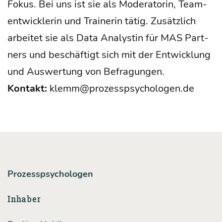
Fokus. Bei uns ist sie als Mode­ra­to­rin, Team­
ent­wick­le­rin und Trai­ne­rin tätig. Zusätz­lich
arbei­tet sie als Data Ana­lys­tin für MAS Part­
ners und beschäf­tigt sich mit der Ent­wick­lung
und Aus­wer­tung von Befragungen.
Kon­takt:
klemm@prozesspsychologen.de
Prozesspsychologen
Inhaber