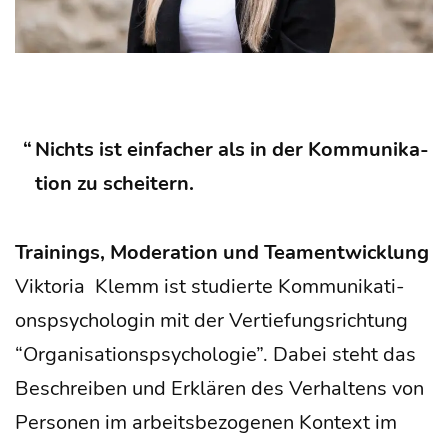
Nichts ist ein­fa­cher als in der Kom­mu­ni­ka­
ti­on zu scheitern.
Trai­nings, Mode­ra­ti­on und Teamentwicklung
Vik­to­ria Klemm ist stu­dier­te Kom­mu­ni­ka­ti­
ons­psy­cho­lo­gin mit der Ver­tie­fungs­rich­tung
“Orga­ni­sa­ti­ons­psy­cho­lo­gie”. Dabei steht das
Beschrei­ben und Erklä­ren des Ver­hal­tens von
Per­so­nen im arbeits­be­zo­ge­nen Kon­text im