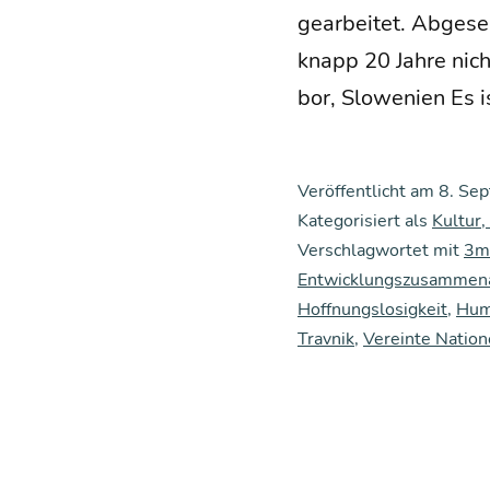
gear­bei­tet. Abge­
knapp 20 Jah­re nicht
bor, Slo­we­ni­en Es 
Veröffentlicht am
8. Se
Kategorisiert als
Kultur,
Verschlagwortet mit
3m
Entwicklungszusammena
Hoffnungslosigkeit
,
Huma
Travnik
,
Vereinte Natio