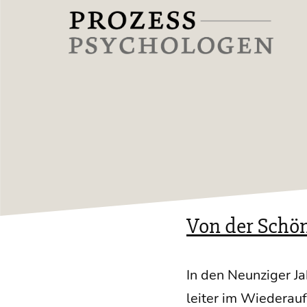
Zum
Inhalt
springen
Prozesspsychologen
Von der Schön
In den Neun­zi­ger Ja
lei­ter im Wie­der­auf