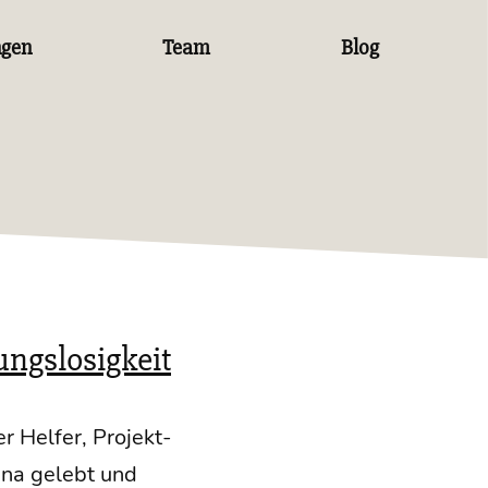
ngen
Team
Blog
ungslosigkeit
r Hel­fer, Pro­jekt­
wi­­na gelebt und