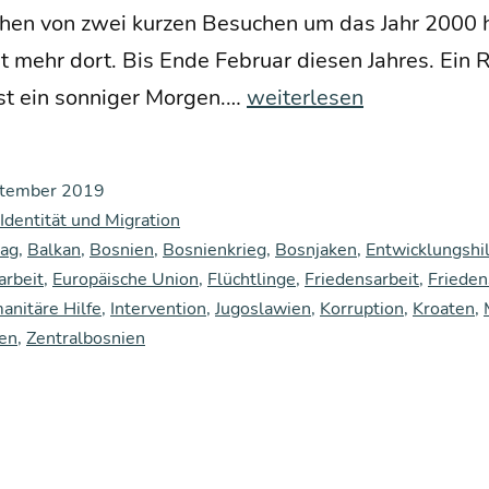
se­hen von zwei kur­zen Besu­chen um das Jahr 2000 
 mehr dort. Bis Ende Febru­ar die­sen Jah­res. Ein Rei
Von
ist ein son­ni­ger Mor­gen.…
weiterlesen
der
Schön­
ptember 2019
heit
 Identität und Migration
des
ag
,
Balkan
,
Bosnien
,
Bosnienkrieg
,
Bosnjaken
,
Entwicklungshil
rbeit
,
Europäische Union
,
Flüchtlinge
Lebens
,
Friedensarbeit
,
Frieden
nitäre Hilfe
,
Intervention
,
Jugoslawien
,
Korruption
,
Kroaten
,
inmit­
nen
,
Zentralbosnien
ten
der
Hoff­
nungs­