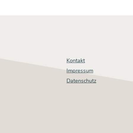
lo­
sig­
keit
Kontakt
Impressum
Datenschutz