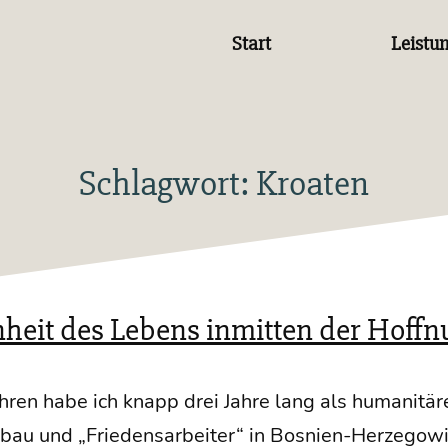
Start
Leistu
Schlagwort:
Kroaten
heit des Lebens inmitten der Hoffn
h­ren habe ich knapp drei Jah­re lang als huma­ni­tä­re
­bau und „Frie­dens­ar­bei­ter“ in Bos­­ni­en-Her­­ze­­go­­