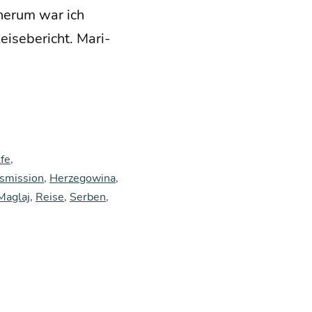
her­um war ich
­se­be­richt. Mari­
fe
,
smission
,
Herzegowina
,
Maglaj
,
Reise
,
Serben
,