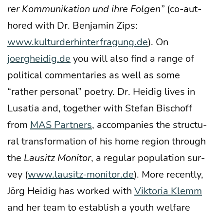
rer Kom­mu­ni­ka­ti­on und ihre Fol­gen”
(co-aut­
ho­red with Dr. Ben­ja­min Zips:
www.kulturderhinterfragung.de
). On
joergheidig.de
you will also find a ran­ge of
poli­ti­cal com­men­ta­ries as well as some
“rather per­so­nal” poet­ry. Dr. Hei­dig lives in
Lusa­tia and, tog­e­ther with Ste­fan Bisch­off
from
MAS Part­ners
, accom­pa­nies the struc­tu­
ral trans­for­ma­ti­on of his home regi­on through
the
Lau­sitz Moni­tor
, a regu­lar popu­la­ti­on sur­
vey (
www.lausitz-monitor.de
). More recent­ly,
Jörg Hei­dig has work­ed with
Vik­to­ria Klemm
and her team to estab­lish a youth wel­fa­re