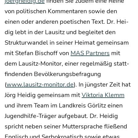
joergheidig.de
fin­den Sie zudem eine Rei­he
von poli­ti­schen Kom­men­ta­ren sowie den
einen oder ande­ren poe­ti­schen Text. Dr. Hei­
dig lebt in der Lau­sitz und beglei­tet den
Struk­tur­wan­del in sei­ner Hei­mat gemein­sam
mit Ste­fan Bisch­off von
MAS Part­ners
mit
dem Lau­sitz-Moni­tor, einer regel­mä­ßig statt­
fin­den­den Bevöl­ke­rungs­be­fra­gung
(
www.lausitz-monitor.de
). In jüngs­ter Zeit hat
Jörg Hei­dig gemein­sam mit
Vik­to­ria Klemm
und ihrem Team im Land­kreis Gör­litz einen
Jugend­hil­fe-Trä­ger auf­ge­baut. Dr. Hei­dig
spricht neben sei­ner Mut­ter­spra­che flie­ßend
Eng­lisch und Ser­bo­kroa­tisch sowie etwas