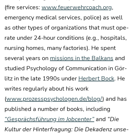
(fire ser­vices:
www.feuerwehrcoach.org
,
emer­gen­cy medi­cal ser­vices, poli­ce) as well
as other types of orga­niza­ti­ons that must ope­
ra­te under 24-hour con­di­ti­ons (e.g., hos­pi­tals,
nur­sing homes, many fac­to­ries). He spent
seve­ral years on
mis­si­ons in the Bal­kans
and
stu­di­ed Psy­cho­lo­gy of Com­mu­ni­ca­ti­on in Gör­
litz in the late 1990s under
Her­bert Bock
. He
wri­tes regu­lar­ly about his work
(
www.prozesspsychologen.de/blog/
) and has
published a num­ber of books, inclu­ding
“Gesprächs­füh­rung im Job­cen­ter”
and
“Die
Kul­tur der Hin­ter­fra­gung: Die Deka­denz unse­