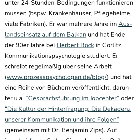
unter 24-Stun­den-Bedin­gun­gen funk­tio­nie­ren
müs­sen (bspw. Kran­ken­häu­ser, Pfle­ge­hei­me,
vie­le Fabri­ken). Er war meh­re­re Jah­re im
Aus­
lands­ein­satz auf dem Bal­kan
und hat Ende
der 90er Jah­re bei
Her­bert Bock
in Gör­litz
Kom­mu­ni­ka­ti­ons­psy­cho­lo­gie stu­diert. Er
schreibt regel­mä­ßig über sei­ne Arbeit
(
www.prozesspsychologen.de/blog/
) und hat
eine Rei­he von Büchern ver­öf­fent­licht, dar­un­
ter u.a.
“Gesprächs­füh­rung im Job­cen­ter”
oder
“Die Kul­tur der Hin­ter­fra­gung: Die Deka­denz
unse­rer Kom­mu­ni­ka­ti­on und ihre Fol­gen”
(gemein­sam mit Dr. Ben­ja­min Zips). Auf