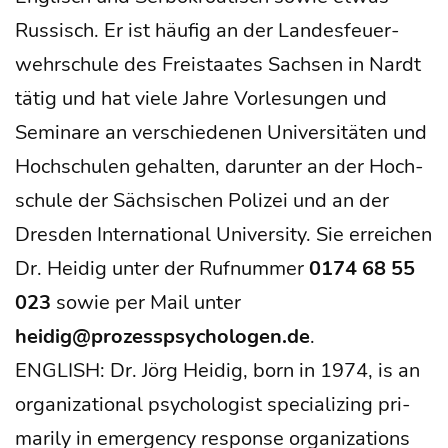
Rus­sisch. Er ist häu­fig an der Lan­des­feu­er­
wehr­schu­le des Frei­staa­tes Sach­sen in Nardt
tätig und hat vie­le Jah­re Vor­le­sun­gen und
Semi­na­re an ver­schie­de­nen Uni­ver­si­tä­ten und
Hoch­schu­len gehal­ten, dar­un­ter an der Hoch­
schu­le der Säch­si­schen Poli­zei und an der
Dres­den Inter­na­tio­nal Uni­ver­si­ty. Sie errei­chen
Dr. Hei­dig unter der Ruf­num­mer
0174 68 55
023
sowie per Mail unter
heidig@prozesspsychologen.de
.
ENGLISH: Dr. Jörg Hei­dig, born in 1974, is an
orga­niza­tio­nal psy­cho­lo­gist spe­cia­li­zing pri­
ma­ri­ly in emer­gen­cy respon­se orga­niza­ti­ons