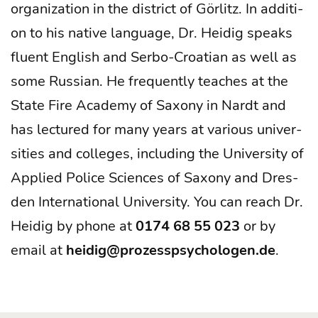
orga­niza­ti­on in the dis­trict of Gör­litz. In addi­ti­
on to his nati­ve lan­guage, Dr. Hei­dig speaks
flu­ent Eng­lish and Ser­bo-Croa­ti­an as well as
some Rus­si­an. He fre­quent­ly tea­ches at the
Sta­te Fire Aca­de­my of Sax­o­ny in Nardt and
has lec­tu­red for many years at various uni­ver­
si­ties and col­leges, inclu­ding the Uni­ver­si­ty of
Appli­ed Poli­ce Sci­en­ces of Sax­o­ny and Dres­
den Inter­na­tio­nal Uni­ver­si­ty. You can reach Dr.
Hei­dig by pho­ne at
0174 68 55 023
or by
email at
heidig@prozesspsychologen.de
.