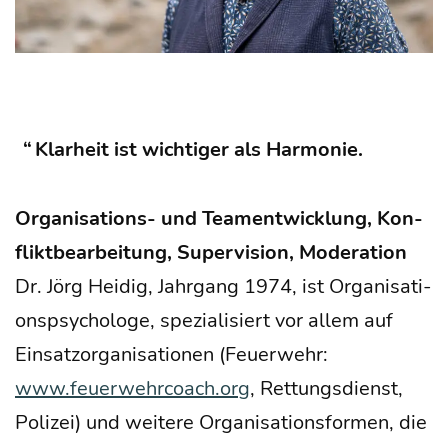
Klar­heit ist wich­ti­ger als Harmonie.
Orga­ni­sa­ti­ons- und Team­ent­wick­lung, Kon­
flikt­be­ar­bei­tung, Super­vi­si­on, Moderation
Dr. Jörg Hei­dig, Jahr­gang 1974, ist Orga­ni­sa­ti­
ons­psy­cho­lo­ge, spe­zia­li­siert vor allem auf
Ein­satz­or­ga­ni­sa­tio­nen (Feu­er­wehr:
www.feuerwehrcoach.org
, Ret­tungs­dienst,
Poli­zei) und wei­te­re Orga­ni­sa­ti­ons­for­men, die