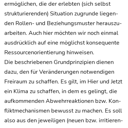
ermög­li­chen, die der erleb­ten (sich selbst
struk­tu­rie­ren­den) Situa­ti­on zugrun­de lie­gen­
den Rol­len- und Bezie­hungs­mus­ter her­aus­zu­
ar­bei­ten. Auch hier möch­ten wir noch ein­mal
aus­drück­lich auf eine mög­lichst kon­se­quen­te
Res­sour­cen­ori­en­tie­rung hinweisen.
Die beschrie­be­nen Grund­prin­zi­pi­en die­nen
dazu, den für Ver­än­de­run­gen not­wen­di­gen
Frei­raum zu schaf­fen. Es gilt, im Hier und Jetzt
ein Kli­ma zu schaf­fen, in dem es gelingt, die
auf­kom­men­den Abwehr­re­ak­tio­nen bzw. Kon­
flikt­me­cha­nis­men bewusst zu machen. Es soll
also aus den jewei­li­gen (neu­en bzw. irri­tie­ren­