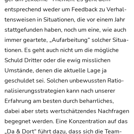
entspre­chend weder um Feed­back zu Ver­hal­
tens­wei­sen in Situa­tio­nen, die vor einem Jahr
statt­ge­fun­den haben, noch um eine, wie auch
immer gear­te­te, „Auf­ar­bei­tung“ sol­cher Situa­
tio­nen. Es geht auch nicht um die mög­li­che
Schuld Drit­ter oder die ewig miss­li­chen
Umstän­de, denen die aktu­el­le Lage ja
geschul­det sei. Sol­chen unbe­wuss­ten Ratio­
na­li­sie­rungs­stra­te­gien kann nach unse­rer
Erfah­rung am bes­ten durch beharr­li­ches,
dabei aber stets wert­schät­zen­des Nach­fra­gen
begeg­net wer­den. Eine Kon­zen­tra­ti­on auf das
„Da & Dort“ führt dazu, dass sich die Team­