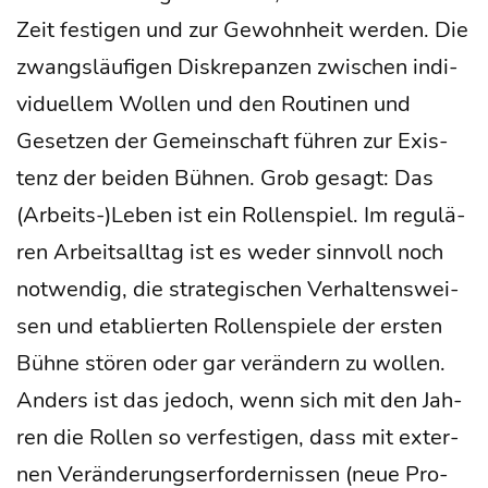
Zeit fes­ti­gen und zur Gewohn­heit wer­den. Die
zwangs­läu­fi­gen Dis­kre­pan­zen zwi­schen indi­
vi­du­el­lem Wol­len und den Rou­ti­nen und
Geset­zen der Gemein­schaft füh­ren zur Exis­
tenz der bei­den Büh­nen. Grob gesagt: Das
(Arbeits-)Leben ist ein Rol­len­spiel. Im regu­lä­
ren Arbeits­all­tag ist es weder sinn­voll noch
not­wen­dig, die stra­te­gi­schen Ver­hal­tens­wei­
sen und eta­blier­ten Rol­len­spie­le der ers­ten
Büh­ne stö­ren oder gar ver­än­dern zu wol­len.
Anders ist das jedoch, wenn sich mit den Jah­
ren die Rol­len so ver­fes­ti­gen, dass mit exter­
nen Ver­än­de­rungs­er­for­der­nis­sen (neue Pro­