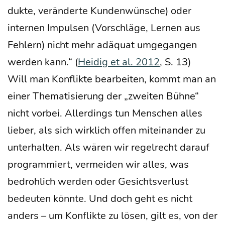
duk­te, ver­än­der­te Kun­den­wün­sche) oder
inter­nen Impul­sen (Vor­schlä­ge, Ler­nen aus
Feh­lern) nicht mehr adäquat umge­gan­gen
wer­den kann.“ (
Hei­dig et al. 2012
, S. 13)
Will man Kon­flik­te bear­bei­ten, kommt man an
einer The­ma­ti­sie­rung der „zwei­ten Büh­ne“
nicht vor­bei. Aller­dings tun Men­schen alles
lie­ber, als sich wirk­lich offen mit­ein­an­der zu
unter­hal­ten. Als wären wir regel­recht dar­auf
pro­gram­miert, ver­mei­den wir alles, was
bedroh­lich wer­den oder Gesichts­ver­lust
bedeu­ten könn­te. Und doch geht es nicht
anders – um Kon­flik­te zu lösen, gilt es, von der