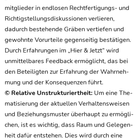
mit­glie­der in end­lo­sen Recht­fer­ti­gungs- und
Rich­tig­stel­lungs­dis­kus­sio­nen ver­lie­ren,
dadurch bestehen­de Grä­ben ver­tie­fen und
gewohn­te Vor­ur­tei­le gegen­sei­tig bestä­ti­gen.
Durch Erfah­run­gen im „Hier & Jetzt“ wird
unmit­tel­ba­res Feed­back ermög­licht, das bei
den Betei­lig­ten zur Erfah­rung der Wahr­neh­
mung und der Kon­se­quen­zen führt.
© Rela­ti­ve Unstruk­tu­riert­heit:
Um eine The­
ma­ti­sie­rung der aktu­el­len Ver­hal­tens­wei­sen
und Bezie­hungs­mus­ter über­haupt zu ermög­li­
chen, ist es wich­tig, dass Raum und Gele­gen­
heit dafür ent­ste­hen. Dies wird durch eine