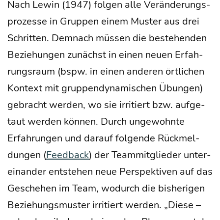
Nach Lewin (1947) fol­gen alle Ver­än­de­rungs­
pro­zes­se in Grup­pen einem Mus­ter aus drei
Schrit­ten. Dem­nach müs­sen die bestehen­den
Bezie­hun­gen zunächst in einen neu­en Erfah­
rungs­raum (bspw. in einen ande­ren ört­li­chen
Kon­text mit grup­pen­dy­na­mi­schen Übun­gen)
gebracht wer­den, wo sie irri­tiert bzw. auf­ge­
taut wer­den kön­nen. Durch unge­wohn­te
Erfah­run­gen und dar­auf fol­gen­de Rück­mel­
dun­gen (
Feed­back
) der Team­mit­glie­der unter­
ein­an­der ent­ste­hen neue Per­spek­ti­ven auf das
Gesche­hen im Team, wodurch die bis­he­ri­gen
Bezie­hungs­mus­ter irri­tiert wer­den. „Die­se –