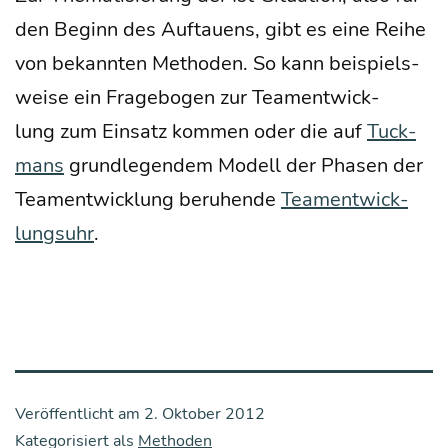
den Beginn des Auf­tau­ens, gibt es eine Rei­he
von bekann­ten Metho­den. So kann bei­spiels­
wei­se ein Fra­ge­bo­gen zur Team­ent­wick­
lung zum Ein­satz kom­men oder die auf
Tuck­
mans
grund­le­gen­dem Modell der Pha­sen der
Team­ent­wick­lung beru­hen­de
Team­ent­wick­
lungs­uhr
.
Veröffentlicht am
2. Oktober 2012
Kategorisiert als
Methoden