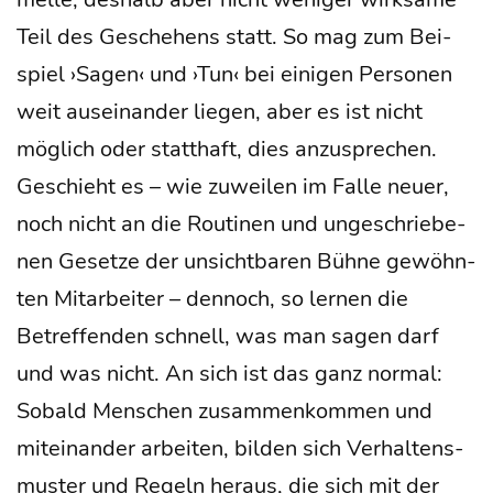
Teil des Gesche­hens statt. So mag zum Bei­
spiel ›Sagen‹ und ›Tun‹ bei eini­gen Per­so­nen
weit aus­ein­an­der lie­gen, aber es ist nicht
mög­lich oder statt­haft, dies anzu­spre­chen.
Geschieht es – wie zuwei­len im Fal­le neu­er,
noch nicht an die Rou­ti­nen und unge­schrie­be­
nen Geset­ze der unsicht­ba­ren Büh­ne gewöhn­
ten Mit­ar­bei­ter – den­noch, so ler­nen die
Betref­fen­den schnell, was man sagen darf
und was nicht. An sich ist das ganz nor­mal:
Sobald Men­schen zusam­men­kom­men und
mit­ein­an­der arbei­ten, bil­den sich Ver­hal­tens­
mus­ter und Regeln her­aus, die sich mit der