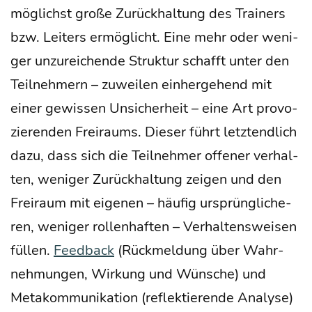
mög­lichst gro­ße Zurück­hal­tung des Trai­ners
bzw. Lei­ters ermög­licht. Eine mehr oder weni­
ger unzu­rei­chen­de Struk­tur schafft unter den
Teil­neh­mern – zuwei­len ein­her­ge­hend mit
einer gewis­sen Unsi­cher­heit – eine Art pro­vo­
zie­ren­den Frei­raums. Die­ser führt letzt­end­lich
dazu, dass sich die Teil­neh­mer offe­ner ver­hal­
ten, weni­ger Zurück­hal­tung zei­gen und den
Frei­raum mit eige­nen – häu­fig ursprüng­li­che­
ren, weni­ger rol­len­haf­ten – Ver­hal­tens­wei­sen
fül­len.
Feed­back
(Rück­mel­dung über Wahr­
neh­mun­gen, Wir­kung und Wün­sche) und
Meta­kom­mu­ni­ka­ti­on (reflek­tie­ren­de Ana­ly­se)