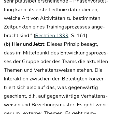
sehr plau­si­bel erschei­nen­de – Pha­sen­vor­stel­
lung kann als ers­te Leit­li­nie dafür die­nen,
wel­che Art von Akti­vi­tä­ten zu bestimm­ten
Zeit­punk­ten eines Trai­nings­pro­zes­ses ange­
bracht sind.“ (
Rech­ti­en 1999
, S. 161)
(b) Hier und Jetzt:
Die­ses Prin­zip besagt,
dass im Mit­tel­punkt des Ent­wick­lungs­pro­zes­
ses der Grup­pe oder des Teams die aktu­el­len
The­men und Ver­hal­tens­wei­sen ste­hen. Die
Inter­ak­ti­on zwi­schen den Betei­lig­ten kon­zen­
triert sich also auf das, was gegen­wär­tig
geschieht, d.h. auf gegen­wär­ti­ge Ver­hal­tens­
wei­sen und Bezie­hungs­mus­ter. Es geht weni­
ger um „exter­ne“ The­men. Es geht dem­