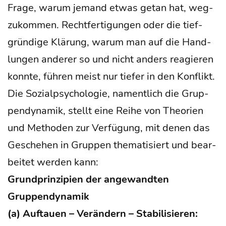
Fra­ge, war­um jemand etwas getan hat, weg­
zu­kom­men. Recht­fer­ti­gun­gen oder die tief­
grün­di­ge Klä­rung, war­um man auf die Hand­
lun­gen ande­rer so und nicht anders reagie­ren
konn­te, füh­ren meist nur tie­fer in den Konflikt.
Die Sozi­al­psy­cho­lo­gie, nament­lich die Grup­
pen­dy­na­mik, stellt eine Rei­he von Theo­rien
und Metho­den zur Ver­fü­gung, mit denen das
Gesche­hen in Grup­pen the­ma­ti­siert und bear­
bei­tet wer­den kann:
Grund­prin­zi­pi­en der ange­wand­ten
Gruppendynamik
(a) Auf­tau­en – Ver­än­dern – Sta­bi­li­sie­ren: