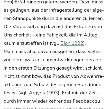
den) Erfah­run­gen gelernt wer­den. Dazu muss
es gelin­gen, aus der Infra­ge­stel­lung der eige­
nen Stand­punk­te durch die ande­ren zu ler­nen.
Die Vor­aus­set­zung dazu ist das Ertra­gen von
Unsi­cher­heit – eine Fähig­keit, die im All­tag
kaum anzu­tref­fen ist (vgl.
Bion 1992
).
Man muss also davon aus­ge­hen, dass vie­les
von dem, was in Team­ent­wick­lun­gen gera­de
in den ers­ten Sit­zun­gen gesagt wird, schlicht
nicht stimmt bzw. das Pro­dukt von Abwehr­re­
ak­tio­nen zum Schutz des eige­nen Stand­punk­
tes ist (vgl.
Argy­ris 1993
). Erst mit der Zeit –
durch immer wie­der keh­ren­des Feed­back zu