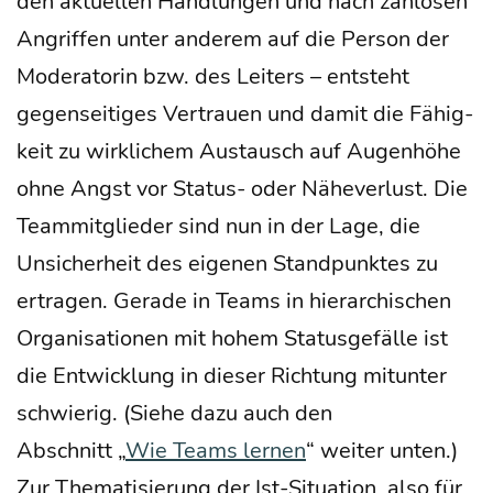
den aktu­el­len Hand­lun­gen und nach zah­l­o­sen
Angrif­fen unter ande­rem auf die Per­son der
Mode­ra­to­rin bzw. des Lei­ters – ent­steht
gegen­sei­ti­ges Ver­trau­en und damit die Fähig­
keit zu wirk­li­chem Aus­tausch auf Augen­hö­he
ohne Angst vor Sta­tus- oder Nähe­ver­lust. Die
Team­mit­glie­der sind nun in der Lage, die
Unsi­cher­heit des eige­nen Stand­punk­tes zu
ertra­gen. Gera­de in Teams in hier­ar­chi­schen
Orga­ni­sa­tio­nen mit hohem Sta­tus­ge­fäl­le ist
die Ent­wick­lung in die­ser Rich­tung mit­un­ter
schwie­rig. (Sie­he dazu auch den
Abschnitt „
Wie Teams ler­nen
“ wei­ter unten.)
Zur The­ma­ti­sie­rung der Ist-Situa­ti­on, also für