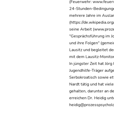
(Feuerwehr: www.feuerwe
24-Stunden-Bedingungen
mehrere Jahre im Auslan
(https://de.wikipedia.o
seine Arbeit (www.proze
"Gesprächsführung im Jo
und ihre Folgen" (gemei
Lausitz und begleitet d
mit dem Lausitz-Monitor
In jüngster Zeit hat Jö
Jugendhilfe-Träger aufg
Serbokroatisch sowie et
Nardt tätig und hat vie
gehalten, darunter an de
erreichen Dr. Heidig u
heidig@prozesspsycholo