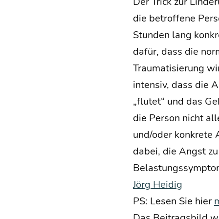
Der Trick zur Lin­de
die betrof­fe­ne Per­
Stun­den lang kon­kr
dafür, dass die nor­m
Trau­ma­ti­sie­rung w
inten­siv, dass die A
„flu­tet“ und das Ge
die Per­son nicht all
und/oder kon­kre­te A
dabei, die Angst zu 
Belas­tungs­sym­pto­
Jörg Hei­dig
PS: Lesen Sie hier
Das Bei­trags­bild w