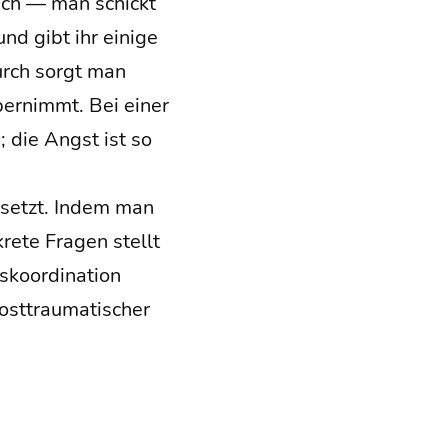
­fach — man schickt
und gibt ihr eini­ge
durch sorgt man
über­nimmt. Bei einer
g; die Angst ist so
er­setzt. Indem man
re­te Fra­gen stellt
­or­di­na­ti­on
t­trau­ma­ti­scher