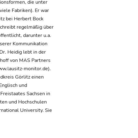
ionsformen, die unter
ele Fabriken). Er war
tz bei Herbert Bock
schreibt regelmäßig über
entlicht, darunter u.a.
unserer Kommunikation
r. Heidig lebt in der
choff von MAS Partners
w.lausitz-monitor.de).
dkreis Görlitz einen
Englisch und
Freistaates Sachsen in
täten und Hochschulen
national University. Sie