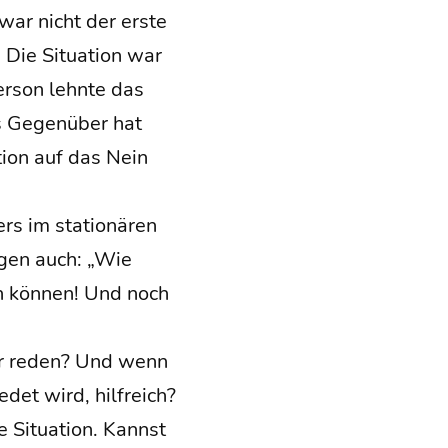
war nicht der ers­te
Die Situa­ti­on war
er­son lehn­te das
s Gegen­über hat
ti­on auf das Nein
 im sta­tio­nä­ren
agen auch: „Wie
en kön­nen! Und noch
er reden? Und wenn
det wird, hilf­reich?
Situa­ti­on. Kannst