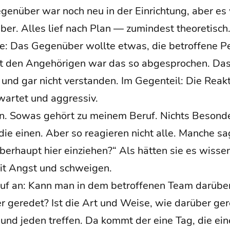
n­über war noch neu in der Ein­rich­tung, aber es 
er. Alles lief nach Plan — zumin­dest theo­re­tisch. 
che: Das Gegen­über woll­te etwas, die betrof­fe­ne P
 den Ange­hö­ri­gen war das so abge­spro­chen. Da
nd gar nicht ver­stan­den. Im Gegen­teil: Die Reak­
­war­tet und aggressiv.
n. Sowas gehört zu mei­nem Beruf. Nichts Beson­ders
die einen. Aber so reagie­ren nicht alle. Man­che s
er­haupt hier ein­zie­hen?“ Als hät­ten sie es wis­s
mit Angst und schweigen.
uf an: Kann man in dem betrof­fe­nen Team dar­üb
r gere­det? Ist die Art und Wei­se, wie dar­über gere­
nd jeden tref­fen. Da kommt der eine Tag, die eine 