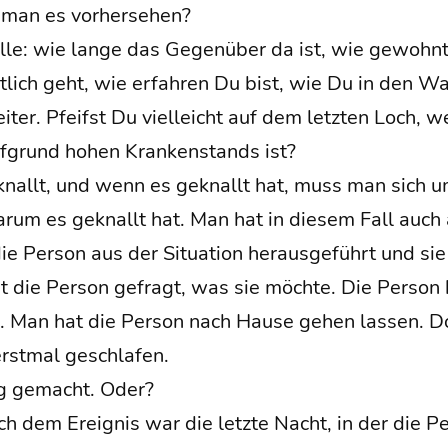
 man es vorhersehen?
ol­le: wie lan­ge das Gegen­über da ist, wie gewohn
t­lich geht, wie erfah­ren Du bist, wie Du in den Wal
­ter. Pfeifst Du viel­leicht auf dem letz­ten Loch, w
uf­grund hohen Kran­ken­stands ist?
nallt, und wenn es geknallt hat, muss man sich u
­um es geknallt hat. Man hat in die­sem Fall auch al
 Per­son aus der Situa­ti­on her­aus­ge­führt und s
die Per­son gefragt, was sie möch­te. Die Per­son 
. Man hat die Per­son nach Hau­se gehen las­sen. Do
erst­mal geschlafen.
tig gemacht. Oder?
h dem Ereig­nis war die letz­te Nacht, in der die P