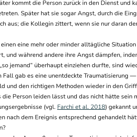
­ter kommt die Per­son zurück in den Dienst und 
betre­ten. Spä­ter hat sie sogar Angst, durch die Ein­
ich aus; die Kol­le­gin zit­tert, wenn sie nur dar­an
einen eine mehr oder min­der all­täg­li­che Situa­ti­
rt, und wäh­rend ande­re ihre Angst dämp­fen, indem
„so jemand“ über­haupt ein­zie­hen durf­te, sind wie­
em Fall gab es eine unent­deck­te Trau­ma­ti­sie­rung
 und den rich­ti­gen Metho­den wie­der in den Grif
die Per­son lei­den lässt und das nicht hät­te sei
ngs­er­geb­nis­se (vgl.
Far­chi et al. 2018
) gekannt u
en nach dem Ereig­nis ent­spre­chend gehan­delt hä
n?