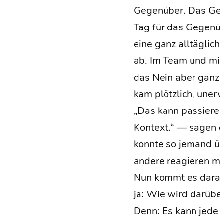
Gegen­über. Das Gege
Tag für das Gegen­üb
eine ganz all­täg­li­
ab. Im Team und mit
das Nein aber ganz u
kam plötz­lich, uner
„Das kann pas­sie­re
Kon­text.“ — sagen 
konn­te so jemand üb
ande­re reagie­ren 
Nun kommt es dar­a
ja: Wie wird dar­übe
Denn: Es kann jede u