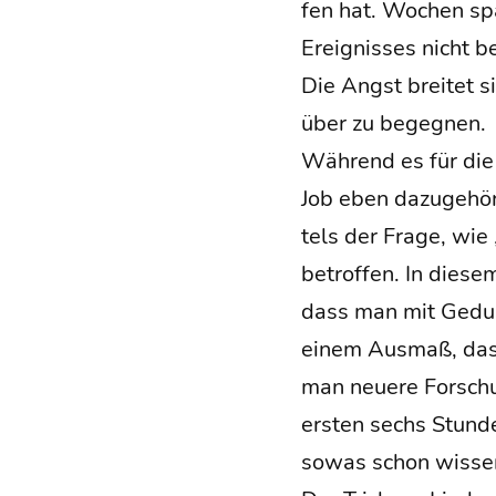
fen hat. Wochen spä
Ereig­nis­ses nicht 
Die Angst brei­tet s
über zu begegnen.
Wäh­rend es für die 
Job eben dazu­ge­hö
tels der Fra­ge, wie 
betrof­fen. In die­s
dass man mit Geduld
einem Aus­maß, das 
man neue­re For­schu
ers­ten sechs Stun­d
sowas schon wisse