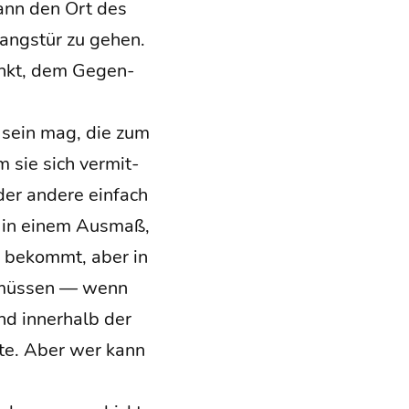
kann den Ort des
gangs­tür zu gehen.
 denkt, dem Gegen­
on sein mag, die zum
 sie sich ver­mit­
der ande­re ein­fach
 — in einem Aus­maß,
f bekommt, aber in
n müs­sen — wenn
nd inner­halb der
t­te. Aber wer kann