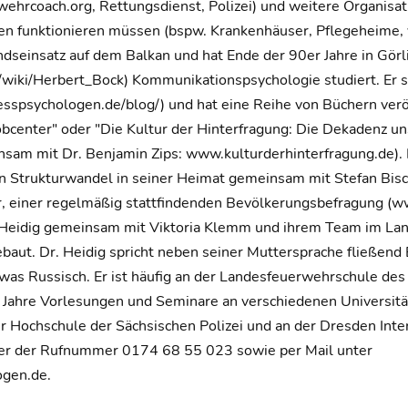
hrcoach.org, Rettungsdienst, Polizei) und weitere Organisat
 funktionieren müssen (bspw. Krankenhäuser, Pflegeheime, vi
dseinsatz auf dem Balkan und hat Ende der 90er Jahre in Görli
rg/wiki/Herbert_Bock) Kommunikationspsychologie studiert. Er 
sspsychologen.de/blog/) und hat eine Reihe von Büchern veröff
bcenter" oder "Die Kultur der Hinterfragung: Die Dekadenz 
nsam mit Dr. Benjamin Zips: www.kulturderhinterfragung.de). D
en Strukturwandel in seiner Heimat gemeinsam mit Stefan Bis
, einer regelmäßig stattfindenden Bevölkerungsbefragung (ww
rg Heidig gemeinsam mit Viktoria Klemm und ihrem Team im Lan
ebaut. Dr. Heidig spricht neben seiner Muttersprache fließend 
was Russisch. Er ist häufig an der Landesfeuerwehrschule des 
le Jahre Vorlesungen und Seminare an verschiedenen Universi
r Hochschule der Sächsischen Polizei und an der Dresden Inter
nter der Rufnummer 0174 68 55 023 sowie per Mail unter
gen.de.