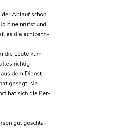
t der Ablauf schon
d hin­ein­rufst und
eil es die acht­zehn­
m die Leu­te küm­
les rich­tig
ie aus dem Dienst
hat gesagt, sie
rt hat sich die Per­
er­son gut geschla­