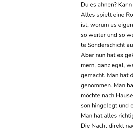
Du es ahnen? Kann
Alles spielt eine R
ist, wor­um es eigen
so wei­ter und so wei
te Son­der­schicht a
Aber nun hat es gek
mern, ganz egal, war
gemacht. Man hat die
genom­men. Man hat 
möch­te nach Hau­se
son hin­ge­legt und 
Man hat alles rich­
Die Nacht direkt nac