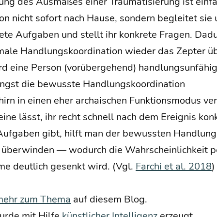
­rung des Aus­ma­ßes einer Trau­ma­ti­sie­rung ist ein
son nicht sofort nach Hau­se, son­dern beglei­tet sie 
e­te Auf­ga­ben und stellt ihr kon­kre­te Fra­gen. Da
a­le Hand­lungs­ko­or­di­na­ti­on wie­der das Zep­ter 
ird eine Per­son (vor­über­ge­hend) hand­lungs­un­fä­hi
ngst die bewuss­te Hand­lungs­ko­or­di­na­ti­on
hirn in einen eher archai­schen Funk­ti­ons­mo­dus v
ei­ne lässt, ihr recht schnell nach dem Ereig­nis kon­k
uf­ga­ben gibt, hilft man der bewuss­ten Hand­lungs­ko
über­win­den — wodurch die Wahr­schein­lich­keit pos
me deut­lich gesenkt wird. (Vgl.
Far­chi et al. 2018
)
mehr zum The­ma
auf die­sem Blog.
ur­de mit Hil­fe
künst­li­cher Intel­li­genz
erzeugt.