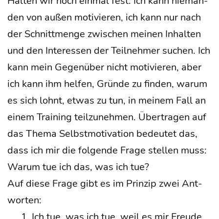
Hal­ten wir noch ein­mal fest: Ich kann nie­man­
den von außen moti­vie­ren, ich kann nur nach
der Schnitt­men­ge zwi­schen mei­nen Inhal­ten
und den Inter­es­sen der Teil­neh­mer suchen. Ich
kann mein Gegen­über nicht moti­vie­ren, aber
ich kann ihm hel­fen, Grün­de zu fin­den, war­um
es sich lohnt, etwas zu tun, in mei­nem Fall an
einem Trai­ning teil­zu­neh­men. Über­tra­gen auf
das The­ma Selbst­mo­ti­va­ti­on bedeu­tet das,
dass ich mir die fol­gen­de Fra­ge stel­len muss:
War­um tue ich das, was ich tue?
Auf die­se Fra­ge gibt es im Prin­zip zwei Ant­
wor­ten:
Ich tue, was ich tue, weil es mir Freu­de