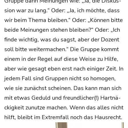
Grup­pe dann Mei­nun­gen wie: „Ja, die Dis­kus­
si­on war zu lang.“ Oder: „Ja, ich möch­te, dass
wir beim The­ma blei­ben.“ Oder: „Kön­nen bit­te
bei­de Mei­nun­gen ste­hen blei­ben?“ Oder: „Ich
fin­de wich­tig, was du sagst, aber der Dozent
soll bit­te wei­ter­ma­chen.“ Die Grup­pe kommt
einem in der Regel auf die­se Wei­se zu Hil­fe,
aber wie gesagt eben erst nach eini­ger Zeit. In
jedem Fall sind Grup­pen nicht so homo­gen,
wie sie zunächst schei­nen. Das kann man sich
mit etwas Geduld und freund­li­cher(!) Hart­nä­
ckig­keit zunut­ze machen. Wenn das alles nicht
hilft, bleibt im Extrem­fall noch das Hausrecht.