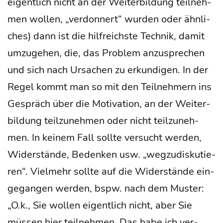
eigent­lich nicht an der Wei­ter­bil­dung teil­neh­
men wol­len, „ver­don­nert“ wur­den oder ähn­li­
ches) dann ist die hilf­reichs­te Tech­nik, damit
umzu­ge­hen, die, das Pro­blem anzu­spre­chen
und sich nach Ursa­chen zu erkun­di­gen. In der
Regel kommt man so mit den Teil­neh­mern ins
Gespräch über die Moti­va­ti­on, an der Wei­ter­
bil­dung teil­zu­neh­men oder nicht teil­zu­neh­
men. In kei­nem Fall soll­te ver­sucht wer­den,
Wider­stän­de, Beden­ken usw. „weg­zu­dis­ku­tie­
ren“. Viel­mehr soll­te auf die Wider­stän­de ein­
ge­gan­gen wer­den, bspw. nach dem Mus­ter:
„O.k., Sie wol­len eigent­lich nicht, aber Sie
müs­sen hier teil­neh­men. Das habe ich ver­