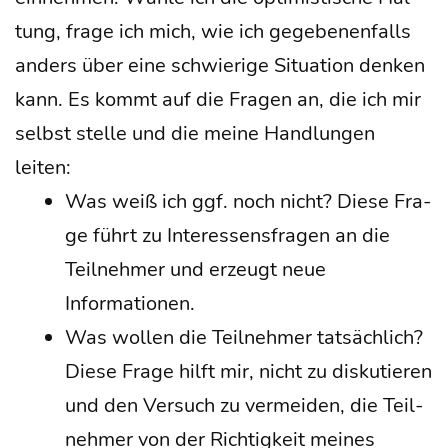
tung, fra­ge ich mich, wie ich gege­be­nen­falls
anders über eine schwie­ri­ge Situa­ti­on den­ken
kann. Es kommt auf die Fra­gen an, die ich mir
selbst stel­le und die mei­ne Hand­lun­gen
leiten:
Was weiß ich ggf. noch nicht? Die­se Fra­
ge führt zu Inter­es­sens­fra­gen an die
Teil­neh­mer und erzeugt neue
Informationen.
Was wol­len die Teil­neh­mer tat­säch­lich?
Die­se Fra­ge hilft mir, nicht zu dis­ku­tie­ren
und den Ver­such zu ver­mei­den, die Teil­
neh­mer von der Rich­tig­keit mei­nes