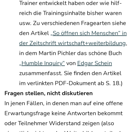
Trai­ner ent­wi­ckelt haben oder wie hilf­
reich die Trai­nings­in­hal­te bis­her waren
usw. Zu ver­schie­de­nen Fra­ge­ar­ten sie­he
den Arti­kel
„So öff­nen sich Men­schen“ in
der Zeit­schrift wirtschaft+weiterbildung
,
in dem Mar­tin Pich­ler das schö­ne Buch
„Hum­ble Inquiry“
von
Edgar Schein
zusam­men­fasst. Sie fin­den den Arti­kel
im ver­link­ten PDF-Doku­ment ab S. 18.)
Fra­gen stel­len, nicht diskutieren
In jenen Fäl­len, in denen man auf eine offe­ne
Erwar­tungs­fra­ge kei­ne Ant­wor­ten bekommt
oder Teil­neh­mer Wider­stand zei­gen (also