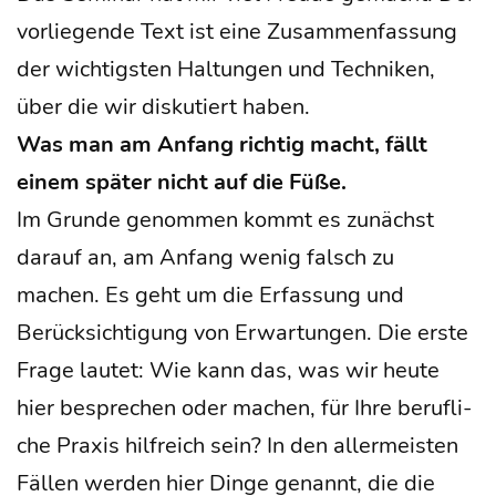
vor­lie­gen­de Text ist eine Zusam­men­fas­sung
der wich­tigs­ten Hal­tun­gen und Tech­ni­ken,
über die wir dis­ku­tiert haben.
Was man am Anfang rich­tig macht, fällt
einem spä­ter nicht auf die Füße.
Im Grun­de genom­men kommt es zunächst
dar­auf an, am Anfang wenig falsch zu
machen. Es geht um die Erfas­sung und
Berück­sich­ti­gung von Erwar­tun­gen. Die ers­te
Fra­ge lau­tet: Wie kann das, was wir heu­te
hier bespre­chen oder machen, für Ihre beruf­li­
che Pra­xis hilf­reich sein? In den aller­meis­ten
Fäl­len wer­den hier Din­ge genannt, die die