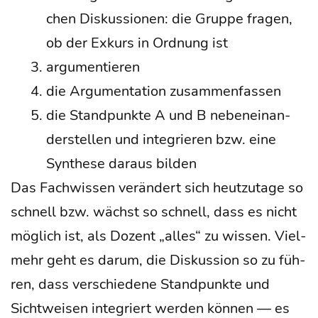
chen Dis­kus­sio­nen: die Grup­pe fra­gen,
ob der Exkurs in Ord­nung ist
argu­men­tie­ren
die Argu­men­ta­ti­on zusammenfassen
die Stand­punk­te A und B neben­ein­an­
der­stel­len und inte­grie­ren bzw. eine
Syn­the­se dar­aus bilden
Das Fach­wis­sen ver­än­dert sich heut­zu­ta­ge so
schnell bzw. wächst so schnell, dass es nicht
mög­lich ist, als Dozent „alles“ zu wis­sen. Viel­
mehr geht es dar­um, die Dis­kus­si­on so zu füh­
ren, dass ver­schie­de­ne Stand­punk­te und
Sicht­wei­sen inte­griert wer­den kön­nen — es