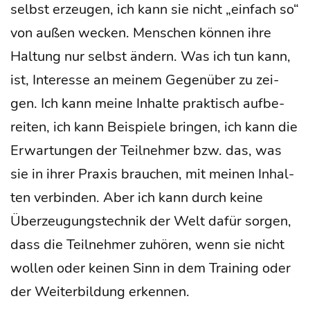
selbst erzeu­gen, ich kann sie nicht „ein­fach so“
von außen wecken. Men­schen kön­nen ihre
Hal­tung nur selbst ändern. Was ich tun kann,
ist, Inter­es­se an mei­nem Gegen­über zu zei­
gen. Ich kann mei­ne Inhal­te prak­tisch auf­be­
rei­ten, ich kann Bei­spie­le brin­gen, ich kann die
Erwar­tun­gen der Teil­neh­mer bzw. das, was
sie in ihrer Pra­xis brau­chen, mit mei­nen Inhal­
ten ver­bin­den. Aber ich kann durch kei­ne
Über­zeu­gungs­tech­nik der Welt dafür sor­gen,
dass die Teil­neh­mer zuhö­ren, wenn sie nicht
wol­len oder kei­nen Sinn in dem Trai­ning oder
der Wei­ter­bil­dung erken­nen.