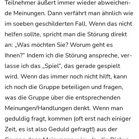
Teil­neh­mer äußert immer wie­der abwei­chen­
de Mei­nun­gen. Dann ver­fährt man ähn­lich wie
im soeben geschil­der­ten Fall. Wenn das nicht
hel­fen soll­te, spricht man die Stö­rung direkt
an: „Was möch­ten Sie? Wor­um geht es
Ihnen?“ Indem ich die Stö­rung anspre­che, ver­
las­se ich das „Spiel“, das gera­de gespielt
wird. Wenn das immer noch nicht hilft, kann
ich noch die Grup­pe betei­li­gen und fra­gen,
was die Grup­pe über die ent­spre­chen­den
Meinungen/Handlungen denkt. Wenn man
gedul­dig fragt, kom­men (oft erst nach eini­ger
Zeit, es ist also Geduld gefragt!) aus der