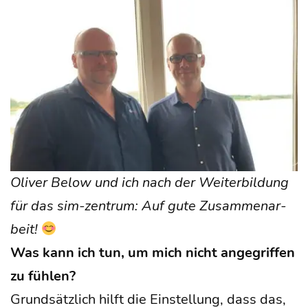
Oli­ver Below und ich nach der Wei­ter­bil­dung
für das sim-zen­trum: Auf gute Zusam­men­ar­
beit!
Was kann ich tun, um mich nicht ange­grif­fen
zu fühlen?
Grund­sätz­lich hilft die Ein­stel­lung, dass das,