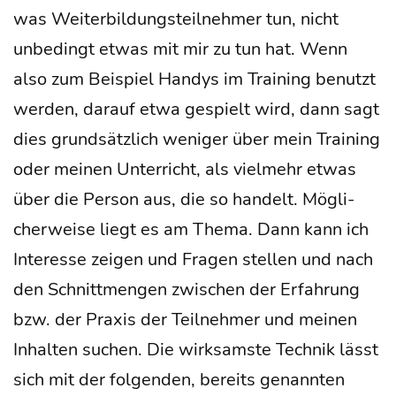
was Wei­ter­bil­dungs­teil­neh­mer tun, nicht
unbe­dingt etwas mit mir zu tun hat. Wenn
also zum Bei­spiel Han­dys im Trai­ning benutzt
wer­den, dar­auf etwa gespielt wird, dann sagt
dies grund­sätz­lich weni­ger über mein Trai­ning
oder mei­nen Unter­richt, als viel­mehr etwas
über die Per­son aus, die so han­delt. Mög­li­
cher­wei­se liegt es am The­ma. Dann kann ich
Inter­es­se zei­gen und Fra­gen stel­len und nach
den Schnitt­men­gen zwi­schen der Erfah­rung
bzw. der Pra­xis der Teil­neh­mer und mei­nen
Inhal­ten suchen. Die wirk­sams­te Tech­nik lässt
sich mit der fol­gen­den, bereits genann­ten