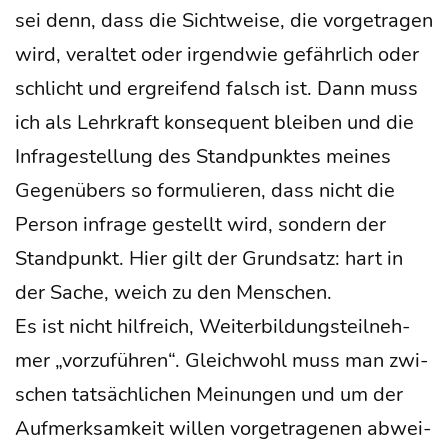
sei denn, dass die Sicht­wei­se, die vor­ge­tra­gen
wird, ver­al­tet oder irgend­wie gefähr­lich oder
schlicht und ergrei­fend falsch ist. Dann muss
ich als Lehr­kraft kon­se­quent blei­ben und die
Infra­ge­stel­lung des Stand­punk­tes mei­nes
Gegen­übers so for­mu­lie­ren, dass nicht die
Per­son infra­ge gestellt wird, son­dern der
Stand­punkt. Hier gilt der Grund­satz: hart in
der Sache, weich zu den Men­schen.
Es ist nicht hilf­reich, Wei­ter­bil­dungs­teil­neh­
mer „vor­zu­füh­ren“. Gleich­wohl muss man zwi­
schen tat­säch­li­chen Mei­nun­gen und um der
Auf­merk­sam­keit wil­len vor­ge­tra­ge­nen abwei­