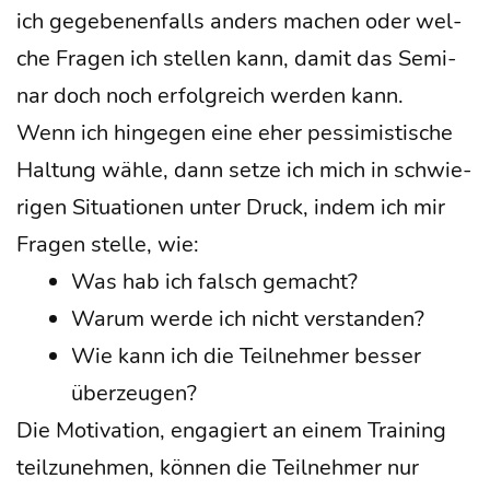
ich gege­be­nen­falls anders machen oder wel­
che Fra­gen ich stel­len kann, damit das Semi­
nar doch noch erfolg­reich wer­den kann.
Wenn ich hin­ge­gen eine eher pes­si­mis­ti­sche
Hal­tung wäh­le, dann set­ze ich mich in schwie­
ri­gen Situa­tio­nen unter Druck, indem ich mir
Fra­gen stel­le, wie:
Was hab ich falsch gemacht?
War­um wer­de ich nicht verstanden?
Wie kann ich die Teil­neh­mer bes­ser
über­zeu­gen?
Die Moti­va­ti­on, enga­giert an einem Trai­ning
teil­zu­neh­men, kön­nen die Teil­neh­mer nur