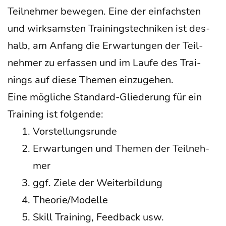
Teil­neh­mer bewe­gen. Eine der ein­fachs­ten
und wirk­sams­ten Trai­nings­tech­ni­ken ist des­
halb, am Anfang die Erwar­tun­gen der Teil­
neh­mer zu erfas­sen und im Lau­fe des Trai­
nings auf die­se The­men einzugehen.
Eine mög­li­che Stan­dard-Glie­de­rung für ein
Trai­ning ist folgende:
Vor­stel­lungs­run­de
Erwar­tun­gen und The­men der Teil­neh­
mer
ggf. Zie­le der Weiterbildung
Theorie/Modelle
Skill Trai­ning, Feed­back usw.