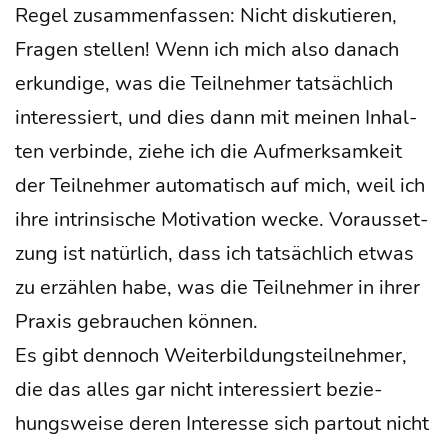
Regel zusam­men­fas­sen: Nicht dis­ku­tie­ren,
Fra­gen stel­len! Wenn ich mich also danach
erkun­di­ge, was die Teil­neh­mer tat­säch­lich
inter­es­siert, und dies dann mit mei­nen Inhal­
ten ver­bin­de, zie­he ich die Auf­merk­sam­keit
der Teil­neh­mer auto­ma­tisch auf mich, weil ich
ihre intrin­si­sche Moti­va­ti­on wecke. Vor­aus­set­
zung ist natür­lich, dass ich tat­säch­lich etwas
zu erzäh­len habe, was die Teil­neh­mer in ihrer
Pra­xis gebrau­chen kön­nen.
Es gibt den­noch Wei­ter­bil­dungs­teil­neh­mer,
die das alles gar nicht inter­es­siert bezie­
hungs­wei­se deren Inter­es­se sich par­tout nicht