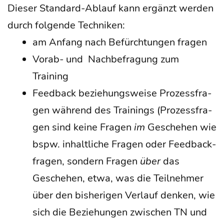
Die­ser Stan­dard-Ablauf kann ergänzt wer­den
durch fol­gen­de Techniken:
am Anfang nach Befürch­tun­gen fragen
Vor­ab- und
Nach­be­fra­gung zum
Training
Feed­back bezie­hungs­wei­se Pro­zess­fra­
gen wäh­rend des Trai­nings (Pro­zess­fra­
gen sind kei­ne Fra­gen
im
Gesche­hen wie
bspw. inhalt­li­che Fra­gen oder Feed­back­
fra­gen, son­dern Fra­gen
über
das
Gesche­hen, etwa, was die Teil­neh­mer
über den bis­he­ri­gen Ver­lauf den­ken, wie
sich die Bezie­hun­gen zwi­schen TN und