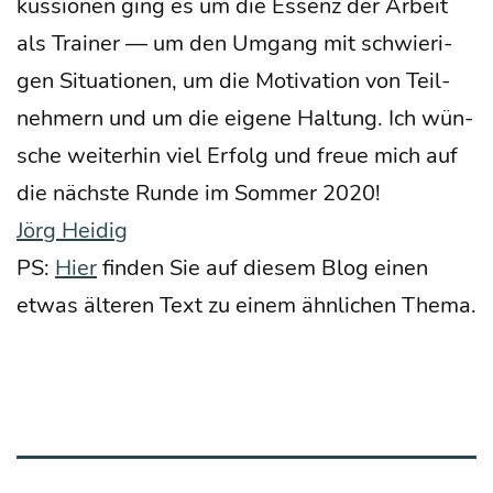
kus­sio­nen ging es um die Essenz der Arbeit
als Trai­ner — um den Umgang mit schwie­ri­
gen Situa­tio­nen, um die Moti­va­ti­on von Teil­
neh­mern und um die eige­ne Hal­tung. Ich wün­
sche wei­ter­hin viel Erfolg und freue mich auf
die nächs­te Run­de im Som­mer 2020!
Jörg Hei­dig
PS:
Hier
fin­den Sie auf die­sem Blog einen
etwas älte­ren Text zu einem ähn­li­chen Thema.