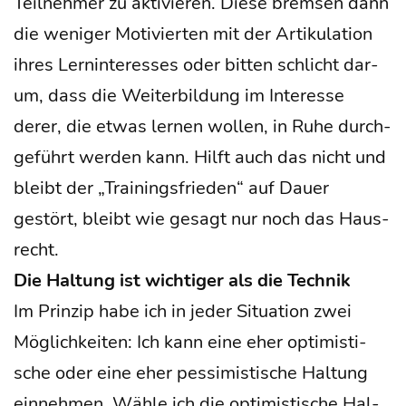
Teil­neh­mer zu akti­vie­ren. Die­se brem­sen dann
die weni­ger Moti­vier­ten mit der Arti­ku­la­ti­on
ihres Lern­in­ter­es­ses oder bit­ten schlicht dar­
um, dass die Wei­ter­bil­dung im Inter­es­se
derer, die etwas ler­nen wol­len, in Ruhe durch­
ge­führt wer­den kann. Hilft auch das nicht und
bleibt der „Trai­nings­frie­den“ auf Dau­er
gestört, bleibt wie gesagt nur noch das Haus­
recht.
Die Hal­tung ist wich­ti­ger als die Technik
Im Prin­zip habe ich in jeder Situa­ti­on zwei
Mög­lich­kei­ten: Ich kann eine eher opti­mis­ti­
sche oder eine eher pes­si­mis­ti­sche Hal­tung
ein­neh­men. Wäh­le ich die opti­mis­ti­sche Hal­