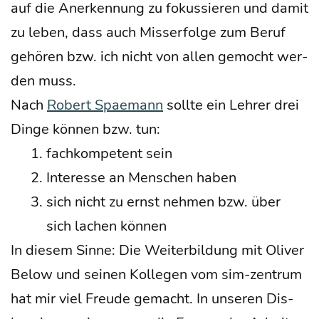
auf die Aner­ken­nung zu fokus­sie­ren und damit
zu leben, dass auch Miss­erfol­ge zum Beruf
gehö­ren bzw. ich nicht von allen gemocht wer­
den muss.
Nach
Robert Spae­mann
soll­te ein Leh­rer drei
Din­ge kön­nen bzw. tun:
fach­kom­pe­tent sein
Inter­es­se an Men­schen haben
sich nicht zu ernst neh­men bzw. über
sich lachen können
In die­sem Sin­ne: Die Wei­ter­bil­dung mit Oli­ver
Below und sei­nen Kol­le­gen vom sim-zen­trum
hat mir viel Freu­de gemacht. In unse­ren Dis­