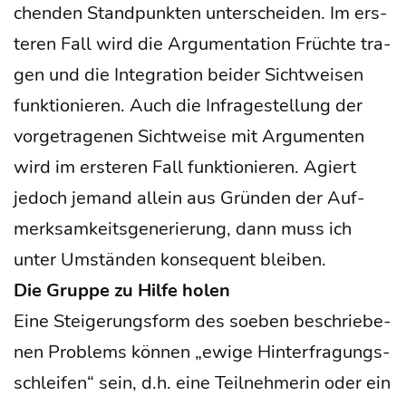
chen­den Stand­punk­ten unter­schei­den. Im ers­
te­ren Fall wird die Argu­men­ta­ti­on Früch­te tra­
gen und die Inte­gra­ti­on bei­der Sicht­wei­sen
funk­tio­nie­ren. Auch die Infra­ge­stel­lung der
vor­ge­tra­ge­nen Sicht­wei­se mit Argu­men­ten
wird im ers­te­ren Fall funk­tio­nie­ren. Agiert
jedoch jemand allein aus Grün­den der Auf­
merk­sam­keits­ge­ne­rie­rung, dann muss ich
unter Umstän­den kon­se­quent blei­ben.
Die Grup­pe zu Hil­fe holen
Eine Stei­ge­rungs­form des soeben beschrie­be­
nen Pro­blems kön­nen „ewi­ge Hin­ter­fra­gungs­
schlei­fen“ sein, d.h. eine Teil­neh­me­rin oder ein