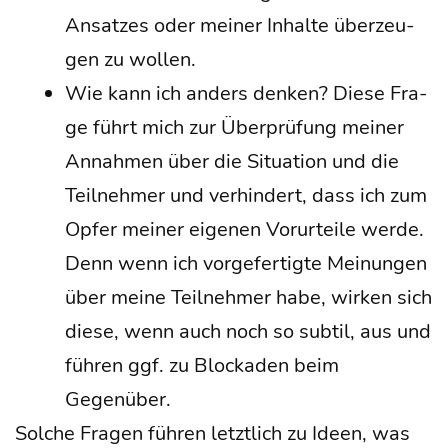
Ansat­zes oder mei­ner Inhal­te über­zeu­
gen zu wol­len.
Wie kann ich anders den­ken? Die­se Fra­
ge führt mich zur Über­prü­fung mei­ner
Annah­men über die Situa­ti­on und die
Teil­neh­mer und ver­hin­dert, dass ich zum
Opfer mei­ner eige­nen Vor­ur­tei­le wer­de.
Denn wenn ich vor­ge­fer­tig­te Mei­nun­gen
über mei­ne Teil­neh­mer habe, wir­ken sich
die­se, wenn auch noch so sub­til, aus und
füh­ren ggf. zu Blo­cka­den beim
Gegenüber.
Sol­che Fra­gen füh­ren letzt­lich zu Ideen, was