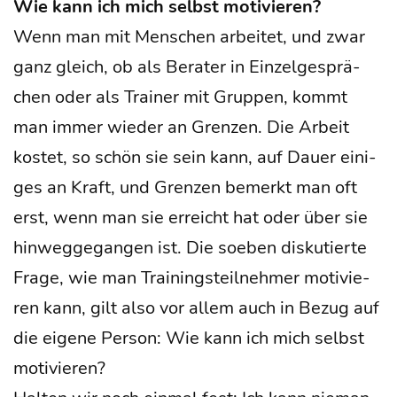
Wie kann ich mich selbst motivieren?
Wenn man mit Men­schen arbei­tet, und zwar
ganz gleich, ob als Bera­ter in Ein­zel­ge­sprä­
chen oder als Trai­ner mit Grup­pen, kommt
man immer wie­der an Gren­zen. Die Arbeit
kos­tet, so schön sie sein kann, auf Dau­er eini­
ges an Kraft, und Gren­zen bemerkt man oft
erst, wenn man sie erreicht hat oder über sie
hin­weg­ge­gan­gen ist. Die soeben dis­ku­tier­te
Fra­ge, wie man Trai­nings­teil­neh­mer moti­vie­
ren kann, gilt also vor allem auch in Bezug auf
die eige­ne Per­son: Wie kann ich mich selbst
moti­vie­ren?