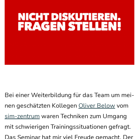
Bei einer Wei­ter­bil­dung für das Team um mei­
nen geschätz­ten Kol­le­gen
Oli­ver Below
vom
sim-zen­trum
waren Tech­ni­ken zum Umgang
mit schwie­ri­gen Trai­nings­si­tua­tio­nen gefragt.
Das Semi­nar hat mir viel Freu­de gemacht. Der