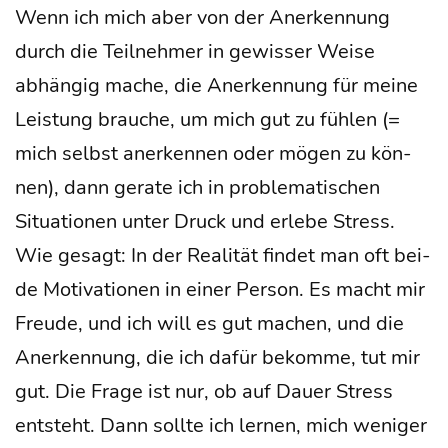
Wenn ich mich aber von der Aner­ken­nung
durch die Teil­neh­mer in gewis­ser Wei­se
abhän­gig mache, die Aner­ken­nung für mei­ne
Leis­tung brau­che, um mich gut zu füh­len (=
mich selbst aner­ken­nen oder mögen zu kön­
nen), dann gera­te ich in pro­ble­ma­ti­schen
Situa­tio­nen unter Druck und erle­be Stress.
Wie gesagt: In der Rea­li­tät fin­det man oft bei­
de Moti­va­tio­nen in einer Per­son. Es macht mir
Freu­de, und ich will es gut machen, und die
Aner­ken­nung, die ich dafür bekom­me, tut mir
gut. Die Fra­ge ist nur, ob auf Dau­er Stress
ent­steht. Dann soll­te ich ler­nen, mich weni­ger