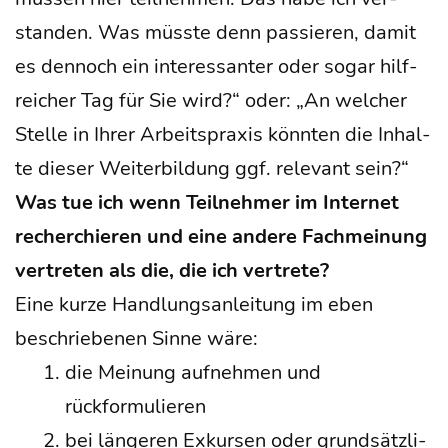
stan­den. Was müss­te denn pas­sie­ren, damit
es den­noch ein inter­es­san­ter oder sogar hilf­
rei­cher Tag für Sie wird?“ oder: „An wel­cher
Stel­le in Ihrer Arbeits­pra­xis könn­ten die Inhal­
te die­ser Wei­ter­bil­dung ggf. rele­vant sein?“
Was tue ich wenn Teil­neh­mer im Inter­net
recher­chie­ren und eine ande­re Fach­mei­nung
ver­tre­ten als die, die ich vertrete?
Eine kur­ze Hand­lungs­an­lei­tung im eben
beschrie­be­nen Sin­ne wäre:
die Mei­nung auf­neh­men und
rückformulieren
bei län­ge­ren Exkur­sen oder grund­sätz­li­