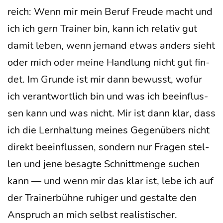
reich: Wenn mir mein Beruf Freu­de macht und
ich ich gern Trai­ner bin, kann ich rela­tiv gut
damit leben, wenn jemand etwas anders sieht
oder mich oder mei­ne Hand­lung nicht gut fin­
det. Im Grun­de ist mir dann bewusst, wofür
ich ver­ant­wort­lich bin und was ich beein­flus­
sen kann und was nicht. Mir ist dann klar, dass
ich die Lern­hal­tung mei­nes Gegen­übers nicht
direkt beein­flus­sen, son­dern nur Fra­gen stel­
len und jene besag­te Schnitt­men­ge suchen
kann — und wenn mir das klar ist, lebe ich auf
der Trai­ner­büh­ne ruhi­ger und gestal­te den
Anspruch an mich selbst rea­lis­ti­scher.