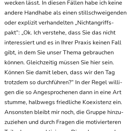
wecken lässt. In die­sen Fäl­len habe ich kei­ne
ande­re Hand­ha­be als einen still­schwei­gen­den
oder expli­zit ver­han­del­ten „Nicht­an­griffs­
pakt“: „Ok. Ich ver­ste­he, dass Sie das nicht
inter­es­siert und es in Ihrer Pra­xis kei­nen Fall
gibt, in dem Sie unser The­ma gebrau­chen
kön­nen. Gleich­zei­tig müs­sen Sie hier sein.
Kön­nen Sie damit leben, dass wir den Tag
trotz­dem so durch­füh­ren?“ In der Regel wil­li­
gen die so Ange­spro­che­nen dann in eine Art
stum­me, halb­wegs fried­li­che Koexis­tenz ein.
Ansons­ten bleibt mir noch, die Grup­pe hin­zu­
zu­zie­hen und durch Fra­gen die moti­vier­te­ren