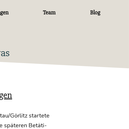
ngen
Team
Blog
vas
gen
tau/Görlitz star­te­te
 spä­te­ren Betä­ti­