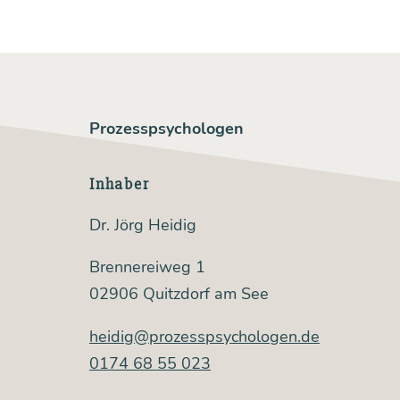
ons
psy
cho­
lo­
Prozesspsychologen
gen
Inhaber
Dr. Jörg Heidig
Brennereiweg 1
02906 Quitzdorf am See
heidig@prozesspsychologen.de
0174 68 55 023