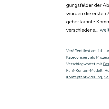
gungs­fel­der der Ab
wur­den die ers­ten A
ge­ber kann­te Kom­mu
Exis
ver­schie­de­ne…
wei
tenz
grü
Veröffentlicht am
14. Ju
dun
Kategorisiert als
Prozes
von
Verschlagwortet mit
Ber
Fünf-Konten-Modell
Kom
,
Ho
Konzeptentwicklung
,
Se
mu­
ni­
ka­
ti­