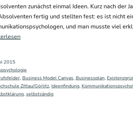
sol­ven­ten zunächst ein­mal Ideen. Kurz nach der Ja
bsol­ven­ten fer­tig und stell­ten fest: es ist nicht e
­ni­ka­ti­ons­psy­cho­lo­gen, und man muss­te viel er
­
terlesen
­
n­
ni 2015
g
spsychologie
ufsfelder
,
Business Model Canvas
,
Businessplan
,
Existenzgr
­
chschule Zittau/Görlitz
,
Ideenfindung
,
Kommunikationspsycho
lbstklärung
,
selbstsändig