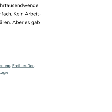
hr­tau­send­wen­de
in­fach. Kein Arbeit­
klä­ren. Aber es gab
ündung
,
Freiberufler
,
logie
,