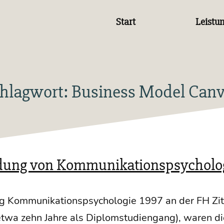
Start
Leistu
hlagwort:
Business Model Can
dung von Kommunikationspsycholo
g Kom­mu­ni­ka­ti­ons­psy­cho­lo­gie 1997 an der FH Zit
 etwa zehn Jah­re als Diplom­stu­di­en­gang), waren die