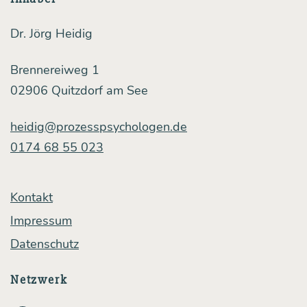
die
Zukunfts­
Dr. Jörg Heidig
aus­
Brennereiweg 1
sich­
02906 Quitzdorf am See
ten
der
heidig@prozesspsychologen.de
0174 68 55 023
Kir­
chen
Kontakt
Impressum
Datenschutz
Netzwerk