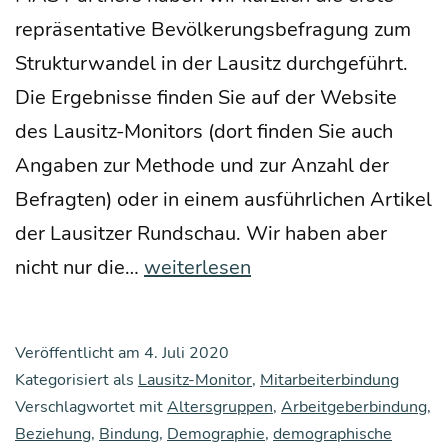
reprä­sen­ta­ti­ve Bevöl­ke­rungs­be­fra­gung zum
Struk­tur­wan­del in der Lau­sitz durch­ge­führt.
Die Ergeb­nis­se fin­den Sie auf der Web­site
des Lau­­sitz-Moni­­tors (dort fin­den Sie auch
Anga­ben zur Metho­de und zur Anzahl der
Befrag­ten) oder in einem aus­führ­li­chen Arti­kel
der Lau­sit­zer Rund­schau. Wir haben aber
Ein
nicht nur die…
weiterlesen
genaue­
rer
Veröffentlicht am
4. Juli 2020
Blick
Kategorisiert als
Lausitz-Monitor
,
Mitarbeiterbindung
in
Verschlagwortet mit
Altersgruppen
,
Arbeitgeberbindung
,
Beziehung
,
Bindung
die
,
Demographie
,
demographische