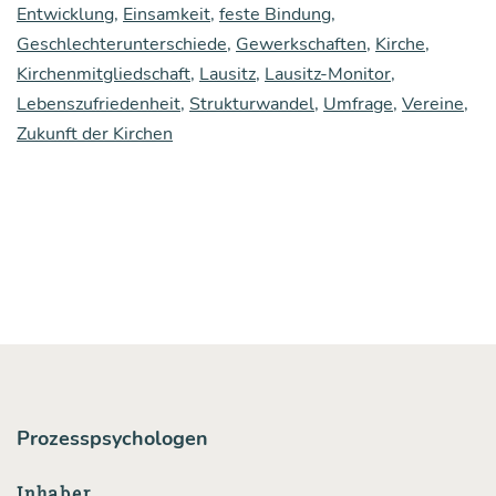
Entwicklung
,
Einsamkeit
,
feste Bindung
,
Lau­
Geschlechterunterschiede
,
Gewerkschaften
,
Kirche
,
sitz:
Kirchenmitgliedschaft
,
Lausitz
,
Lausitz-Monitor
,
Lebens­
Lebenszufriedenheit
,
Strukturwandel
,
Umfrage
,
Vereine
,
Zukunft der Kirchen
zu­
frie­
den­
heit,
Bin­
dung,
Ein­
sam­
keit
Prozesspsychologen
und
Inhaber