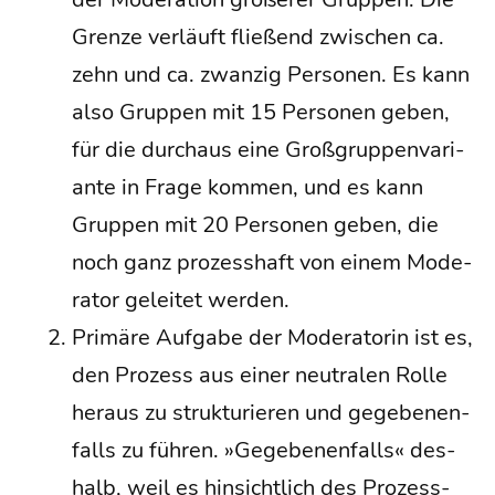
Gren­ze ver­läuft flie­ßend zwi­schen ca.
zehn und ca. zwan­zig Per­so­nen. Es kann
also Grup­pen mit 15 Per­so­nen geben,
für die durch­aus eine Groß­grup­pen­va­ri­
an­te in Fra­ge kom­men, und es kann
Grup­pen mit 20 Per­so­nen geben, die
noch ganz pro­zess­haft von einem Mode­
ra­tor gelei­tet werden.
Pri­mä­re Auf­ga­be der Mode­ra­to­rin ist es,
den Pro­zess aus einer neu­tra­len Rol­le
her­aus zu struk­tu­rie­ren und gege­be­nen­
falls zu füh­ren. »Gege­be­nen­falls« des­
halb, weil es hin­sicht­lich des Pro­zess-