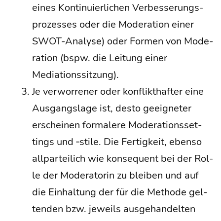
eines Kon­ti­nu­ier­li­chen Ver­bes­se­rungs­
pro­zes­ses oder die Mode­ra­ti­on einer
SWOT-Ana­ly­se) oder For­men von Mode­
ra­ti­on (bspw. die Lei­tung einer
Mediationssitzung).
Je ver­wor­re­ner oder kon­flikt­haf­ter eine
Aus­gangs­la­ge ist, des­to geeig­ne­ter
erschei­nen for­ma­le­re Mode­ra­ti­ons­set­
tings und ‑sti­le. Die Fer­tig­keit, eben­so
all­par­tei­lich wie kon­se­quent bei der Rol­
le der Mode­ra­to­rin zu blei­ben und auf
die Ein­hal­tung der für die Metho­de gel­
ten­den bzw. jeweils aus­ge­han­del­ten