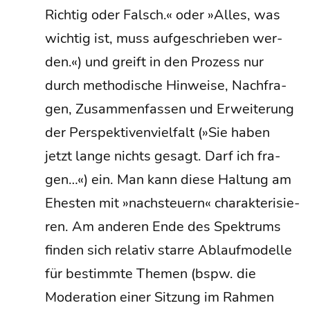
Rich­tig oder Falsch.« oder »Alles, was
wich­tig ist, muss auf­ge­schrie­ben wer­
den.«) und greift in den Pro­zess nur
durch metho­di­sche Hin­wei­se, Nach­fra­
gen, Zusam­men­fas­sen und Erwei­te­rung
der Per­spek­ti­ven­viel­falt (»Sie haben
jetzt lan­ge nichts gesagt. Darf ich fra­
gen…«) ein. Man kann die­se Hal­tung am
Ehes­ten mit »nach­steu­ern« cha­rak­te­ri­sie­
ren. Am ande­ren Ende des Spek­trums
fin­den sich rela­tiv star­re Ablauf­mo­del­le
für bestimm­te The­men (bspw. die
Mode­ra­ti­on einer Sit­zung im Rah­men