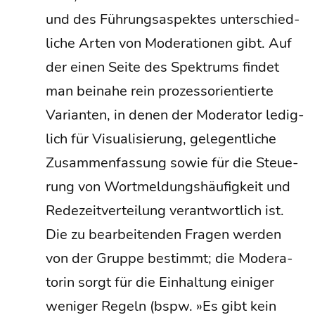
und des Füh­rungs­aspek­tes unter­schied­
li­che Arten von Mode­ra­tio­nen gibt. Auf
der einen Sei­te des Spek­trums fin­det
man bei­na­he rein pro­zess­ori­en­tier­te
Vari­an­ten, in denen der Mode­ra­tor ledig­
lich für Visua­li­sie­rung, gele­gent­li­che
Zusam­men­fas­sung sowie für die Steue­
rung von Wort­mel­dungs­häu­fig­keit und
Rede­zeit­ver­tei­lung ver­ant­wort­lich ist.
Die zu bear­bei­ten­den Fra­gen wer­den
von der Grup­pe bestimmt; die Mode­ra­
to­rin sorgt für die Ein­hal­tung eini­ger
weni­ger Regeln (bspw. »Es gibt kein