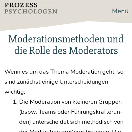
Zum
Menü
Prozesspsychologen
Inhalt
springen
Moderationsmethoden und
die Rolle des Moderators
Wenn es um das The­ma Mode­ra­ti­on geht, so
sind zunächst eini­ge Unter­schei­dun­gen
wichtig:
Die Mode­ra­ti­on von klei­ne­ren Grup­pen
(bspw. Teams oder Füh­rungs­kräf­te­run­
den) unter­schei­det sich metho­disch von
der Mode­ra­ti­on grö­ße­rer Grup­pen. Die