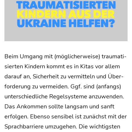
Beim Umgang mit (mög­li­cher­wei­se) trau­ma­ti­
sier­ten Kin­dern kommt es in Kitas vor allem
dar­auf an, Sicher­heit zu ver­mit­teln und Über­
for­de­rung zu ver­mei­den. Ggf. sind (anfangs)
unter­schied­li­che Regel­sys­te­me anzu­wen­den.
Das Ankom­men soll­te lang­sam und sanft
erfol­gen. Eben­so sen­si­bel ist zunächst mit der
Sprach­bar­rie­re umzu­ge­hen. Die wich­tigs­ten