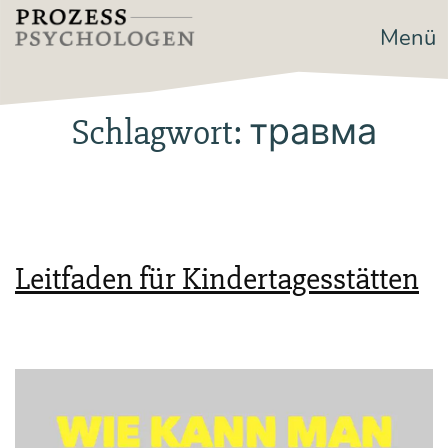
Zum
Menü
Prozesspsychologen
Inhalt
springen
Schlagwort:
травма
Leitfaden für Kindertagesstätten