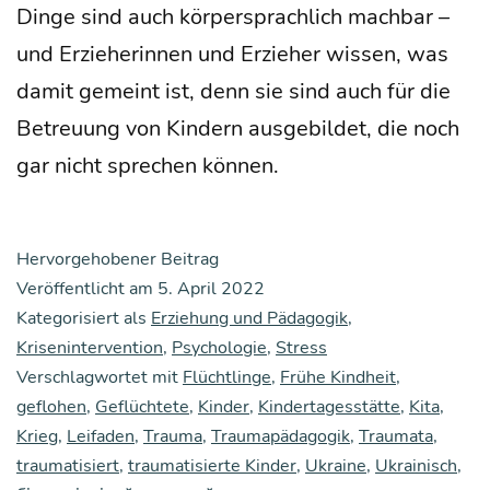
Din­ge sind auch kör­per­sprach­lich mach­bar –
und Erzie­he­rin­nen und Erzie­her wis­sen, was
damit gemeint ist, denn sie sind auch für die
Betreu­ung von Kin­dern aus­ge­bil­det, die noch
gar nicht spre­chen können.
Hervorgehobener Beitrag
Veröffentlicht am
5. April 2022
Kategorisiert als
Erziehung und Pädagogik
,
Krisenintervention
,
Psychologie
,
Stress
Verschlagwortet mit
Flüchtlinge
,
Frühe Kindheit
,
geflohen
,
Geflüchtete
,
Kinder
,
Kindertagesstätte
,
Kita
,
Krieg
,
Leifaden
,
Trauma
,
Traumapädagogik
,
Traumata
,
traumatisiert
,
traumatisierte Kinder
,
Ukraine
,
Ukrainisch
,