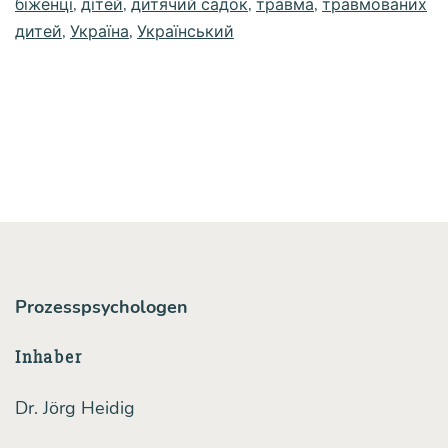
біженці
,
дітей
,
дитячий садок
,
травма
,
травмованих
дитей
,
Україна
,
Український
Prozesspsychologen
Inhaber
Dr. Jörg Heidig