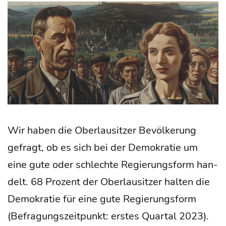
Wir haben die Ober­lau­sit­zer Bevöl­ke­rung
gefragt, ob es sich bei der Demo­kra­tie um
eine gute oder schlech­te Regie­rungs­form han­
delt. 68 Pro­zent der Ober­lau­sit­zer hal­ten die
Demo­kra­tie für eine gute Regie­rungs­form
(Befra­gungs­zeit­punkt: ers­tes Quar­tal 2023).