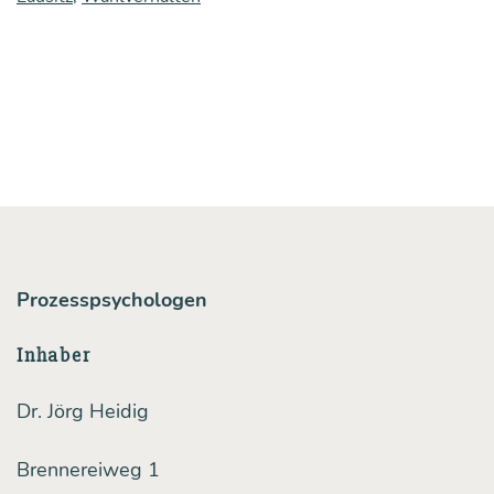
Die
Ober­
lau­
sit­
zer
und
die
Demo­
Prozesspsychologen
kra­
tie
Inhaber
Dr. Jörg Heidig
Brennereiweg 1