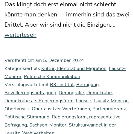
Das klingt doch erst ein­mal nicht schlecht,
könn­te man den­ken — immer­hin sind das zwei
Ober­
Drit­tel. Aber wir sind nicht die Ein­zi­gen,…
lau­
weiterlesen
sit­
zer
Veröffentlicht am
5. Dezember 2024
Wer­
Kategorisiert als
Kultur, Identität und Migration
,
Lausitz-
te­
Monitor
,
Politische Kommunikation
Verschlagwortet mit
B3-Institut
,
Befragung
,
fra­
Bevölkerungsbefragung
,
Demografie
,
Demokratie
,
gen
Demokratie als Regierungsform
,
Lausitz
,
Lausitz-Monitor
,
(Kurz­
Oberlausitz
,
Oberlausitzer Wertefragen
,
Parteipräferenz
,
fas­
Politische Stimmung
,
Regierungsform
,
repräsentative
Befragung
,
Sachsen-Monitor
,
Strukturwandel in der
sung):
Lausitz
,
Wahlverhalten