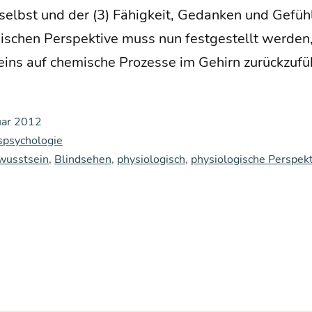
selbst und der (3) Fähig­keit, Gedan­ken und Gefüh­le
­gi­schen Per­spek­ti­ve muss nun fest­ge­stellt wer­d
ns auf che­mi­sche Pro­zes­se im Gehirn zurück­zu­f
uar 2012
spsychologie
wusstsein
,
Blindsehen
,
physiologisch
,
physiologische Perspek