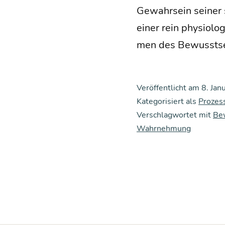
Gewahr­sein sei­ner 
einer rein phy­sio­lo
men des Bewusst­sei
Veröffentlicht am
8. Jan
Kategorisiert als
Prozes
Verschlagwortet mit
Be
Wahrnehmung