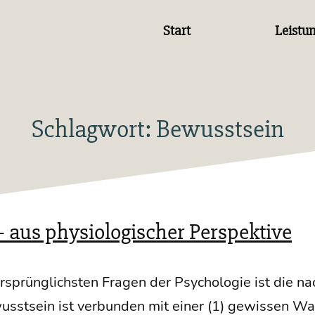
Start
Leistu
Schlagwort:
Bewusstsein
 aus physiologischer Perspektive
ursprüng­lichs­ten Fra­gen der Psy­cho­lo­gie ist die 
st­sein ist ver­bun­den mit einer (1) gewis­sen Wac