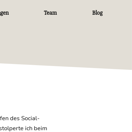
ngen
Team
Blog
fen des Social-
tol­per­te ich beim