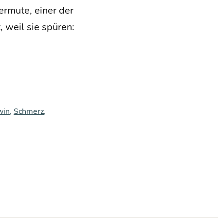
er­mu­te, einer der
, weil sie spü­ren:
win
,
Schmerz
,