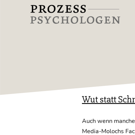
Zum
Inhalt
springen
Prozesspsychologen
Wut statt Sch
Auch wenn man­cher 
Media-Molochs Face­b