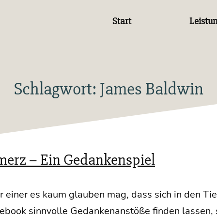
Start
Leistu
Schlagwort:
James Baldwin
merz – Ein Gedankenspiel
einer es kaum glau­ben mag, dass sich in den Tie­
ook sinn­vol­le Gedan­ken­an­stö­ße fin­den las­sen, s