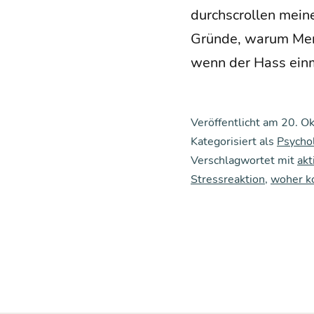
durch­scrol­len mei­n
Grün­de, war­um Men­
wenn der Hass ein­m
Veröffentlicht am
20. O
Kategorisiert als
Psycho
Verschlagwortet mit
akt
Stressreaktion
,
woher 