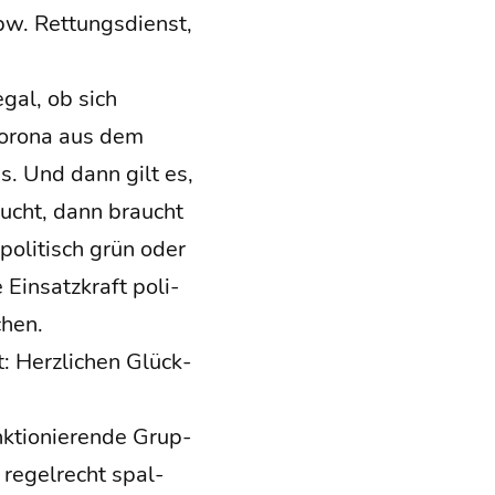
spw. Ret­tungs­dienst,
egal, ob sich
Coro­na aus dem
. Und dann gilt es,
aucht, dann braucht
poli­tisch grün oder
Ein­satz­kraft poli­
chen.
: Herz­li­chen Glück­
k­tio­nie­ren­de Grup­
 regel­recht spal­