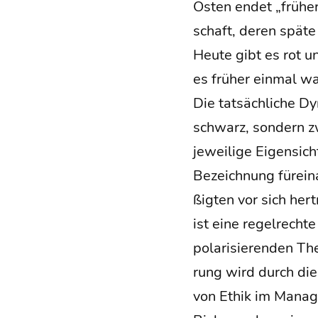
Osten endet „frü­her
schaft, deren spä­te
Heu­te gibt es rot 
es frü­her ein­mal w
Die tat­säch­li­che D
schwarz, son­dern zw
jewei­li­ge Eigen­sic
Bezeich­nung für­ein
ßig­ten vor sich her
ist eine regel­rech­
pola­ri­sie­ren­den T
rung wird durch die
von Ethik im Manage