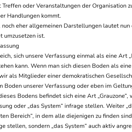
ef­fen oder Ver­an­stal­tun­gen der Orga­ni­sa­ti­on z
oder Hand­lun­gen kommt.
 noch eher all­ge­mei­nen Dar­stel­lun­gen lau­tet nun
et umzu­set­zen ist.
fassung
reich, sich unse­re Ver­fas­sung ein­mal als eine Art 
e­hen kann. Wenn man sich die­sen Boden als eine r
wir als Mit­glie­der einer demo­kra­ti­schen Gesell­scha
m Boden unse­rer Ver­fas­sung oder eben im Gel­tung
e­ses Bodens befin­det sich eine Art „Grau­zo­ne“, 
­sung oder „das Sys­tem“ infra­ge stel­len. Wei­ter „
n Bereich“, in dem alle die­je­ni­gen zu fin­den sind
ge stel­len, son­dern „das Sys­tem“ auch aktiv angrei­