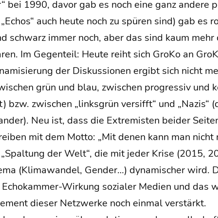
“ bei 1990, davor gab es noch eine ganz ande­re po
 „Echos“ auch heu­te noch zu spü­ren sind) gab es 
und schwarz immer noch, aber das sind kaum mehr d
aren. Im Gegen­teil: Heu­te reiht sich Gro­Ko an GroK
yna­mi­sie­rung der Dis­kus­sio­nen ergibt sich nicht 
i­schen grün und blau, zwi­schen pro­gres­siv und kon
ht) bzw. zwi­schen „links­grün ver­sifft“ und „Nazis“ 
­an­der). Neu ist, dass die Extre­mis­ten bei­der Sei­
­trei­ben mit dem Mot­to: „Mit denen kann man nicht 
te „Spal­tung der Welt“, die mit jeder Kri­se (2015,
he­ma (Kli­ma­wan­del, Gen­der…) dyna­mi­scher wird. D
 Echo­kam­mer-Wir­kung sozia­ler Medi­en und das we
­ment die­ser Netz­wer­ke noch ein­mal verstärkt.