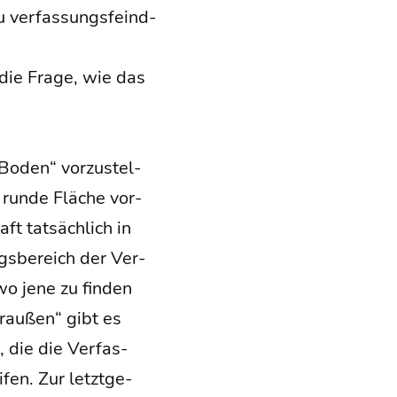
u ver­fas­sungs­feind­
 die Fra­ge, wie das
„Boden“ vor­zu­stel­
un­de Flä­che vor­
ft tat­säch­lich in
s­be­reich der Ver­
wo jene zu fin­den
drau­ßen“ gibt es
, die die Ver­fas­
fen. Zur letzt­ge­