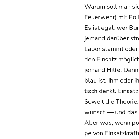
War­um soll man sich 
Feu­er­wehr) mit Pol
Es ist egal, wer Bun­
jemand dar­über stre
Labor stammt oder 
den Ein­satz mög­li
jemand Hil­fe. Dann 
blau ist. Ihm oder ih
tisch denkt. Ein­satz
Soweit die Theo­rie.
wunsch — und das is
Aber was, wenn pola­r
pe von Ein­satz­kräf­