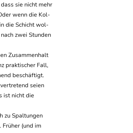
 dass sie nicht mehr
 Oder wenn die Kol­
in die Schicht wol­
s nach zwei Stun­den
 den Zusam­men­halt
 prak­ti­scher Fall,
mend beschäf­tigt.
ver­tre­tend sei­en
 ist nicht die
ch zu Spal­tun­gen
. Frü­her (und im