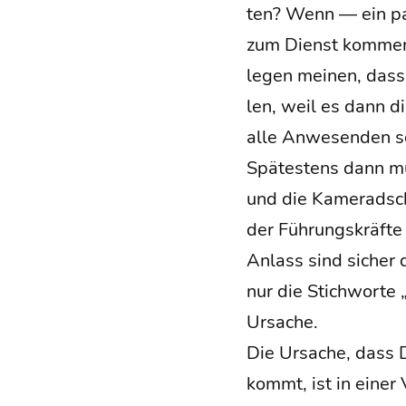
ten? Wenn — ein paa
zum Dienst kom­men
le­gen mei­nen, dass
len, weil es dann di
alle Anwe­sen­den s
Spä­tes­tens dann m
und die Kame­rad­scha
der Füh­rungs­kräf­t
Anlass sind sicher die
nur die Stich­wor­te
Ursache.
Die Ursa­che, dass Di
kommt, ist in einer 