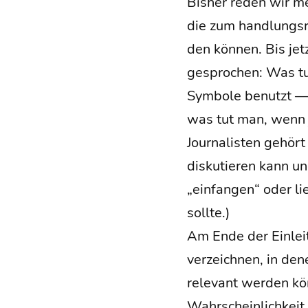
Bis­her reden wir meh
die zum hand­lungs­re­
den kön­nen. Bis jet
gespro­chen: Was tut
Sym­bo­le benutzt — u
was tut man, wenn j
Jour­na­lis­ten gehö
dis­ku­tie­ren kann u
„ein­fan­gen“ oder l
sollte.)
Am Ende der Ein­lei
ver­zeich­nen, in dene
rele­vant wer­den kö
Wahr­schein­lich­kei