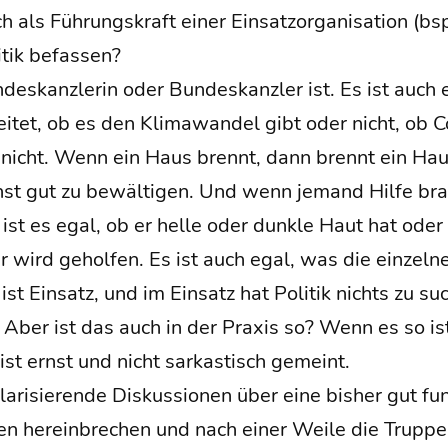
als Füh­rungs­kraft einer Ein­satz­or­ga­ni­sa­ti­on (b
i­tik befassen?
des­kanz­le­rin oder Bun­des­kanz­ler ist. Es ist auch 
i­tet, ob es den Kli­ma­wan­del gibt oder nicht, ob 
nicht. Wenn ein Haus brennt, dann brennt ein Haus
chst gut zu bewäl­ti­gen. Und wenn jemand Hil­fe br
ist es egal, ob er hel­le oder dunk­le Haut hat oder 
r wird gehol­fen. Es ist auch egal, was die ein­zel­ne 
 ist Ein­satz, und im Ein­satz hat Poli­tik nichts zu su
 Aber ist das auch in der Pra­xis so? Wenn es so ist
t ernst und nicht sar­kas­tisch gemeint.
i­sie­ren­de Dis­kus­sio­nen über eine bis­her gut fun
ten her­ein­bre­chen und nach einer Wei­le die Trup­pe