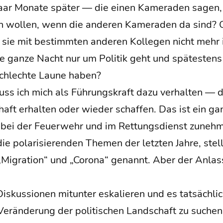
r Mona­te spä­ter — die einen Kame­ra­den sagen,
 wol­len, wenn die ande­ren Kame­ra­den da sind?
 sie mit bestimm­ten ande­ren Kol­le­gen nicht mehr 
e gan­ze Nacht nur um Poli­tik geht und spä­tes­ten
chlech­te Lau­ne haben?
uss ich mich als Füh­rungs­kraft dazu ver­hal­ten —
ft erhal­ten oder wie­der schaf­fen. Das ist ein ganz
e bei der Feu­er­wehr und im Ret­tungs­dienst zuneh­
 pola­ri­sie­ren­den The­men der letz­ten Jah­re, stell­
 „Migra­ti­on“ und „Coro­na“ genannt. Aber der Anlass
s­kus­sio­nen mit­un­ter eska­lie­ren und es tat­säch­li
Ver­än­de­rung der poli­ti­schen Land­schaft zu suchen