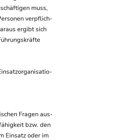
eschäf­ti­gen muss,
Per­so­nen ver­pflich­
ar­aus ergibt sich
Füh­rungs­kräf­te
­satz­or­ga­ni­sa­tio­
ti­schen Fra­gen aus­
­fä­hig­keit bzw. den
m Ein­satz oder im