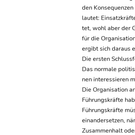
den Kon­se­quen­zen p
lau­tet: Ein­satz­kräf
tet, wohl aber der G
für die Orga­ni­sa­ti­
ergibt sich dar­aus 
Die ers­ten Schluss­f
Das nor­ma­le poli­ti­
nen inter­es­sie­ren 
Die Orga­ni­sa­ti­on a
Füh­rungs­kräf­te habe
Füh­rungs­kräf­te müs­
ein­an­der­set­zen, nä
Zusam­men­halt oder