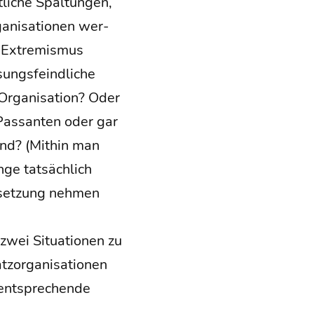
li­che Spal­tun­gen,
a­ni­sa­tio­nen wer­
n Extre­mis­mus
ngs­feind­li­che
Orga­ni­sa­ti­on? Oder
as­san­ten oder gar
ind? (Mit­hin man
ge tat­säch­lich
­set­zung neh­men
wei Situa­tio­nen zu
­or­ga­ni­sa­tio­nen
nt­spre­chen­de