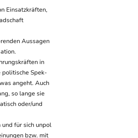
n Ein­satz­kräf­ten,
ad­schaft
ie­ren­den Aus­sa­gen
ation.
rungs­kräf­ten in
 poli­ti­sche Spek­
e etwas angeht. Auch
ang, so lan­ge sie
kra­tisch oder/und
 und für sich unpo­l
Mei­nun­gen bzw. mit