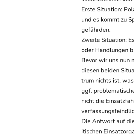
Ers­te Situa­ti­on: Po
und es kommt zu Spa
gefährden.
Zwei­te Situa­ti­on: 
oder Hand­lun­gen bs
Bevor wir uns nun mi
die­sen bei­den Situa
trum nichts ist, was 
ggf. pro­ble­ma­ti­sc
nicht die Ein­satz­fä­
ver­fas­sungs­feind­li
Die Ant­wort auf die
i­ti­schen Ein­satz­or