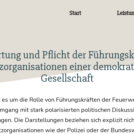
Start
Leistu
tung und Pflicht der Führungskr
zorganisationen einer demokra
Gesellschaft
 es um die Rol­le von Füh­rungs­kräf­ten der Feu­er­
gang mit stark pola­ri­sier­ten poli­ti­schen Dis­kus­
­gen. Die Dar­stel­lun­gen bezie­hen sich expli­zit nic
tz­or­ga­ni­sa­tio­nen wie der Poli­zei oder der Bunde