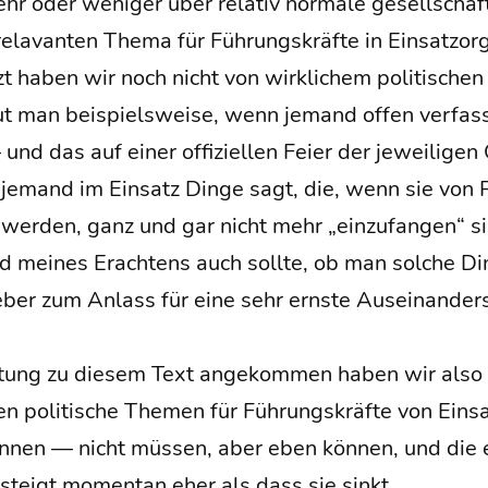
r oder weni­ger über rela­tiv nor­ma­le gesell­schaft­
la­van­ten The­ma für Füh­rungs­kräf­te in Ein­satz­or­g
zt haben wir noch nicht von wirk­li­chem poli­ti­sche
 man bei­spiels­wei­se, wenn jemand offen ver­fas­su
nd das auf einer offi­zi­el­len Fei­er der jewei­li­gen 
emand im Ein­satz Din­ge sagt, die, wenn sie von P
rt wer­den, ganz und gar nicht mehr „ein­zu­fan­gen“ s
nd mei­nes Erach­tens auch soll­te, ob man sol­che Din­
ie­ber zum Anlass für eine sehr erns­te Aus­ein­an­der
­tung zu die­sem Text ange­kom­men haben wir also z
n poli­ti­sche The­men für Füh­rungs­kräf­te von Ein­satz
n­nen — nicht müs­sen, aber eben kön­nen, und die e
t steigt momen­tan eher als dass sie sinkt.