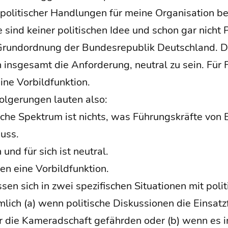
oli­ti­scher Hand­lun­gen für mei­ne Orga­ni­sa­ti­on b
­te sind kei­ner poli­ti­schen Idee und schon gar nicht 
rund­ord­nung der Bun­des­re­pu­blik Deutsch­land. D
on ins­ge­samt die Anfor­de­rung, neu­tral zu sein. Für 
eine Vorbildfunktion.
ol­ge­run­gen lau­ten also:
sche Spek­trum ist nichts, was Füh­rungs­kräf­te von Ein
muss.
n und für sich ist neu­tral.
n eine Vor­bild­funk­ti­on.
sen sich in zwei spe­zi­fi­schen Situa­tio­nen mit poli­
m­lich (a) wenn poli­ti­sche Dis­kus­sio­nen die Ein­satz
 die Kame­rad­schaft gefähr­den oder (b) wenn es i