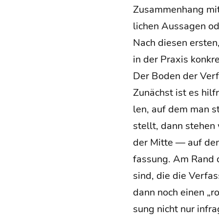
Zusam­men­hang mit Tr
li­chen Aus­sa­gen 
Nach die­sen ers­ten,
in der Pra­xis kon­kr
Der Boden der Ver
Zunächst ist es hilf­
len, auf dem man st
stellt, dann ste­hen 
der Mit­te — auf de
fas­sung. Am Rand di
sind, die die Ver­fas
dann noch einen „rote
sung nicht nur infra­