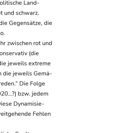
li­ti­sche Land­
rot und schwarz.
ie Gegen­sät­ze, die
o.
mehr zwi­schen rot und
­ser­va­tiv (die
(die jeweils extre­me
ten die jeweils Gemä­
reden.“ Die Fol­ge
 2020…?) bzw. jedem
ie­se Dyna­mi­sie­
it­ge­hen­de Feh­len