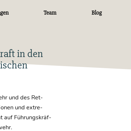
ngen
Team
Blog
aft in den
tischen
wehr und des Ret­
sio­nen und extre­
ht auf Füh­rungs­kräf­
swehr.