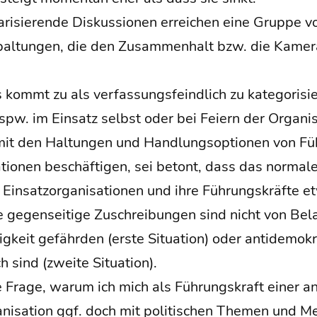
la­ri­sie­ren­de Dis­kus­sio­nen errei­chen eine Grup­pe vo
l­tun­gen, die den Zusam­men­halt bzw. die Kame­r
Es kommt zu als ver­fas­sungs­feind­lich zu kate­go­ri­s
pw. im Ein­satz selbst oder bei Fei­ern der Organis
t den Hal­tun­gen und Hand­lungs­op­tio­nen von Füh­
­tio­nen beschäf­ti­gen, sei betont, dass das nor­ma­le
Ein­satz­or­ga­ni­sa­tio­nen und ihre Füh­rungs­kräf­t
he gegen­sei­ti­ge Zuschrei­bun­gen sind nicht von Bel
hig­keit gefähr­den (ers­te Situa­ti­on) oder anti­de­mo­
ch sind (zwei­te Situation).
 Fra­ge, war­um ich mich als Füh­rungs­kraft einer an
­ga­ni­sa­ti­on ggf. doch mit poli­ti­schen The­men und 