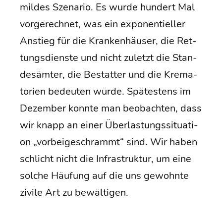
mil­des Sze­na­rio. Es wur­de hun­dert Mal
vor­ge­rech­net, was ein expo­nen­ti­el­ler
Anstieg für die Kran­ken­häu­ser, die Ret­
tungs­diens­te und nicht zuletzt die Stan­
des­äm­ter, die Bestat­ter und die Kre­ma­
to­ri­en bedeu­ten wür­de. Spä­tes­tens im
Dezem­ber konn­te man beob­ach­ten, dass
wir knapp an einer Über­las­tungs­si­tua­ti­
on „vor­bei­ge­schrammt“ sind. Wir haben
schlicht nicht die Infra­struk­tur, um eine
sol­che Häu­fung auf die uns gewohn­te
zivi­le Art zu bewältigen.