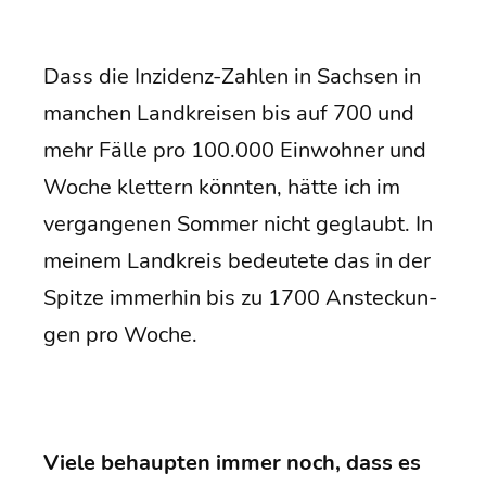
Dass die Inzi­denz-Zah­len in Sach­sen in
man­chen Land­krei­sen bis auf 700 und
mehr Fäl­le pro 100.000 Ein­woh­ner und
Woche klet­tern könn­ten, hät­te ich im
ver­gan­ge­nen Som­mer nicht geglaubt. In
mei­nem Land­kreis bedeu­te­te das in der
Spit­ze immer­hin bis zu 1700 Anste­ckun­
gen pro Woche.
Vie­le behaup­ten immer noch, dass es