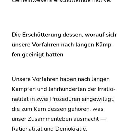
Gemein­we­sens erschüt­tern­de Motive.
Die Erschüt­te­rung des­sen, wor­auf sich
unse­re Vor­fah­ren nach lan­gen Kämp­
fen geei­nigt hatten
Unse­re Vor­fah­ren haben nach lan­gen
Kämp­fen und Jahr­hun­der­ten der Irra­tio­
na­li­tät in zwei Pro­ze­du­ren ein­ge­wil­ligt,
die zum Kern des­sen gehö­ren, was
unser Zusam­men­le­ben aus­macht —
Ratio­na­li­tät und Demokratie.