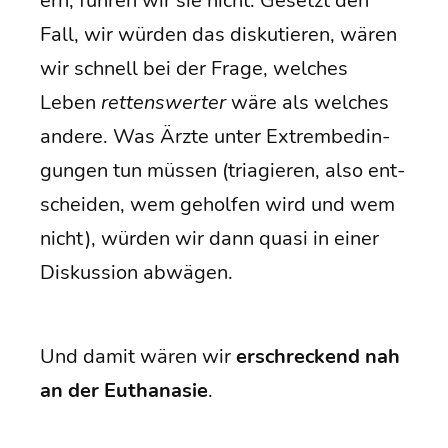
ern, füh­ren wir sie nicht. Gesetzt den
Fall, wir wür­den das dis­ku­tie­ren, wären
wir schnell bei der Fra­ge, wel­ches
Leben
ret­tens­wer­ter
wäre als wel­ches
ande­re. Was Ärz­te unter Extrem­be­din­
gun­gen tun müs­sen (tria­gie­ren, also ent­
schei­den, wem gehol­fen wird und wem
nicht), wür­den wir dann qua­si in einer
Dis­kus­si­on abwägen.
Und damit wären wir
erschre­ckend nah
an der Eutha­na­sie
.