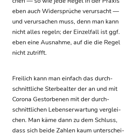
chen — so wie jede Regel in der Pra­xis
eben
auch
Wider­sprü­che ver­ur­sacht —
und ver­ur­sa­chen muss, denn man kann
nicht alles regeln; der Ein­zel­fall ist ggf.
eben eine Aus­nah­me, auf die die Regel
nicht zutrifft.
Frei­lich kann man ein­fach das durch­
schnitt­li­che Ster­be­al­ter der an und mit
Coro­na Gestor­be­nen mit der durch­
schnitt­li­chen Lebens­er­war­tung ver­glei­
chen. Man käme dann zu dem Schluss,
dass sich bei­de Zah­len kaum unter­schei­