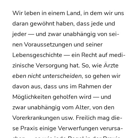
Wir leben in einem Land, in dem wir uns
dar­an gewöhnt haben, dass jede und
jeder — und zwar unab­hän­gig von sei­
nen Vor­aus­set­zun­gen und sei­ner
Lebens­ge­schich­te — ein Recht auf medi­
zi­ni­sche Ver­sor­gung hat. So, wie Ärz­te
eben nicht unter­schei­den
, so gehen wir
davon aus, dass uns im Rah­men der
Mög­lich­kei­ten gehol­fen wird — und
zwar unab­hän­gig vom Alter, von den
Vor­er­kran­kun­gen usw. Frei­lich mag die­
se Pra­xis eini­ge Ver­wer­fun­gen ver­ur­sa­