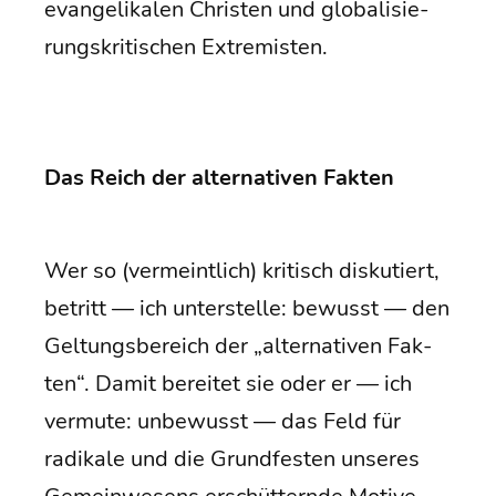
evan­ge­li­ka­len Chris­ten und glo­ba­li­sie­
rungs­kri­ti­schen Extremisten.
Das Reich der alter­na­ti­ven Fakten
Wer so (ver­meint­lich) kri­tisch dis­ku­tiert,
betritt — ich unter­stel­le: bewusst — den
Gel­tungs­be­reich der „alter­na­ti­ven Fak­
ten“. Damit berei­tet sie oder er — ich
ver­mu­te: unbe­wusst — das Feld für
radi­ka­le und die Grund­fes­ten unse­res