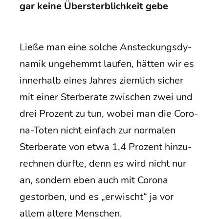
gar kei­ne Über­sterb­lich­keit gebe
Lie­ße man eine sol­che Anste­ckungs­dy­
na­mik unge­hemmt lau­fen, hät­ten wir es
inner­halb eines Jah­res ziem­lich sicher
mit einer Ster­be­ra­te zwi­schen zwei und
drei Pro­zent zu tun, wobei man die Coro­
na-Toten nicht ein­fach zur nor­ma­len
Ster­be­ra­te von etwa 1,4 Pro­zent hin­zu­
rech­nen dürf­te, denn es wird nicht nur
an, son­dern eben auch mit Coro­na
gestor­ben, und es „erwischt“ ja vor
allem älte­re Menschen.