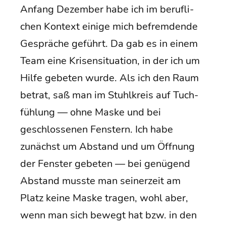
Anfang Dezem­ber habe ich im beruf­li­
chen Kon­text eini­ge mich befrem­den­de
Gesprä­che geführt. Da gab es in einem
Team eine Kri­sen­si­tua­ti­on, in der ich um
Hil­fe gebe­ten wur­de. Als ich den Raum
betrat, saß man im Stuhl­kreis auf Tuch­
füh­lung — ohne Mas­ke und bei
geschlos­se­nen Fens­tern. Ich habe
zunächst um Abstand und um Öff­nung
der Fens­ter gebe­ten — bei genü­gend
Abstand muss­te man sei­ner­zeit am
Platz kei­ne Mas­ke tra­gen, wohl aber,
wenn man sich bewegt hat bzw. in den