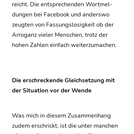
reicht. Die ent­spre­chen­den Wort­mel­
dun­gen bei Face­book und anders­wo
zeug­ten von Fas­sungs­lo­sig­keit ob der
Arro­ganz vie­ler Men­schen, trotz der
hohen Zah­len ein­fach weiterzumachen.
Die erschre­cken­de Gleich­set­zung mit
der Situa­ti­on vor der Wende
Was mich in die­sem Zusam­men­hang
zudem erschrickt, ist die unter man­chen