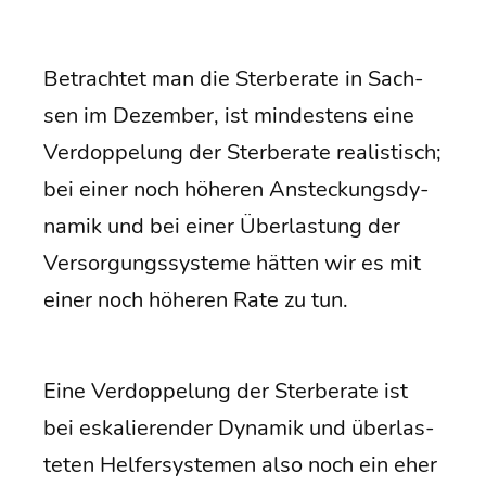
Betrach­tet man die Ster­be­ra­te in Sach­
sen im Dezem­ber, ist min­des­tens eine
Ver­dop­pe­lung der Ster­be­ra­te rea­lis­tisch;
bei einer noch höhe­ren Anste­ckungs­dy­
na­mik und bei einer Über­las­tung der
Ver­sor­gungs­sys­te­me hät­ten wir es mit
einer noch höhe­ren Rate zu tun.
Eine Ver­dop­pe­lung der Ster­be­ra­te ist
bei eska­lie­ren­der Dyna­mik und über­las­
te­ten Hel­fer­sys­te­men also noch ein eher