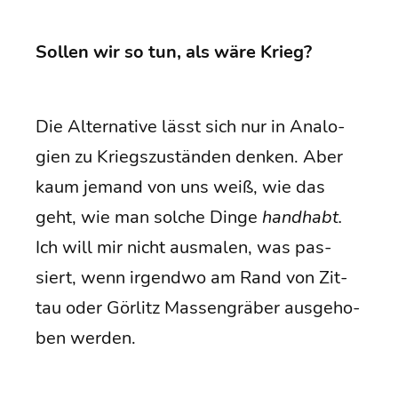
Sol­len wir so tun, als wäre Krieg?
Die Alter­na­ti­ve lässt sich nur in Ana­lo­
gien zu Kriegs­zu­stän­den den­ken. Aber
kaum jemand von uns weiß, wie das
geht, wie man sol­che Din­ge
hand­habt.
Ich will mir nicht aus­ma­len, was pas­
siert, wenn irgend­wo am Rand von Zit­
tau oder Gör­litz Mas­sen­grä­ber aus­ge­ho­
ben werden.