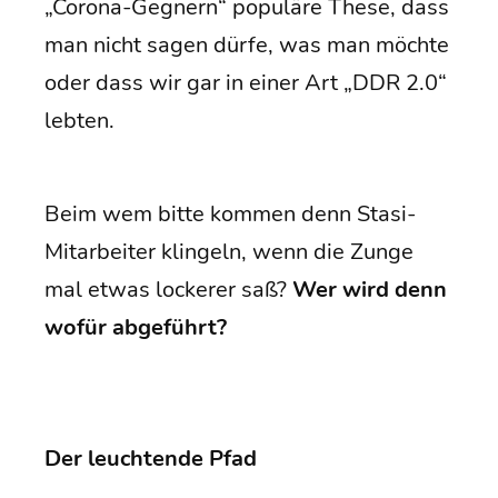
„Coro­na-Geg­nern“ popu­lä­re The­se, dass
man nicht sagen dür­fe, was man möch­te
oder dass wir gar in einer Art „DDR 2.0“
lebten.
Beim wem bit­te kom­men denn Sta­si-
Mit­ar­bei­ter klin­geln, wenn die Zun­ge
mal etwas locke­rer saß?
Wer wird denn
wofür abgeführt?
Der leuch­ten­de Pfad