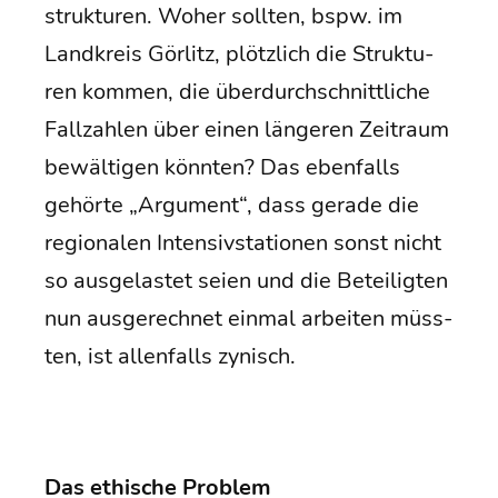
struk­tu­ren. Woher soll­ten, bspw. im
Land­kreis Gör­litz, plötz­lich die Struk­tu­
ren kom­men, die über­durch­schnitt­li­che
Fall­zah­len über einen län­ge­ren Zeit­raum
bewäl­ti­gen könn­ten? Das eben­falls
gehör­te „Argu­ment“, dass gera­de die
regio­na­len Inten­siv­sta­tio­nen sonst nicht
so aus­ge­las­tet sei­en und die Betei­lig­ten
nun aus­ge­rech­net ein­mal arbei­ten müss­
ten, ist allen­falls zynisch.
Das ethi­sche Problem