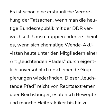
Es ist schon eine erstaun­li­che Ver­dre­
hung der Tat­sa­chen, wenn man die heu­
ti­ge Bun­des­re­pu­blik mit der DDR ver­
wech­selt. Umso frap­pie­ren­der erscheint
es, wenn sich ehe­ma­li­ge Wen­de-Akti­
vis­ten heu­te unter den Mit­glie­dern einer
Art „leuch­ten­den Pfa­des“ durch eigent­
lich unver­söhn­lich erschei­nen­de Grup­
pie­run­gen wie­der­fin­den. Die­ser „leuch­
ten­de Pfad“ reicht von Rechts­extre­men
über Reichs­bür­ger, eso­te­risch Beweg­te
und man­che Heil­prak­ti­ker bis hin zu