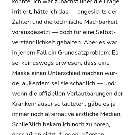
könn­te. Ich war zunächst über die Fra­ge
irri­tiert, hät­te ich das — ange­sichts der
Zah­len und die tech­ni­sche Mach­bar­keit
vor­aus­ge­setzt — doch für eine Selbst­
ver­ständ­lich­keit gehal­ten. Aber es war
in jenem Fall ein Grund­satz­pro­blem: Es
sei kei­nes­wegs erwie­sen, dass eine
Mas­ke einen Unter­schied machen wür­
de, außer­dem sei sie schäd­lich — und:
wenn die offi­zi­el­len Ver­laut­ba­run­gen der
Kran­ken­häu­ser
so
lau­te­ten, gäbe es ja
immer noch alter­na­ti­ve ärzt­li­che Medi­en.
Schließ­lich bekam ich noch zu hören,
dass Viren nicht „flie­gen“ könnten.