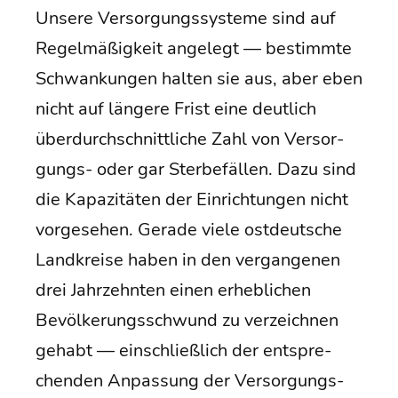
Unse­re Ver­sor­gungs­sys­te­me sind auf
Regel­mä­ßig­keit ange­legt — bestimm­te
Schwan­kun­gen hal­ten sie aus, aber eben
nicht auf län­ge­re Frist eine deut­lich
über­durch­schnitt­li­che Zahl von Ver­sor­
gungs- oder gar Ster­be­fäl­len. Dazu sind
die Kapa­zi­tä­ten der Ein­rich­tun­gen nicht
vor­ge­se­hen. Gera­de vie­le ost­deut­sche
Land­krei­se haben in den ver­gan­ge­nen
drei Jahr­zehn­ten einen erheb­li­chen
Bevöl­ke­rungs­schwund zu ver­zeich­nen
gehabt — ein­schließ­lich der ent­spre­
chen­den Anpas­sung der Ver­sor­gungs­