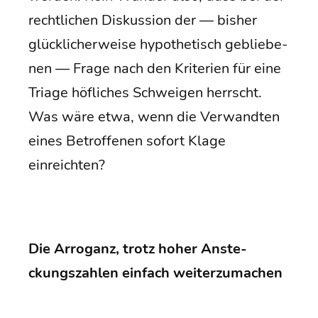
recht­li­chen Dis­kus­si­on der — bis­her
glück­li­cher­wei­se hypo­the­tisch geblie­be­
nen — Fra­ge nach den Kri­te­ri­en für eine
Tria­ge höf­li­ches Schwei­gen herrscht.
Was wäre etwa, wenn die Ver­wand­ten
eines Betrof­fe­nen sofort Kla­ge
einreichten?
Die Arro­ganz, trotz hoher Anste­
ckungs­zah­len ein­fach weiterzumachen