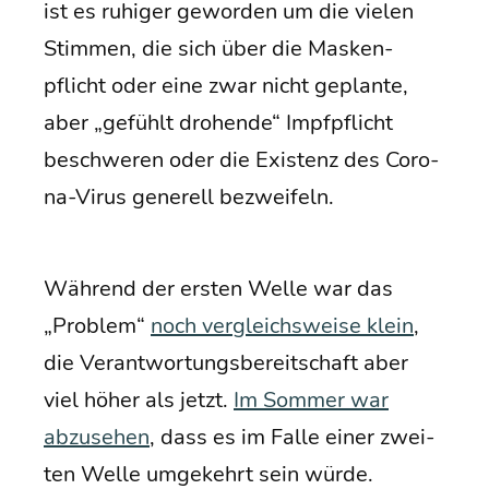
ist es ruhi­ger gewor­den um die vie­len
Stim­men, die sich über die Mas­ken­
pflicht oder eine zwar nicht geplan­te,
aber „gefühlt dro­hen­de“ Impf­pflicht
beschwe­ren oder die Exis­tenz des Coro­
na-Virus gene­rell bezweifeln.
Wäh­rend der ers­ten Wel­le war das
„Pro­blem“
noch ver­gleichs­wei­se klein
,
die Ver­ant­wor­tungs­be­reit­schaft aber
viel höher als jetzt.
Im Som­mer war
abzu­se­hen
, dass es im Fal­le einer zwei­
ten Wel­le umge­kehrt sein würde.