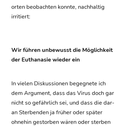
or­ten beob­ach­ten konn­te, nach­hal­tig
irritiert:
Wir füh­ren unbe­wusst die Mög­lich­keit
der Eutha­na­sie wie­der ein
In vie­len Dis­kus­sio­nen begeg­ne­te ich
dem Argu­ment, dass das Virus doch gar
nicht so gefähr­lich sei, und dass die dar­
an Ster­ben­den ja frü­her oder spä­ter
ohne­hin gestor­ben wären oder ster­ben