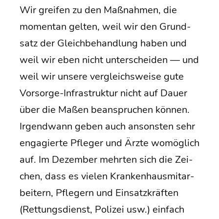
Wir grei­fen zu den Maß­nah­men, die
momen­tan gel­ten, weil wir den Grund­
satz der Gleich­be­hand­lung haben und
weil wir eben nicht unter­schei­den — und
weil wir unse­re ver­gleichs­wei­se gute
Vor­sor­ge-Infra­struk­tur nicht auf Dau­er
über die Maßen bean­spru­chen kön­nen.
Irgend­wann geben auch ansons­ten sehr
enga­gier­te Pfle­ger und Ärz­te womög­lich
auf. Im Dezem­ber mehr­ten sich die Zei­
chen, dass es vie­len Kran­ken­haus­mit­ar­
bei­tern, Pfle­gern und Ein­satz­kräf­ten
(Ret­tungs­dienst, Poli­zei usw.) ein­fach