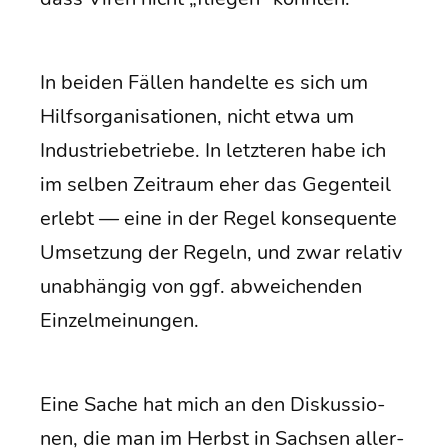
In bei­den Fäl­len han­del­te es sich um
Hilfs­or­ga­ni­sa­tio­nen, nicht etwa um
Indus­trie­be­trie­be. In letz­te­ren habe ich
im sel­ben Zeit­raum eher das Gegen­teil
erlebt — eine in der Regel kon­se­quen­te
Umset­zung der Regeln, und zwar rela­tiv
unab­hän­gig von ggf. abwei­chen­den
Einzelmeinungen.
Eine Sache hat mich an den Dis­kus­sio­
nen, die man im Herbst in Sach­sen aller­