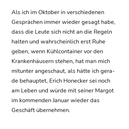
Als ich im Okto­ber in ver­schie­de­nen
Gesprä­chen immer wie­der gesagt habe,
dass die Leu­te sich nicht an die Regeln
hal­ten und wahr­schein­lich erst Ruhe
geben, wenn Kühl­con­tai­ner vor den
Kran­ken­häu­sern ste­hen, hat man mich
mit­un­ter ange­schaut, als hät­te ich gera­
de behaup­tet, Erich Hon­ecker sei noch
am Leben und wür­de mit sei­ner Mar­got
im kom­men­den Janu­ar wie­der das
Geschäft übernehmen.