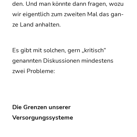
den. Und man könn­te dann fra­gen, wozu
wir eigent­lich zum zwei­ten Mal das gan­
ze Land anhalten.
Es gibt mit sol­chen, gern „kri­tisch“
genann­ten Dis­kus­sio­nen min­des­tens
zwei Probleme:
Die Gren­zen unse­rer
Versorgungssysteme