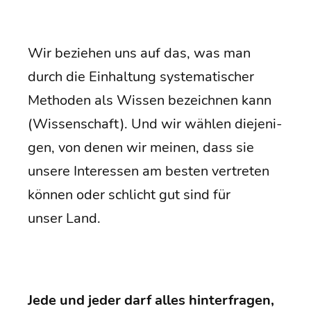
Wir bezie­hen uns auf das, was man
durch die Ein­hal­tung sys­te­ma­ti­scher
Metho­den als Wis­sen bezeich­nen kann
(Wis­sen­schaft). Und wir wäh­len die­je­ni­
gen, von denen wir mei­nen, dass sie
unse­re Inter­es­sen am bes­ten ver­tre­ten
kön­nen oder schlicht gut sind für
unser Land.
Jede und jeder darf alles hin­ter­fra­gen,