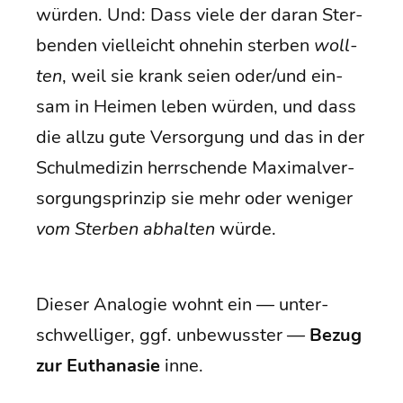
wür­den. Und: Dass vie­le der dar­an Ster­
ben­den viel­leicht ohne­hin ster­ben
woll­
ten
, weil sie krank sei­en oder/und ein­
sam in Hei­men leben wür­den, und dass
die all­zu gute Ver­sor­gung und das in der
Schul­me­di­zin herr­schen­de Maxi­mal­ver­
sor­gungs­prin­zip sie mehr oder weni­ger
vom Ster­ben abhal­ten
würde.
Die­ser Ana­lo­gie wohnt ein — unter­
schwel­li­ger, ggf. unbe­wuss­ter —
Bezug
zur Eutha­na­sie
inne.