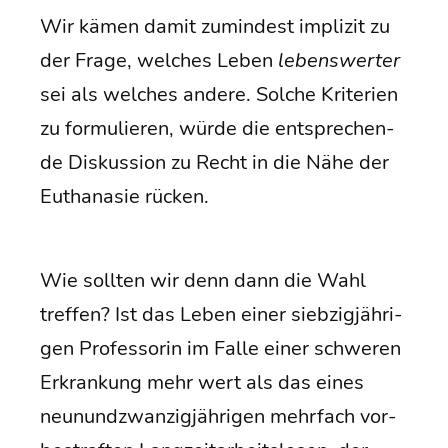
Wir kämen damit zumin­dest impli­zit zu
der Fra­ge, wel­ches Leben
lebens­wer­ter
sei als wel­ches ande­re. Sol­che Kri­te­ri­en
zu for­mu­lie­ren, wür­de die ent­spre­chen­
de Dis­kus­si­on zu Recht in die Nähe der
Eutha­na­sie rücken.
Wie soll­ten wir denn dann die Wahl
tref­fen? Ist das Leben einer sieb­zig­jäh­ri­
gen Pro­fes­so­rin im Fal­le einer schwe­ren
Erkran­kung mehr wert als das eines
neun­und­zwan­zig­jäh­ri­gen mehr­fach vor­