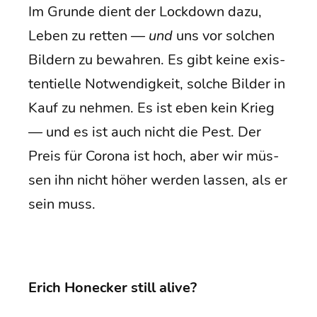
Im Grun­de dient der Lock­down dazu,
Leben zu ret­ten —
und
uns vor sol­chen
Bil­dern zu bewah­ren. Es gibt kei­ne exis­
ten­ti­el­le Not­wen­dig­keit, sol­che Bil­der in
Kauf zu neh­men. Es ist eben kein Krieg
— und es ist auch nicht die Pest. Der
Preis für Coro­na ist hoch, aber wir müs­
sen ihn nicht höher wer­den las­sen, als er
sein muss.
Erich Hon­ecker still alive?