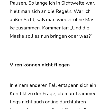
Pau­sen. So lan­ge ich in Sicht­wei­te war,
hielt man sich an die Regeln. War ich
außer Sicht, saß man wie­der ohne Mas­
ke zusam­men. Kom­men­tar: „Und die
Mas­ke soll es nun brin­gen oder was?“
Viren kön­nen nicht fliegen
In einem ande­ren Fall ent­spann sich ein
Kon­flikt zu der Fra­ge, ob man Team­mee­
tings nicht auch online durch­füh­ren