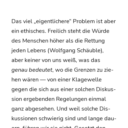
Das viel „eigent­li­che­re“ Pro­blem ist aber
ein ethi­sches. Frei­lich steht die Wür­de
des Men­schen höher als die Ret­tung
jeden Lebens (Wolf­gang Schäub­le),
aber kei­ner von uns weiß, was das
genau bedeu­tet
, wo die Gren­zen zu zie­
hen wären — von einer Kla­ge­wel­le
gegen die sich aus einer sol­chen Dis­kus­
si­on erge­ben­den Rege­lun­gen ein­mal
ganz abge­se­hen. Und weil sol­che Dis­
kus­sio­nen schwie­rig sind und lan­ge dau­