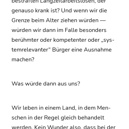
be­straf­ten Lang­zeit­ar­beits­lo­sen, der
genau­so krank ist? Und wenn wir die
Gren­ze beim Alter zie­hen wür­den —
wür­den wir dann im Fal­le beson­ders
berühm­ter oder kom­pe­ten­ter oder „sys­
tem­re­le­van­ter“ Bür­ger eine Aus­nah­me
machen?
Was wür­de dann aus uns?
Wir leben in einem Land, in dem Men­
schen in der Regel gleich behan­delt
wer­den. Kein Wun­der also, dass bei der