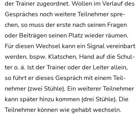
der Trai­ner zuge­ord­net. Wol­len im Ver­lauf des
Gesprä­ches noch wei­te­re Teil­neh­mer spre­
chen, so muss der ers­te nach sei­nen Fra­gen
oder Bei­trä­gen sei­nen Platz wie­der räu­men.
Für die­sen Wech­sel kann ein Signal ver­ein­bart
wer­den, bspw. Klat­schen, Hand auf die Schul­
ter o. ä. Ist der Trai­ner oder der Lei­ter allein,
so führt er die­ses Gespräch mit einem Teil­
neh­mer (zwei Stüh­le). Ein wei­te­rer Teil­neh­mer
kann spä­ter hin­zu kom­men (drei Stüh­le). Die
Teil­neh­mer kön­nen wie gehabt wechseln.