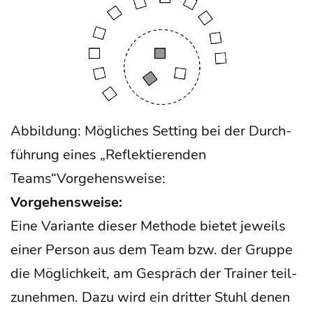
Abbil­dung: Mög­li­ches Set­ting bei der Durch­
füh­rung eines „Reflek­tie­ren­den
Teams“Vorgehensweise:
Vor­ge­hens­wei­se:
Eine Vari­an­te die­ser Metho­de bie­tet jeweils
einer Per­son aus dem Team bzw. der Grup­pe
die Mög­lich­keit, am Gespräch der Trai­ner teil­
zu­neh­men. Dazu wird ein drit­ter Stuhl denen