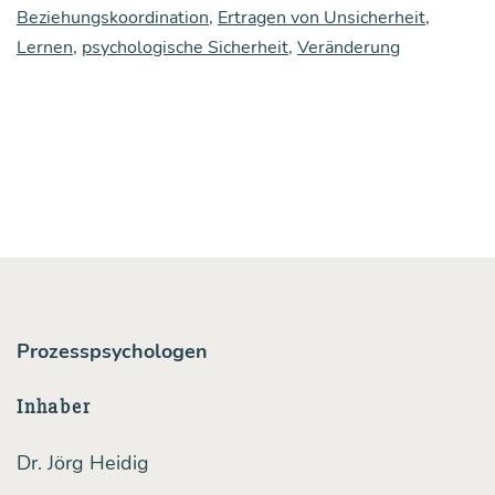
Beziehungskoordination
,
Ertragen von Unsicherheit
än­
,
Lernen
,
psychologische Sicherheit
,
Veränderung
de­
rung,
son­
dern
um
Ler­
nen:
wie
Prozesspsychologen
man
Gewohn­
Inhaber
hei­
Dr. Jörg Heidig
ten