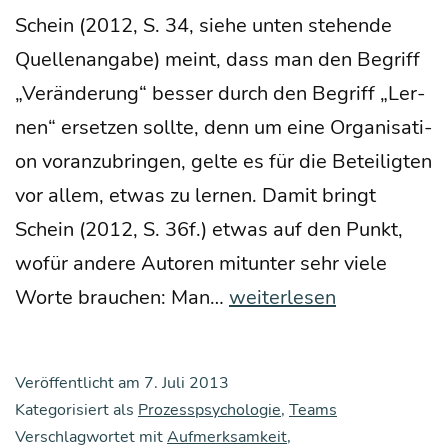
Schein (2012, S. 34, sie­he unten ste­hen­de
Quel­len­an­ga­be) meint, dass man den Begriff
„Ver­än­de­rung“ bes­ser durch den Begriff „Ler­
nen“ erset­zen soll­te, denn um eine Orga­ni­sa­ti­
on vor­an­zu­brin­gen, gel­te es für die Betei­lig­ten
vor allem, etwas zu ler­nen. Damit bringt
Schein (2012, S. 36f.) etwas auf den Punkt,
wofür ande­re Autoren mit­un­ter sehr vie­le
Es
Wor­te brau­chen: Man…
weiterlesen
geht
nicht
Veröffentlicht am
7. Juli 2013
um
Kategorisiert als
Prozesspsychologie
,
Teams
Ver­
Verschlagwortet mit
Aufmerksamkeit
,