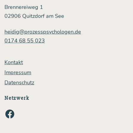
tat­
Brennereiweg 1
säch­
02906 Quitzdorf am See
lich
heidig@prozesspsychologen.de
ändern
0174 68 55 023
kann
Kontakt
Impressum
Datenschutz
Netzwerk
Facebook