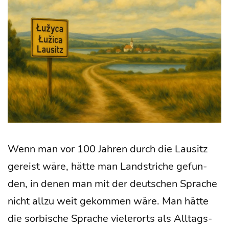
Wenn man vor 100 Jah­ren durch die Lau­sitz
gereist wäre, hät­te man Land­stri­che gefun­
den, in denen man mit der deut­schen Spra­che
nicht all­zu weit gekom­men wäre. Man hät­te
die sor­bi­sche Spra­che vie­ler­orts als All­tags­