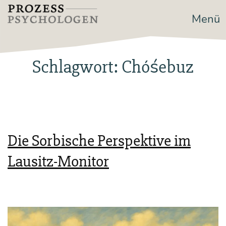
Zum
Menü
Prozesspsychologen
Inhalt
springen
Schlagwort:
Chóśebuz
Die Sorbische Perspektive im
Lausitz-Monitor