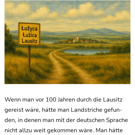
Wenn man vor 100 Jah­ren durch die Lau­sitz
gereist wäre, hät­te man Land­stri­che gefun­
den, in denen man mit der deut­schen Spra­che
nicht all­zu weit gekom­men wäre. Man hät­te