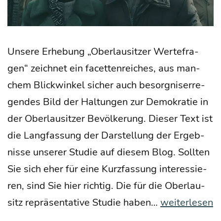
Unse­re Erhe­bung „Ober­lau­sit­zer Wer­te­fra­
gen“ zeich­net ein facet­ten­rei­ches, aus man­
chem Blick­win­kel sicher auch besorg­nis­er­re­
gen­des Bild der Hal­tun­gen zur Demo­kra­tie in
der Ober­lau­sit­zer Bevöl­ke­rung. Die­ser Text ist
die Lang­fas­sung der Dar­stel­lung der Ergeb­
nis­se unse­rer Stu­die auf die­sem Blog. Soll­ten
Sie sich eher für eine Kurz­fas­sung inter­es­sie­
ren, sind Sie hier rich­tig. Die für die Ober­lau­
Ober­
sitz reprä­sen­ta­ti­ve Stu­die haben…
weiterlesen
lau­