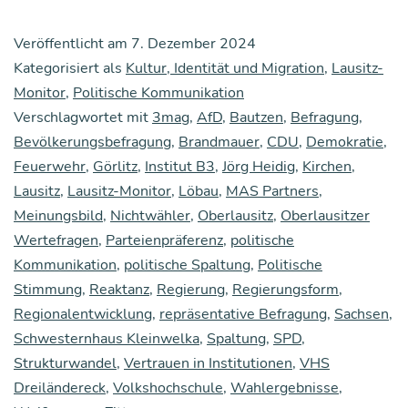
sit­
Veröffentlicht am
7. Dezember 2024
zer
Kategorisiert als
Kultur, Identität und Migration
,
Lausitz-
Wer­
Monitor
,
Politische Kommunikation
Verschlagwortet mit
3mag
,
AfD
,
Bautzen
,
Befragung
te­
,
Bevölkerungsbefragung
,
Brandmauer
,
CDU
,
Demokratie
,
fra­
Feuerwehr
,
Görlitz
,
Institut B3
,
Jörg Heidig
,
Kirchen
,
gen
Lausitz
,
Lausitz-Monitor
,
Löbau
,
MAS Partners
,
(Lang­
Meinungsbild
,
Nichtwähler
,
Oberlausitz
,
Oberlausitzer
Wertefragen
,
Parteienpräferenz
,
politische
fas­
Kommunikation
,
politische Spaltung
,
Politische
sung):
Stimmung
,
Reaktanz
,
Regierung
,
Regierungsform
,
Das
Regionalentwicklung
,
repräsentative Befragung
,
Sachsen
,
Dilem­
Schwesternhaus Kleinwelka
,
Spaltung
,
SPD
,
Strukturwandel
,
Vertrauen in Institutionen
,
VHS
ma
Dreiländereck
,
Volkshochschule
,
Wahlergebnisse
,
zwi­