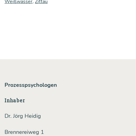
Weißwasser
,
Zittau
schen
Demo­
kra­
tie
und
Skep­
sis
Prozesspsychologen
Inhaber
Dr. Jörg Heidig
Brennereiweg 1