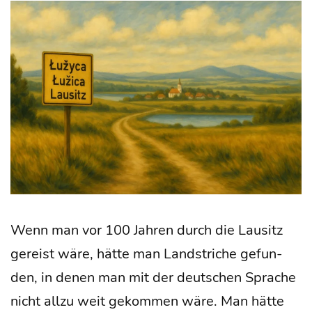
Wenn man vor 100 Jah­ren durch die Lau­sitz
gereist wäre, hät­te man Land­stri­che gefun­
den, in denen man mit der deut­schen Spra­che
nicht all­zu weit gekom­men wäre. Man hät­te