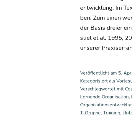
ent­wick­lung. Im Tex
ben. Zum einen wer­d
der Basis drei­er ein
stiel et al. 1995, 20
unse­rer Pra­xis­er­fa
Veröffentlicht am
5. Apr
Kategorisiert als
Vorles
Verschlagwortet mit
Co
Lernende Organisation
,
Organisationsentwicklu
T-Gruppe
,
Training
,
Unt