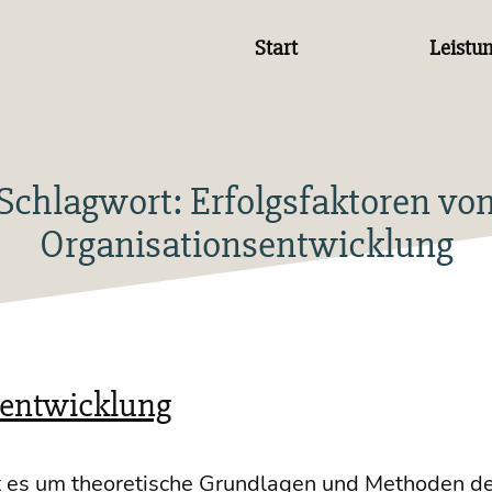
Start
Leistu
Schlagwort:
Erfolgsfaktoren vo
Organisationsentwicklung
sentwicklung
 es um theo­re­ti­sche Grund­la­gen und Metho­den der 