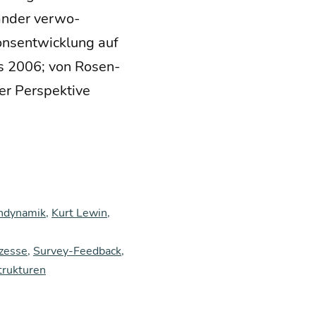
an­der ver­wo­
ns­ent­wick­lung auf
Kals 2006; von Rosen­
r Per­spek­ti­ve
ndynamik
,
Kurt Lewin
,
zesse
,
Survey-Feedback
,
rukturen