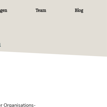
ngen
Team
Blog
n
Orga­ni­sa­ti­ons­