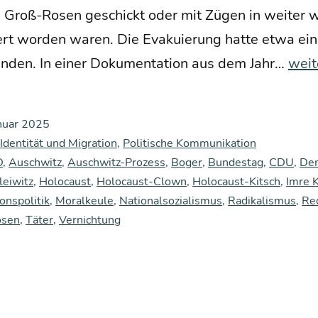
 Groß-Rosen geschickt oder mit Zügen in wei­ter we
ert wor­den waren. Die Eva­ku­ie­rung hat­te etwa e
Ein
fun­den. In einer Doku­men­ta­ti­on aus dem Jahr…
weit
deut
sche
nuar 2025
Dile
 Identität und Migration
,
Politische Kommunikation
ma
D
,
Auschwitz
,
Auschwitz-Prozess
,
Boger
,
Bundestag
,
CDU
,
Dem
leiwitz
,
Holocaust
,
Holocaust-Clown
,
Holocaust-Kitsch
,
Imre 
onspolitik
,
Moralkeule
,
Nationalsozialismus
,
Radikalismus
,
Re
osen
,
Täter
,
Vernichtung