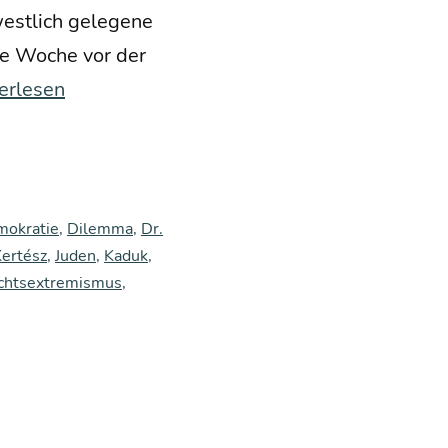
st­lich gele­ge­ne
ine Woche vor der
erlesen
­
s
m­
okratie
,
Dilemma
,
Dr.
Kertész
,
Juden
,
Kaduk
,
chtsextremismus
,