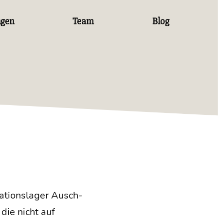
ngen
Team
Blog
­ti­ons­la­ger Ausch­
 die nicht auf