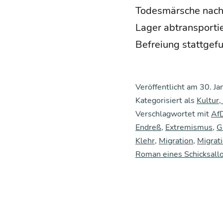
Todes­mär­sche nach
Lager abtrans­por­ti
Befrei­ung statt­ge­
Veröffentlicht am
30. Ja
Kategorisiert als
Kultur,
Verschlagwortet mit
Af
Endreß
,
Extremismus
,
G
Klehr
,
Migration
,
Migrati
Roman eines Schicksall