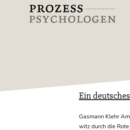
Zum
Inhalt
springen
Prozesspsychologen
Ein deutsche
Gas­mann Klehr Am 27
witz durch die Rote 