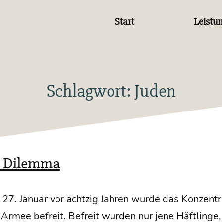
Start
Leistu
Schlagwort:
Juden
s Dilemma
. Janu­ar vor acht­zig Jah­ren wur­de das Kon­zen­tra
Armee befreit. Befreit wur­den nur jene Häft­lin­ge,