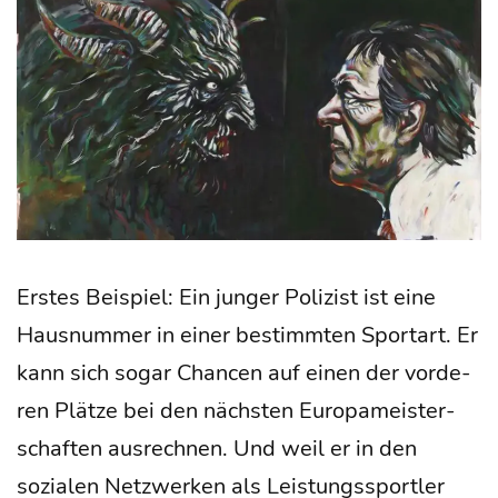
Ers­tes Bei­spiel: Ein jun­ger Poli­zist ist eine
Haus­num­mer in einer bestimm­ten Sport­art. Er
kann sich sogar Chan­cen auf einen der vor­de­
ren Plät­ze bei den nächs­ten Euro­pa­meis­ter­
schaf­ten aus­rech­nen. Und weil er in den
sozia­len Netz­wer­ken als Leis­tungs­sport­ler