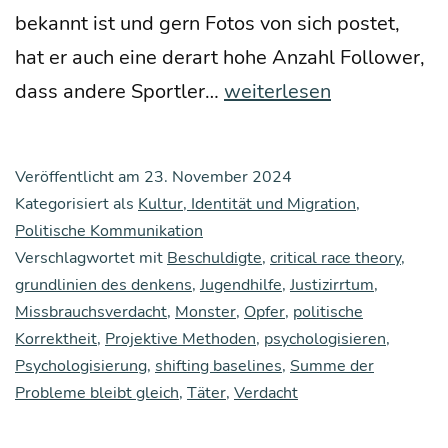
bekannt ist und gern Fotos von sich pos­tet,
hat er auch eine der­art hohe Anzahl Fol­lower,
Neue
dass ande­re Sport­ler…
weiterlesen
Mons­
ter
Veröffentlicht am
23. November 2024
Kategorisiert als
Kultur, Identität und Migration
,
Politische Kommunikation
Verschlagwortet mit
Beschuldigte
,
critical race theory
,
grundlinien des denkens
,
Jugendhilfe
,
Justizirrtum
,
Missbrauchsverdacht
,
Monster
,
Opfer
,
politische
Korrektheit
,
Projektive Methoden
,
psychologisieren
,
Psychologisierung
,
shifting baselines
,
Summe der
Probleme bleibt gleich
,
Täter
,
Verdacht