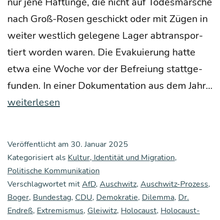
nur jene Häft­lin­ge, die nicht auf Todes­mär­sche
nach Groß-Rosen geschickt oder mit Zügen in
wei­ter west­lich gele­ge­ne Lager abtrans­por­
tiert wor­den waren. Die Eva­ku­ie­rung hat­te
etwa eine Woche vor der Befrei­ung statt­ge­
fun­den. In einer Doku­men­ta­ti­on aus dem Jahr…
Ein
weiterlesen
deut­
sches
Veröffentlicht am
30. Januar 2025
Dilem­
Kategorisiert als
Kultur, Identität und Migration
,
ma
Politische Kommunikation
Verschlagwortet mit
AfD
,
Auschwitz
,
Auschwitz-Prozess
,
Boger
,
Bundestag
,
CDU
,
Demokratie
,
Dilemma
,
Dr.
Endreß
,
Extremismus
,
Gleiwitz
,
Holocaust
,
Holocaust-