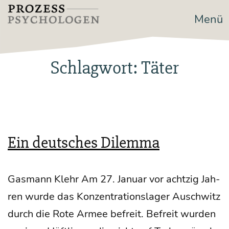
Zum
Menü
Prozesspsychologen
Inhalt
springen
Schlagwort:
Täter
Ein deutsches Dilemma
Gas­mann Klehr Am 27. Janu­ar vor acht­zig Jah­
ren wur­de das Kon­zen­tra­ti­ons­la­ger Ausch­witz
durch die Rote Armee befreit. Befreit wur­den