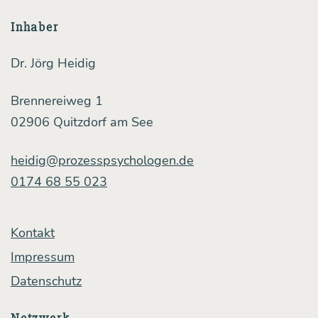
ler­
nen
Inhaber
kön­
Dr. Jörg Heidig
nen
Brennereiweg 1
02906 Quitzdorf am See
heidig@prozesspsychologen.de
0174 68 55 023
Kontakt
Impressum
Datenschutz