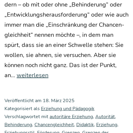
dern – ob mit oder ohne „Behin­de­rung“ oder
„Ent­wick­lungs­her­aus­for­de­rung“ oder wie auch
immer man die „Ein­schrän­kung der Chan­cen­
gleich­heit“ nen­nen möch­te –, in dem man
spürt, dass sie an einer Schwel­le ste­hen: Sie
wol­len, sie ahnen, sie ver­su­chen. Aber sie
kön­nen noch nicht ganz. Das ist der Punkt,
Die
an…
weiterlesen
Zone
der
Veröffentlicht am
18. März 2025
nächs­
Kategorisiert als
Erziehung und Pädagogik
ten
Verschlagwortet mit
autoritäre Erziehung
,
Autorität
,
Behinderung
Ent­
,
Chancengleichheit
,
Didaktik
,
Erziehung
,
Erziehungsstil
,
Förderung
,
Grenzen
,
Grenzen der