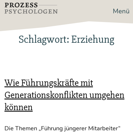
Zum
Menü
Prozesspsychologen
Inhalt
springen
Schlagwort:
Erziehung
Wie Führungskräfte mit
Generationskonflikten umgehen
können
Die The­men „Füh­rung jün­ge­rer Mit­ar­bei­ter“