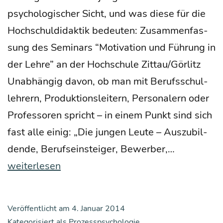
psy­cho­lo­gi­scher Sicht, und was die­se für die
Hoch­schul­di­dak­tik bedeu­ten: Zusam­men­fas­
sung des Semi­nars “Moti­va­ti­on und Füh­rung in
der Leh­re” an der Hoch­schu­le Zittau/Görlitz
Unab­hän­gig davon, ob man mit Berufs­schul­
leh­rern, Pro­duk­ti­ons­lei­tern, Per­so­na­lern oder
Pro­fes­so­ren spricht – in einem Punkt sind sich
fast alle einig: „Die jun­gen Leu­te – Aus­zu­bil­
Was
den­de, Berufs­ein­stei­ger, Bewer­ber,…
ist
weiterlesen
mit
den
Veröffentlicht am
4. Januar 2014
jun­
Kategorisiert als
Prozesspsychologie