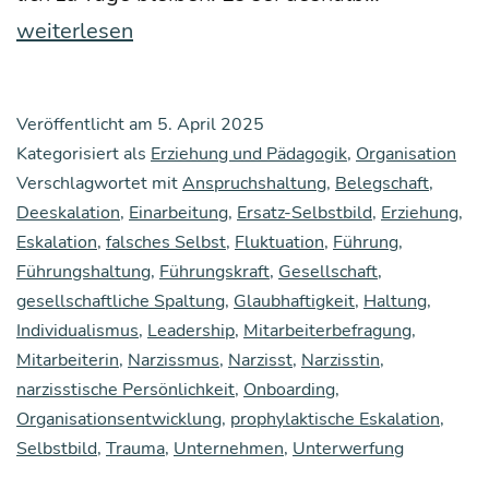
der
weiterlesen
Hams­
ter
Veröffentlicht am
5. April 2025
Geburts­
Kategorisiert als
Erziehung und Pädagogik
,
Organisation
tag
Verschlagwortet mit
Anspruchshaltung
,
Belegschaft
,
Deeskalation
,
Einarbeitung
,
Ersatz-Selbstbild
,
hat:
Erziehung
,
Eskalation
,
falsches Selbst
,
Fluktuation
,
Führung
,
Nar­
Führungshaltung
,
Führungskraft
,
Gesellschaft
,
ziss­
gesellschaftliche Spaltung
,
Glaubhaftigkeit
,
Haltung
,
tisch
Individualismus
,
Leadership
,
Mitarbeiterbefragung
,
Mitarbeiterin
,
Narzissmus
,
Narzisst
,
Narzisstin
,
moti­
narzisstische Persönlichkeit
,
Onboarding
,
vier­
Organisationsentwicklung
,
prophylaktische Eskalation
,
ter
Selbstbild
,
Trauma
,
Unternehmen
,
Unterwerfung
Anspruchs