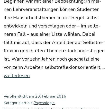
Ent­
Begin­nen wir mit einer Beob­ach­tung: In mei­
ste­
nen Lehr­ver­an­stal­tun­gen kön­nen Stu­den­ten
hung
ihre Haus­ar­beits­the­men in der Regel selbst
von
ent­wi­ckeln und vor­schla­gen oder – im sel­te­
Stö­
ne­ren Fall – aus einer Lis­te wäh­len. Dabei
rungs­
fällt mir auf, dass der Anteil der auf Selbst­re­
bil­
fle­xi­on gerich­te­ten The­men stark ange­stie­gen
dern
ist. War vor zehn Jah­ren noch geschätzt eine
bei
von zehn Arbei­ten selbst­re­fle­xi­ons­ori­en­tiert,…
Kin­
Eins
weiterlesen
dern
der
gro­
Veröffentlicht am
20. Februar 2016
ßen
Kategorisiert als
Psychologie
Miss­