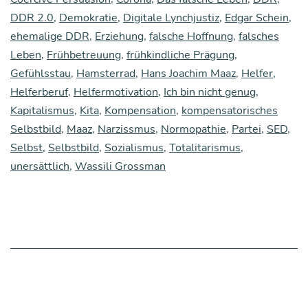
DDR 2.0
,
Demokratie
,
Digitale Lynchjustiz
,
Edgar Schein
,
ehemalige DDR
,
Erziehung
,
falsche Hoffnung
,
falsches
Leben
,
Frühbetreuung
,
frühkindliche Prägung
,
Gefühlsstau
,
Hamsterrad
,
Hans Joachim Maaz
,
Helfer
,
Helferberuf
,
Helfermotivation
,
Ich bin nicht genug
,
Kapitalismus
,
Kita
,
Kompensation
,
kompensatorisches
Selbstbild
,
Maaz
,
Narzissmus
,
Normopathie
,
Partei
,
SED
,
Selbst
,
Selbstbild
,
Sozialismus
,
Totalitarismus
,
unersättlich
,
Wassili Grossman