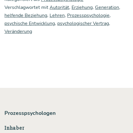
gen
Verschlagwortet mit
Autorität
,
Erziehung
,
Generation
,
helfende Beziehung
,
Lehren
,
Prozesspsychologie
Leu­
,
psychische Entwicklung
,
psychologischer Vertrag
,
ten
Veränderung
pas­
siert?
Prozesspsychologen
Inhaber