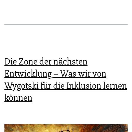
ra­
di­
ka­
lis­
mus
als
Die Zone der nächsten
wach­
Entwicklung – Was wir von
sen­
Wygotski für die Inklusion lernen
de
können
Her­
aus­
for­
de­