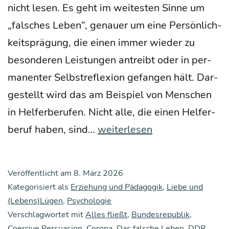
nicht lesen. Es geht im wei­tes­ten Sin­ne um
„fal­sches Leben“, genau­er um eine Per­sön­lich­
keits­prä­gung, die einen immer wie­der zu
beson­de­ren Leis­tun­gen antreibt oder in per­
ma­nen­ter Selbst­re­fle­xi­on gefan­gen hält. Dar­
ge­stellt wird das am Bei­spiel von Men­schen
in Hel­fer­be­ru­fen. Nicht alle, die einen Hel­fer­
Das
be­ruf haben, sind…
weiterlesen
uner­
sätt­
Veröffentlicht am
8. März 2026
li­
Kategorisiert als
Erziehung und Pädagogik
,
Liebe und
che
(Lebens)Lügen
,
Psychologie
Verschlagwortet mit
Alles fließt
Selbst
,
Bundesrepublik
,
Coercive Persuasion
,
Corona
,
Das falsche Leben
,
DDR
,