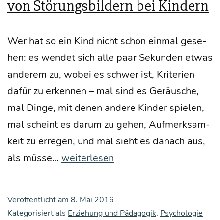
kön­
von Störungsbildern bei Kindern
nen
Wer hat so ein Kind nicht schon ein­mal gese­
hen: es wen­det sich alle paar Sekun­den etwas
ande­rem zu, wobei es schwer ist, Kri­te­ri­en
dafür zu erken­nen – mal sind es Geräu­sche,
mal Din­ge, mit denen ande­re Kin­der spie­len,
mal scheint es dar­um zu gehen, Auf­merk­sam­
keit zu erre­gen, und mal sieht es danach aus,
Über
als müs­se…
weiterlesen
den
Zusam­
Veröffentlicht am
8. Mai 2016
men­
Kategorisiert als
Erziehung und Pädagogik
,
Psychologie