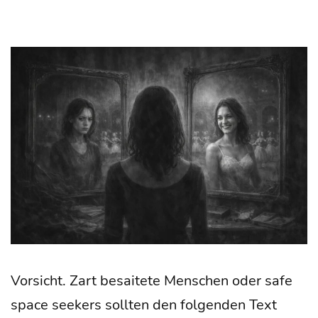
Vor­sicht. Zart besai­te­te Men­schen oder safe
space see­kers soll­ten den fol­gen­den Text