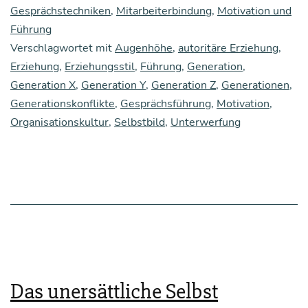
te
Gesprächstechniken
,
Mitarbeiterbindung
,
Motivation und
Führung
mit
Verschlagwortet mit
Augenhöhe
,
autoritäre Erziehung
,
Gene­
Erziehung
,
Erziehungsstil
,
Führung
,
Generation
,
ra­
Generation X
,
Generation Y
,
Generation Z
,
Generationen
,
ti­
Generationskonflikte
,
Gesprächsführung
,
Motivation
,
Organisationskultur
,
Selbstbild
,
Unterwerfung
ons­
kon­
flik­
ten
umge­
hen
kön­
Das unersättliche Selbst
nen