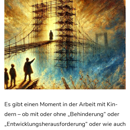
rung
für
Füh­
rungs­
kräf­
te
Es gibt einen Moment in der Arbeit mit Kin­
dern – ob mit oder ohne „Behin­de­rung“ oder
„Ent­wick­lungs­her­aus­for­de­rung“ oder wie auch