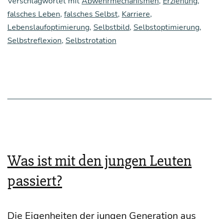
Verschlagwortet mit
Abwehrmechanismen
,
Erziehung
,
ver­
falsches Leben
,
falsches Selbst
,
Karriere
,
Lebenslaufoptimierung
,
Selbstbild
,
Selbstoptimierung
,
ständ­
Selbstreflexion
,
Selbstrotation
nis­
se
unse­
rer
Zeit
Was ist mit den jungen Leuten
passiert?
Die Eigen­hei­ten der jun­gen Gene­ra­ti­on aus