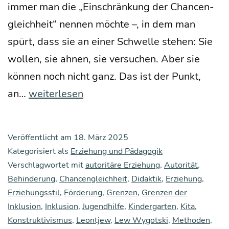
immer man die „Ein­schrän­kung der Chan­cen­
gleich­heit“ nen­nen möch­te –, in dem man
spürt, dass sie an einer Schwel­le ste­hen: Sie
wol­len, sie ahnen, sie ver­su­chen. Aber sie
kön­nen noch nicht ganz. Das ist der Punkt,
Die
an…
weiterlesen
Zone
der
Veröffentlicht am
18. März 2025
nächs­
Kategorisiert als
Erziehung und Pädagogik
ten
Verschlagwortet mit
autoritäre Erziehung
,
Autorität
,
Behinderung
Ent­
,
Chancengleichheit
,
Didaktik
,
Erziehung
,
Erziehungsstil
,
Förderung
,
Grenzen
,
Grenzen der
wick­
Inklusion
,
Inklusion
,
Jugendhilfe
,
Kindergarten
,
Kita
,
lung
Konstruktivismus
,
Leontjew
,
Lew Wygotski
,
Methoden
,