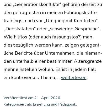
und „Gene­ra­ti­ons­kon­flik­te“ gehö­ren der­zeit zu
den gefrag­tes­ten in mei­nen Füh­rungs­kräf­te­
trai­nings, noch vor „Umgang mit Kon­flik­ten“,
„Dees­ka­la­ti­on“ oder „schwie­ri­ge Gesprä­che“.
Wie hilf­los (oder auch fas­sungs­los?) man
dies­be­züg­lich wer­den kann, zei­gen gele­gent­
li­che Berich­te über Unter­neh­men, die nie­man­
den unter­halb einer bestimm­ten Alters­gren­ze
mehr ein­stel­len wol­len. Es ist in jedem Fall
Wie
ein kon­tro­ver­ses The­ma,…
weiterlesen
Füh­
rungs­
Veröffentlicht am
21. April 2026
kräf­
Kategorisiert als
Erziehung und Pädagogik
,