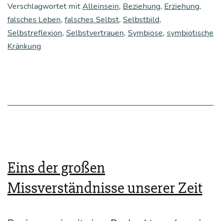
hang
Verschlagwortet mit
Alleinsein
,
Beziehung
,
Erziehung
,
falsches Leben
,
zwi­
falsches Selbst
,
Selbstbild
,
Selbstreflexion
,
Selbstvertrauen
,
Symbiose
,
symbiotische
schen
Kränkung
der
Art
und
Wei­
se
der
Erzie­
Eins der großen
hung
Missverständnisse unserer Zeit
und
der