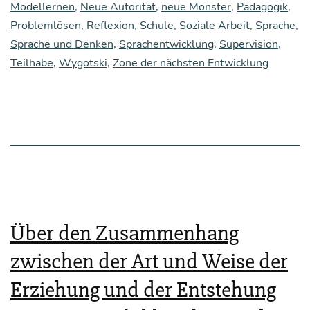
–
Modellernen
,
Neue Autorität
,
neue Monster
,
Pädagogik
,
Problemlösen
,
Reflexion
,
Schule
,
Soziale Arbeit
,
Sprache
,
Was
Sprache und Denken
,
Sprachentwicklung
,
Supervision
,
wir
Teilhabe
,
Wygotski
,
Zone der nächsten Entwicklung
von
Wygot­
ski
für
die
Inklu­
si­
Über den Zusammenhang
on
zwischen der Art und Weise der
ler­
Erziehung und der Entstehung
nen