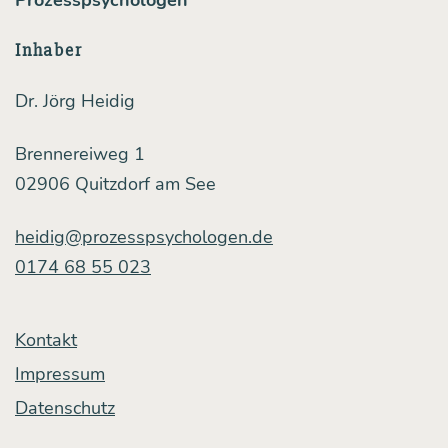
rien
nicht
Inhaber
über­
Dr. Jörg Heidig
all
funk­
Brennereiweg 1
tio­
02906 Quitzdorf am See
nie­
heidig@prozesspsychologen.de
ren
0174 68 55 023
Kontakt
Impressum
Datenschutz