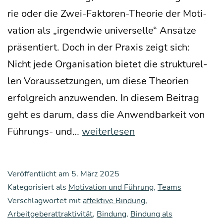
rie oder die Zwei-Fak­­to­­ren-Theo­rie der Moti­
va­ti­on als „irgend­wie uni­ver­sel­le“ Ansät­ze
prä­sen­tiert. Doch in der Pra­xis zeigt sich:
Nicht jede Orga­ni­sa­ti­on bie­tet die struk­tu­rel­
len Vor­aus­set­zun­gen, um die­se Theo­rien
erfolg­reich anzu­wen­den. In die­sem Bei­trag
geht es dar­um, dass die Anwend­bar­keit von
Zwei
Füh­rungs- und…
weiterlesen
Wel­
ten
Veröffentlicht am
5. März 2025
der
Kategorisiert als
Motivation und Führung
,
Teams
Arbeit
Verschlagwortet mit
affektive Bindung
,
Arbeitgeberattraktivität
–
,
Bindung
,
Bindung als