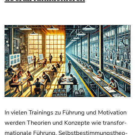
In vie­len Trai­nings zu Füh­rung und Moti­va­ti­on
wer­den Theo­rien und Kon­zep­te wie trans­for­
ma­tio­na­le Füh­rung, Selbst­be­stim­mungs­theo­