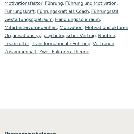
Motivationsfaktor
,
Führung
,
Führung und Motivation
,
War­
Führungskraft
,
Führungskraft als Coach
,
Führungsstil
,
um
Gestaltungsspielraum
,
Handlungsspielraum
,
popu­
Mitarbeiterzufriedenheit
,
Motivation
,
Motivationsfaktoren
,
Organisationstyp
,
psychologischer Vertrag
,
Routine
,
lä­
Teamkultur
,
Transformationale Führung
,
Vertrauen
,
re
Zusammenhalt
,
Zwei-Faktoren-Theorie
Füh­
rungs-
und
Moti­
va­
ti­
ons­
theo­
Prozesspsychologen