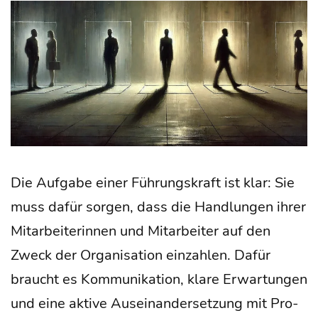
Die Auf­ga­be einer Füh­rungs­kraft ist klar: Sie
muss dafür sor­gen, dass die Hand­lun­gen ihrer
Mit­ar­bei­te­rin­nen und Mit­ar­bei­ter auf den
Zweck der Orga­ni­sa­ti­on ein­zah­len. Dafür
braucht es Kom­mu­ni­ka­ti­on, kla­re Erwar­tun­gen
und eine akti­ve Aus­ein­an­der­set­zung mit Pro­