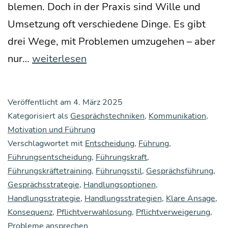
ble­men. Doch in der Pra­xis sind Wil­le und
Umset­zung oft ver­schie­de­ne Din­ge. Es gibt
drei Wege, mit Pro­ble­men umzu­ge­hen – aber
Füh­
nur…
weiterlesen
rung
bedeu­
Veröffentlicht am
4. März 2025
tet,
Kategorisiert als
Gesprächstechniken
,
Kommunikation
,
die
Motivation und Führung
Verschlagwortet mit
Lage
Entscheidung
,
Führung
,
Führungsentscheidung
,
Führungskraft
,
in
Führungskräftetraining
,
Führungsstil
,
Gesprächsführung
,
Bewe­
Gesprächsstrategie
,
Handlungsoptionen
,
gung
Handlungsstrategie
,
Handlungsstrategien
,
Klare Ansage
,
Konsequenz
,
Pflichtverwahlosung
,
Pflichtverweigerung
,
zu
Probleme ansprechen