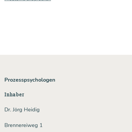
brin­
gen
Prozesspsychologen
Inhaber
Dr. Jörg Heidig
Brennereiweg 1