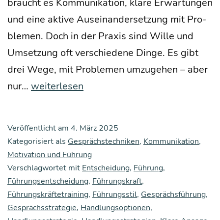
braucht es Kom­mu­ni­ka­ti­on, kla­re Erwar­tun­gen
und eine akti­ve Aus­ein­an­der­set­zung mit Pro­
ble­men. Doch in der Pra­xis sind Wil­le und
Umset­zung oft ver­schie­de­ne Din­ge. Es gibt
drei Wege, mit Pro­ble­men umzu­ge­hen – aber
Füh­
nur…
weiterlesen
rung
bedeu­
Veröffentlicht am
4. März 2025
tet,
Kategorisiert als
Gesprächstechniken
,
Kommunikation
,
die
Motivation und Führung
Verschlagwortet mit
Lage
Entscheidung
,
Führung
,
Führungsentscheidung
,
Führungskraft
,
in
Führungskräftetraining
,
Führungsstil
,
Gesprächsführung
,
Bewe­
Gesprächsstrategie
,
Handlungsoptionen
,
gung