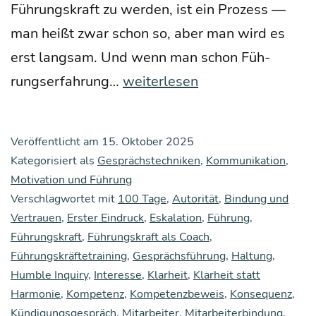
Füh­rungs­kraft zu wer­den, ist ein Pro­zess —
man heißt zwar schon so, aber man wird es
erst lang­sam. Und wenn man schon Füh­
Die
rungs­er­fah­rung…
weiterlesen
ers­
ten
Veröffentlicht am
15. Oktober 2025
100
Kategorisiert als
Gesprächstechniken
,
Kommunikation
,
Tage
Motivation und Führung
Verschlagwortet mit
100 Tage
als
,
Autorität
,
Bindung und
Vertrauen
,
Erster Eindruck
,
Eskalation
,
Führung
,
Füh­
Führungskraft
,
Führungskraft als Coach
,
rungs­
Führungskräftetraining
,
Gesprächsführung
,
Haltung
,
kraft
Humble Inquiry
,
Interesse
,
Klarheit
,
Klarheit statt
Harmonie
,
Kompetenz
,
Kompetenzbeweis
,
Konsequenz
,
Kündigungsgespräch
,
Mitarbeiter
,
Mitarbeiterbindung
,