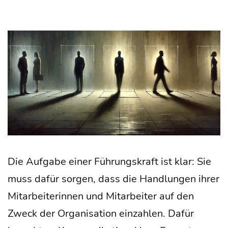
Die Auf­ga­be einer Füh­rungs­kraft ist klar: Sie
muss dafür sor­gen, dass die Hand­lun­gen ihrer
Mit­ar­bei­te­rin­nen und Mit­ar­bei­ter auf den
Zweck der Orga­ni­sa­ti­on ein­zah­len. Dafür