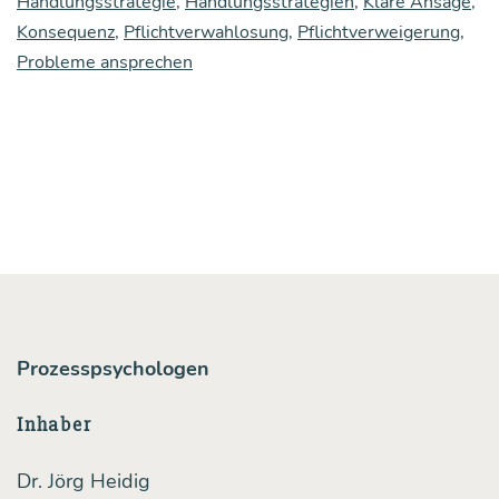
Handlungsstrategie
,
Handlungsstrategien
,
Klare Ansage
,
Konsequenz
,
Pflichtverwahlosung
,
Pflichtverweigerung
,
zu
Probleme ansprechen
brin­
gen
Prozesspsychologen
Inhaber
Dr. Jörg Heidig