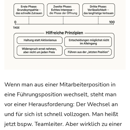
Wenn man aus einer Mit­ar­bei­ter­po­si­ti­on in
eine Füh­rungs­po­si­ti­on wech­selt, steht man
vor einer Her­aus­for­de­rung: Der Wech­sel an
und für sich ist schnell voll­zo­gen. Man heißt
jetzt bspw. Team­lei­ter. Aber wirk­lich zu einer