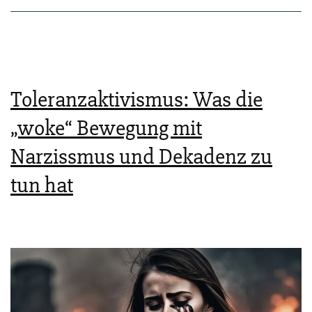
oder
gar
nicht
erst
Toleranzaktivismus: Was die
hin­
„woke“ Bewegung mit
zu­
Narzissmus und Dekadenz zu
ge­
hen
tun hat