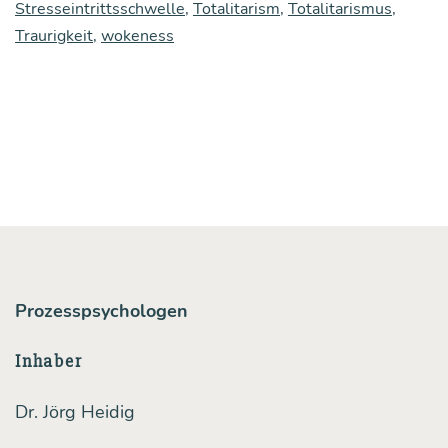
Stresseintrittsschwelle
,
Totalitarism
,
Totalitarismus
,
mit
Traurigkeit
,
wokeness
Nar­
ziss­
mus
und
Deka­
denz
zu
tun hat
Prozesspsychologen
Inhaber
Dr. Jörg Heidig