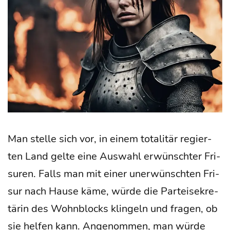
Man stel­le sich vor, in einem tota­li­tär regier­
ten Land gel­te eine Aus­wahl erwünsch­ter Fri­
su­ren. Falls man mit einer uner­wünsch­ten Fri­
sur nach Hau­se käme, wür­de die Par­tei­se­kre­
tä­rin des Wohn­blocks klin­geln und fra­gen, ob
sie hel­fen kann. Ange­nom­men, man wür­de