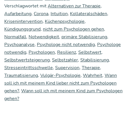
Verschlagwortet mit
Alternativen zur Therapie
bes­
,
Aufarbeitung
,
Corona
,
Intuition
,
Kollateralschäden
,
ser
Krisenintervention
,
Küchenpsychologie
,
ist,
Kündigungsgrund
,
nicht zum Psychologen gehen
,
den
Normalfall
,
Notwendigkeit
,
primäre Stabilisierung
,
Psychoanalyse
,
Psychologe nicht notwendig
,
Psychologe
Psy­
notwendig
,
Psychologen
,
Resilienz
,
Selbstwert
,
cho­
Selbstwertsteigerung
,
Selbstzahler
,
Stabilisierung
,
lo­
Stresseintrittsschwelle
,
Supervision
,
Therapie
,
gen
Traumatisierung
,
Vulgär-Psychologie
,
Wahrheit
,
Wann
soll ich mit meinem Kind lieber nicht zum Psychologen
selbst
gehen?
,
Wann soll ich mit meinem Kind zum Psychologen
zu
gehen?
bezah­
len
—