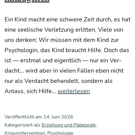
Ein Kind macht eine schwe­re Zeit durch, es hat
eine see­li­sche Ver­let­zung erlit­ten. Vie­le von
uns den­ken: Wir müs­sen mit dem Kind zur
Psy­cho­lo­gin, das Kind braucht Hil­fe. Doch das
ist — erst­mal und eigent­lich — nur ein Ver­
dacht… wird aber in vie­len Fäl­len eben nicht
nur als Ver­dacht behan­delt, son­dern als
War­
Anlass, sich Hil­fe…
weiterlesen
um
es
Veröffentlicht am
14. Juni 2026
manch­
Kategorisiert als
Erziehung und Pädagogik
,
mal
Krisenintervention
,
Psychologie