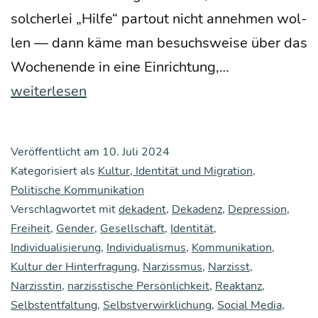
sol­cher­lei „Hil­fe“ par­tout nicht anneh­men wol­
len — dann käme man besuchs­wei­se über das
Tole­
Wochen­en­de in eine Ein­rich­tung,…
ranz­
weiterlesen
ak­
ti­
Veröffentlicht am
10. Juli 2024
vis­
Kategorisiert als
Kultur, Identität und Migration
,
mus:
Politische Kommunikation
Verschlagwortet mit
dekadent
,
Dekadenz
,
Depression
Was
,
Freiheit
,
Gender
,
Gesellschaft
,
Identität
,
die
Individualisierung
,
Individualismus
,
Kommunikation
,
„woke“
Kultur der Hinterfragung
,
Narzissmus
,
Narzisst
,
Bewe­
Narzisstin
,
narzisstische Persönlichkeit
,
Reaktanz
,
Selbstentfaltung
,
Selbstverwirklichung
,
Social Media
,
gung