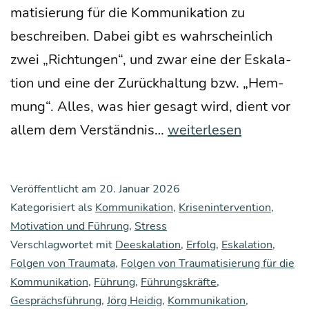
ma­ti­sie­rung für die Kom­mu­ni­ka­ti­on zu
beschrei­ben. Dabei gibt es wahr­schein­lich
zwei „Rich­tun­gen“, und zwar eine der Eska­la­
ti­on und eine der Zurück­hal­tung bzw. „Hem­
mung“. Alles, was hier gesagt wird, dient vor
Über
allem dem Ver­ständ­nis…
weiterlesen
die
Fol­
Veröffentlicht am
20. Januar 2026
gen
Kategorisiert als
Kommunikation
,
Krisenintervention
,
von
Motivation und Führung
,
Stress
Verschlagwortet mit
Deeskalation
Trau­
,
Erfolg
,
Eskalation
,
Folgen von Traumata
,
Folgen von Traumatisierung für die
ma­
Kommunikation
,
Führung
,
Führungskräfte
,
ta
Gesprächsführung
,
Jörg Heidig
,
Kommunikation
,