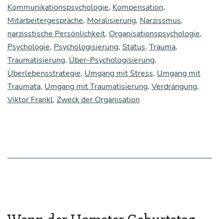
für
Kommunikationspsychologie
,
Kompensation
,
Mitarbeitergespräche
,
Moralisierung
,
Narzissmus
,
die
narzisstische Persönlichkeit
,
Organisationspsychologie
,
Kom­
Psychologie
,
Psychologisierung
,
Status
,
Trauma
,
mu­
Traumatisierung
,
Über-Psychologisierung
,
ni­
Überlebensstrategie
,
Umgang mit Stress
,
Umgang mit
Traumata
,
Umgang mit Traumatisierung
,
Verdrängung
,
ka­
Viktor Frankl
,
Zweck der Organisation
ti­
on