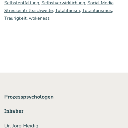
Selbstentfaltung
,
Selbstverwirklichung
,
Social Media
,
gung
Stresseintrittsschwelle
,
Totalitarism
,
Totalitarismus
,
mit
Traurigkeit
,
wokeness
Nar­
ziss­
mus
und
Deka­
denz
zu
tun hat
Prozesspsychologen
Inhaber
Dr. Jörg Heidig