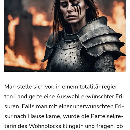
für
Füh­
rungs­
kräf­
te
Man stel­le sich vor, in einem tota­li­tär regier­
ten Land gel­te eine Aus­wahl erwünsch­ter Fri­
su­ren. Falls man mit einer uner­wünsch­ten Fri­
sur nach Hau­se käme, wür­de die Par­tei­se­kre­
tä­rin des Wohn­blocks klin­geln und fra­gen, ob