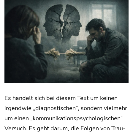
Es han­delt sich bei die­sem Text um kei­nen
irgend­wie „dia­gnos­ti­schen“, son­dern viel­mehr
um einen „kom­mu­ni­ka­ti­ons­psy­cho­lo­gi­schen“
Ver­such. Es geht dar­um, die Fol­gen von Trau­