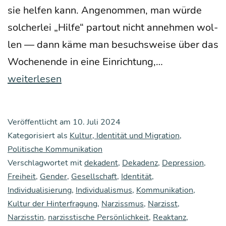
sie hel­fen kann. Ange­nom­men, man wür­de
sol­cher­lei „Hil­fe“ par­tout nicht anneh­men wol­
len — dann käme man besuchs­wei­se über das
Tole­
Wochen­en­de in eine Ein­rich­tung,…
ranz­
weiterlesen
ak­
ti­
Veröffentlicht am
10. Juli 2024
vis­
Kategorisiert als
Kultur, Identität und Migration
,
mus:
Politische Kommunikation
Verschlagwortet mit
dekadent
,
Dekadenz
,
Depression
Was
,
Freiheit
,
Gender
,
Gesellschaft
,
Identität
,
die
Individualisierung
,
Individualismus
,
Kommunikation
,
„woke“
Kultur der Hinterfragung
,
Narzissmus
,
Narzisst
,
Bewe­
Narzisstin
,
narzisstische Persönlichkeit
,
Reaktanz
,