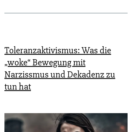
di­
ka­
lis­
mus
als
Toleranzaktivismus: Was die
wach­
„woke“ Bewegung mit
sen­
Narzissmus und Dekadenz zu
de
tun hat
Her­
aus­
for­
de­
rung