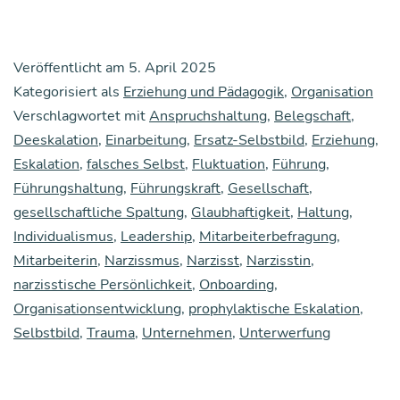
Hams­
ter
Veröffentlicht am
5. April 2025
Geburts­
Kategorisiert als
Erziehung und Pädagogik
,
Organisation
tag
Verschlagwortet mit
Anspruchshaltung
,
Belegschaft
,
Deeskalation
,
Einarbeitung
,
Ersatz-Selbstbild
,
hat:
Erziehung
,
Eskalation
,
falsches Selbst
,
Fluktuation
,
Führung
,
Nar­
Führungshaltung
,
Führungskraft
,
Gesellschaft
,
ziss­
gesellschaftliche Spaltung
,
Glaubhaftigkeit
,
Haltung
,
tisch
Individualismus
,
Leadership
,
Mitarbeiterbefragung
,
Mitarbeiterin
,
Narzissmus
,
Narzisst
,
Narzisstin
,
moti­
narzisstische Persönlichkeit
,
Onboarding
,
vier­
Organisationsentwicklung
,
prophylaktische Eskalation
,
ter
Selbstbild
,
Trauma
,
Unternehmen
,
Unterwerfung
Anspruchs
ra­