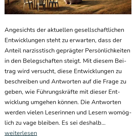
Ange­sichts der aktu­el­len gesell­schaft­li­chen
Ent­wick­lun­gen steht zu erwar­ten, dass der
Anteil nar­ziss­tisch gepräg­ter Per­sön­lich­kei­ten
in den Beleg­schaf­ten steigt. Mit die­sem Bei­
trag wird ver­sucht, die­se Ent­wick­lun­gen zu
beschrei­ben und Ant­wor­ten auf die Fra­ge zu
geben, wie Füh­rungs­kräf­te mit die­ser Ent­
wick­lung umge­hen kön­nen. Die Ant­wor­ten
wer­den vie­len Lese­rin­nen und Lesern womög­
Wenn
lich zu vage blei­ben. Es sei des­halb…
der
weiterlesen