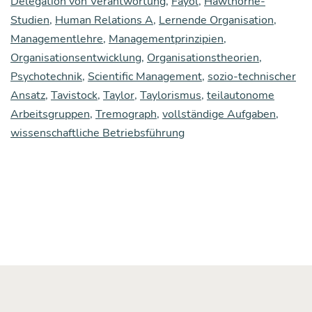
Delegation von Verantwortung
kens
,
Fayol
,
Hawthorne-
Studien
,
Human Relations A
,
Lernende Organisation
,
über
Managementlehre
,
Managementprinzipien
,
Orga­
Organisationsentwicklung
,
Organisationstheorien
,
ni­
Psychotechnik
,
Scientific Management
,
sozio-technischer
Ansatz
,
Tavistock
,
Taylor
,
Taylorismus
,
teilautonome
sa­
Arbeitsgruppen
,
Tremograph
,
vollständige Aufgaben
,
tio­
wissenschaftliche Betriebsführung
nen