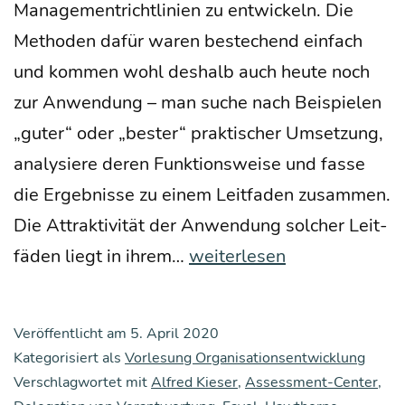
Manage­men­t­richt­li­ni­en zu ent­wi­ckeln. Die
Metho­den dafür waren bestechend ein­fach
und kom­men wohl des­halb auch heu­te noch
zur Anwen­dung – man suche nach Bei­spie­len
„guter“ oder „bes­ter“ prak­ti­scher Umset­zung,
ana­ly­sie­re deren Funk­ti­ons­wei­se und fas­se
die Ergeb­nis­se zu einem Leit­fa­den zusam­men.
Die Attrak­ti­vi­tät der Anwen­dung sol­cher Leit­
Die
fä­den liegt in ihrem…
weiterlesen
Geschich­
te
Veröffentlicht am
5. April 2020
des
Kategorisiert als
Vorlesung Organisationsentwicklung
Den­
Verschlagwortet mit
Alfred Kieser
,
Assessment-Center
,