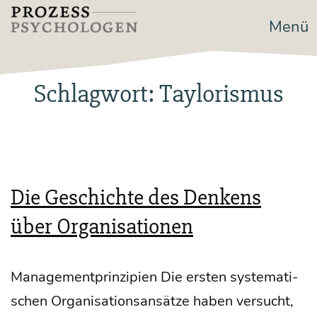
Zum
Menü
Prozesspsychologen
Inhalt
springen
Schlagwort:
Taylorismus
Die Geschichte des Denkens
über Organisationen
Manage­ment­prin­zi­pi­en Die ers­ten sys­te­ma­ti­
schen Orga­ni­sa­ti­ons­an­sät­ze haben ver­sucht,