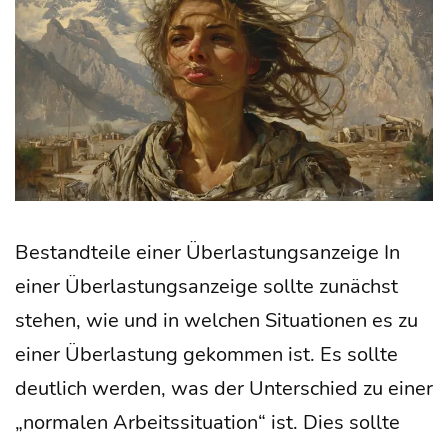
Bestand­tei­le einer Über­las­tungs­an­zei­ge In
einer Über­las­tungs­an­zei­ge soll­te zunächst
ste­hen, wie und in wel­chen Situa­tio­nen es zu
einer Über­las­tung gekom­men ist. Es soll­te
deut­lich wer­den, was der Unter­schied zu einer
„nor­ma­len Arbeits­si­tua­ti­on“ ist. Dies soll­te