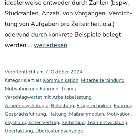
idea­ler­wei­se ent­we­der durch Zah­len (bspw.
Stück­zah­len, Anzahl von Vor­gän­gen, Ver­dich­
tung von Auf­ga­ben pro Zeit­ein­heit o.ä.)
oder/und durch kon­kre­te Bei­spie­le belegt
Über
wer­den.…
weiterlesen
den
prak­
Veröffentlicht am
7. Oktober 2024
ti­
Kategorisiert als
Kommunikation
,
Mitarbeiterbindung
,
schen
Motivation und Führung
,
Teams
Verschlagwortet mit
Umgang
Arbeitsbelastung
,
Arbeitspsychologie
,
Belastung
,
Fragetechniken
,
Führung
,
mit
Gesprächsführung
,
Haltung
,
Maßnahmeplan
,
Motivation
,
Über­
psychologischer Vertrag
,
Selbstbild
,
Teamentwicklung
,
las­
Überlastung
,
Überlastungsanzeige