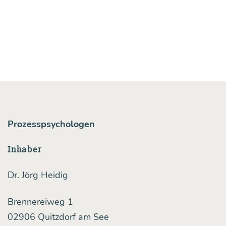
tungs­
an­
zei­
gen
Prozesspsychologen
Inhaber
Dr. Jörg Heidig
Brennereiweg 1
02906 Quitzdorf am See