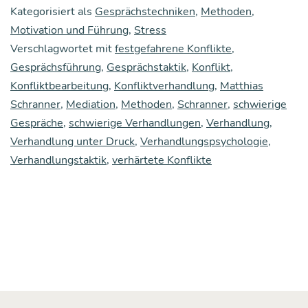
op­
Kategorisiert als
Gesprächstechniken
,
Methoden
,
tio­
Motivation und Führung
,
Stress
Verschlagwortet mit
nen
festgefahrene Konflikte
,
Gesprächsführung
,
Gesprächstaktik
,
Konflikt
,
für
Konfliktbearbeitung
,
Konfliktverhandlung
,
Matthias
fest­
Schranner
,
Mediation
,
Methoden
,
Schranner
,
schwierige
ge­
Gespräche
,
schwierige Verhandlungen
,
Verhandlung
,
Verhandlung unter Druck
,
Verhandlungspsychologie
,
fah­
Verhandlungstaktik
,
verhärtete Konflikte
re­
ne
Kon­
flik­
te:
Vier
Gesprächs­