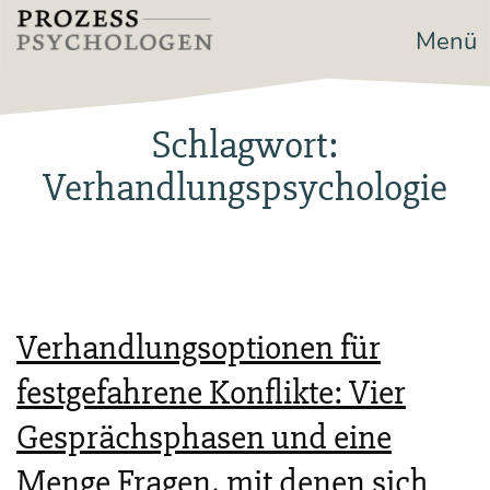
Zum
Menü
Prozesspsychologen
Inhalt
springen
Schlagwort:
Verhandlungspsychologie
Verhandlungsoptionen für
festgefahrene Konflikte: Vier
Gesprächsphasen und eine
Menge Fragen, mit denen sich