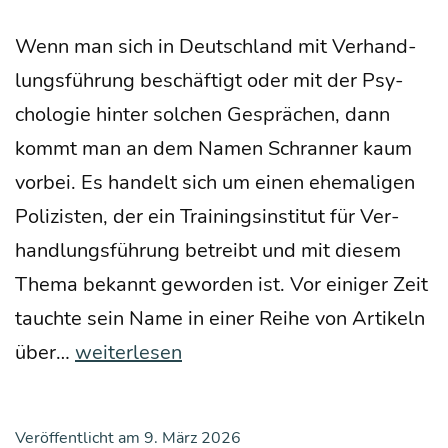
Wenn man sich in Deutsch­land mit Ver­hand­
lungs­füh­rung beschäf­tigt oder mit der Psy­
cho­lo­gie hin­ter sol­chen Gesprä­chen, dann
kommt man an dem Namen Schran­ner kaum
vor­bei. Es han­delt sich um einen ehe­ma­li­gen
Poli­zis­ten, der ein Trai­nings­in­sti­tut für Ver­
hand­lungs­füh­rung betreibt und mit die­sem
The­ma bekannt gewor­den ist. Vor eini­ger Zeit
tauch­te sein Name in einer Rei­he von Arti­keln
Ver­
über…
weiterlesen
hand­
lungs­
Veröffentlicht am
9. März 2026