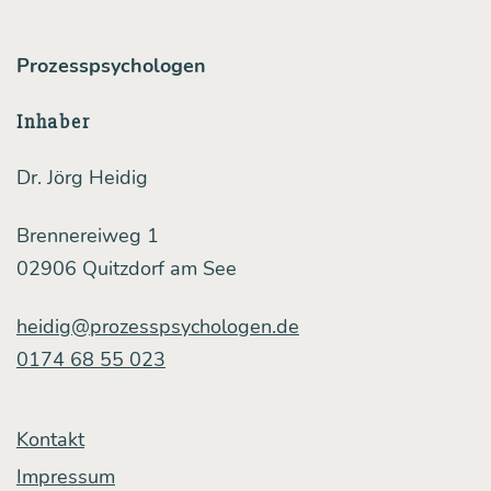
pha­
Prozesspsychologen
sen
und
Inhaber
eine
Dr. Jörg Heidig
Men­
ge
Brennereiweg 1
Fra­
02906 Quitzdorf am See
gen,
heidig@prozesspsychologen.de
mit
0174 68 55 023
denen
sich
Kontakt
ver­
Impressum
här­