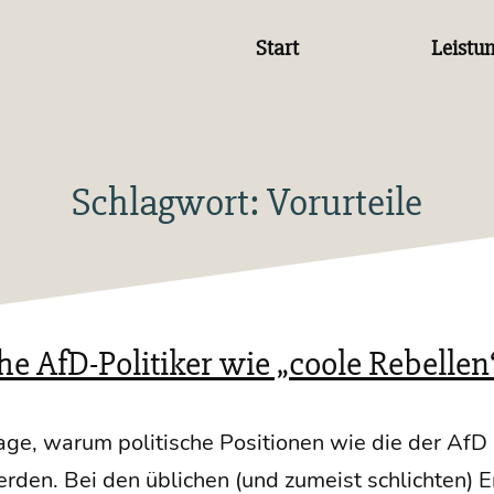
Start
Leistu
Schlagwort:
Vorurteile
AfD-Politiker wie „coole Rebellen
ra­ge, war­um poli­ti­sche Posi­tio­nen wie die der AfD 
r­den. Bei den übli­chen (und zumeist schlich­ten) Er