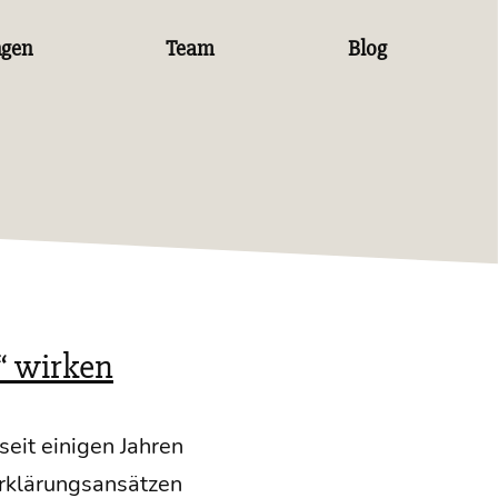
ngen
Team
Blog
“ wirken
seit eini­gen Jah­ren
klä­rungs­an­sät­zen