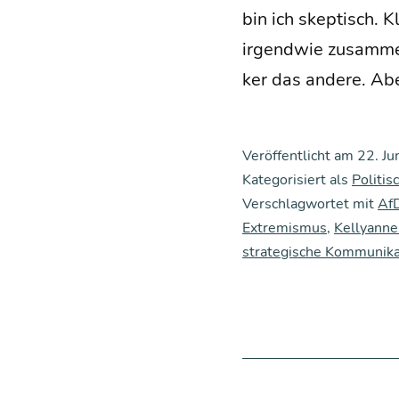
bin ich skep­tisch. K
irgend­wie zusam­men
ker das ande­re. Abe
Veröffentlicht am
22. Ju
Kategorisiert als
Politi
Verschlagwortet mit
Af
Extremismus
,
Kellyann
strategische Kommunika