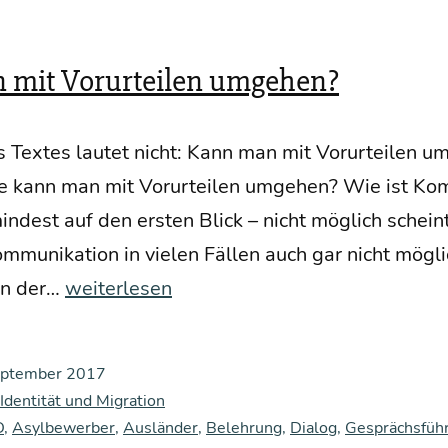
Rebel­
len“
 mit Vorurteilen umgehen?
wir­
ken
es Tex­tes lau­tet nicht: Kann man mit Vor­ur­tei­len 
ie kann man mit Vor­ur­tei­len umge­hen? Wie ist Kom­
in­dest auf den ers­ten Blick – nicht mög­lich schein
mu­ni­ka­ti­on in vie­len Fäl­len auch gar nicht mög­l
Wie
gen der…
weiterlesen
kann
man
eptember 2017
mit
 Identität und Migration
Vor­
D
,
Asylbewerber
,
Ausländer
,
Belehrung
,
Dialog
,
Gesprächsfüh