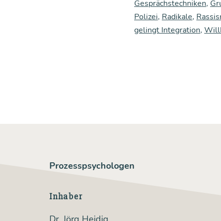
Gesprächstechniken
,
Gr
Polizei
,
Radikale
,
Rassi
gelingt Integration
,
Wil
Prozesspsychologen
Inhaber
Dr. Jörg Heidig