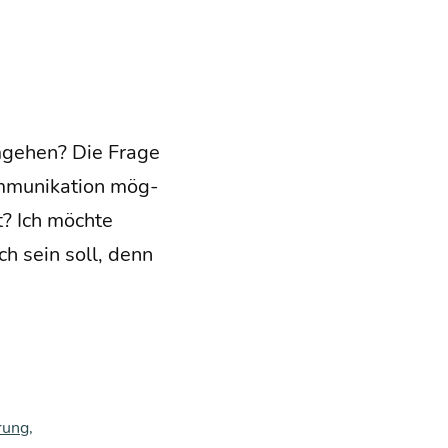
umge­hen? Die Fra­ge
mu­ni­ka­ti­on mög­
t? Ich möch­te
ich sein soll, denn
rung
,