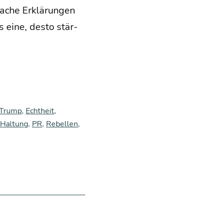
fa­che Erklä­run­gen
 eine, des­to stär­
 Trump
,
Echtheit
,
 Haltung
,
PR
,
Rebellen
,