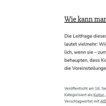
Wie kann man
Die Leit­fra­ge die­s
lau­tet viel­mehr: W
lich, wenn sie – zum
behaup­ten, dass Kom­
die Vor­ein­stel­lun­
Veröffentlicht am
16. S
Kategorisiert als
Kultur,
Verschlagwortet mit
Af