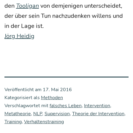
den
Too­li­gan
von dem­je­ni­gen unter­schei­det,
der über sein Tun nach­zu­den­ken wil­lens und
in der Lage ist.
Jörg Hei­dig
Veröffentlicht am
17. Mai 2016
Kategorisiert als
Methoden
Verschlagwortet mit
falsches Leben
,
Intervention
,
Metatheorie
,
NLP
,
Supervision
,
Theorie der Intervention
,
Training
,
Verhaltenstraining