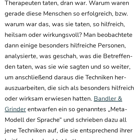
The­ra­peu­ten taten, dran war. War­um waren
gera­de die­se Men­schen so erfolg­reich, bzw.
war­um war das, was sie taten, so hilf­reich,
heil­sam oder wir­kungs­voll? Man beob­ach­te­te
dann eini­ge beson­ders hilf­rei­che Per­so­nen,
ana­ly­sier­te, was geschah, was die Betref­fen­
den taten, was sie wie sag­ten und so wei­ter,
um anschlie­ßend dar­aus die Tech­ni­ken her­
aus­zu­ar­bei­ten, die sich als beson­ders hilf­reich
oder wirk­sam erwie­sen hat­ten.
Band­ler &
Grin­der
ent­war­fen ein so genann­tes „Meta-
Modell der Spra­che“ und schrie­ben dazu all
jene Tech­ni­ken auf, die sie ent­spre­chend ihrer