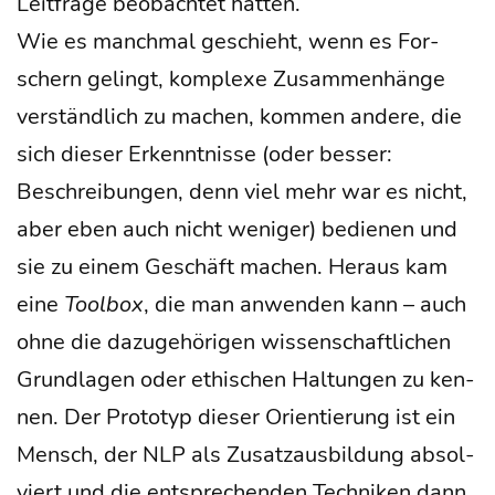
Leit­fra­ge beob­ach­tet hatten.
Wie es manch­mal geschieht, wenn es For­
schern gelingt, kom­ple­xe Zusam­men­hän­ge
ver­ständ­lich zu machen, kom­men ande­re, die
sich die­ser Erkennt­nis­se (oder bes­ser:
Beschrei­bun­gen, denn viel mehr war es nicht,
aber eben auch nicht weni­ger) bedie­nen und
sie zu einem Geschäft machen. Her­aus kam
eine
Tool­box
, die man anwen­den kann – auch
ohne die dazu­ge­hö­ri­gen wis­sen­schaft­li­chen
Grund­la­gen oder ethi­schen Hal­tun­gen zu ken­
nen. Der Pro­to­typ die­ser Ori­en­tie­rung ist ein
Mensch, der NLP als Zusatz­aus­bil­dung absol­
viert und die ent­spre­chen­den Tech­ni­ken dann