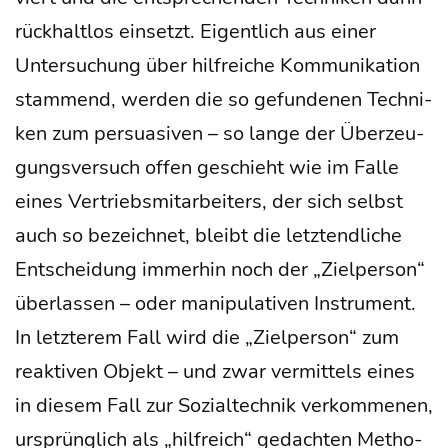
rück­halt­los ein­setzt. Eigent­lich aus einer
Unter­su­chung über hilf­rei­che Kom­mu­ni­ka­ti­on
stam­mend, wer­den die so gefun­de­nen Tech­ni­
ken zum per­sua­si­ven – so lan­ge der Über­zeu­
gungs­ver­such offen geschieht wie im Fal­le
eines Ver­triebs­mit­ar­bei­ters, der sich selbst
auch so bezeich­net, bleibt die letzt­end­li­che
Ent­schei­dung immer­hin noch der „Ziel­per­son“
über­las­sen – oder mani­pu­la­ti­ven Instru­ment.
In letz­te­rem Fall wird die „Ziel­per­son“ zum
reak­ti­ven Objekt – und zwar ver­mit­tels eines
in die­sem Fall zur Sozi­al­tech­nik ver­kom­me­nen,
ursprüng­lich als „hilf­reich“ gedach­ten Metho­