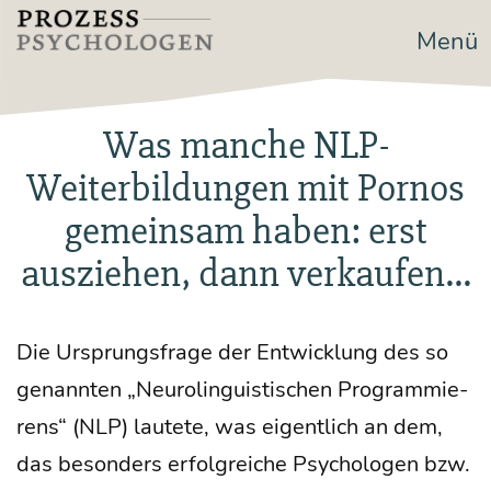
Zum
Menü
Prozesspsychologen
Inhalt
springen
Was manche NLP-
Weiterbildungen mit Pornos
gemeinsam haben: erst
ausziehen, dann verkaufen…
Die Ursprungs­fra­ge der Ent­wick­lung des so
genann­ten „Neu­ro­lin­gu­is­ti­schen Pro­gram­mie­
rens“ (NLP) lau­te­te, was eigent­lich an dem,
das beson­ders erfolg­rei­che Psy­cho­lo­gen bzw.