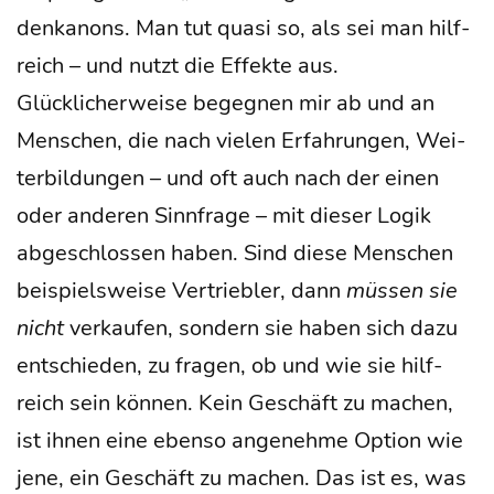
den­ka­nons. Man tut qua­si so, als sei man hilf­
reich – und nutzt die Effek­te aus.
Glück­li­cher­wei­se begeg­nen mir ab und an
Men­schen, die nach vie­len Erfah­run­gen, Wei­
ter­bil­dun­gen – und oft auch nach der einen
oder ande­ren Sinn­fra­ge – mit die­ser Logik
abge­schlos­sen haben. Sind die­se Men­schen
bei­spiels­wei­se Ver­trieb­ler, dann
müs­sen sie
nicht
ver­kau­fen, son­dern sie haben sich dazu
ent­schie­den, zu fra­gen, ob und wie sie hilf­
reich sein kön­nen. Kein Geschäft zu machen,
ist ihnen eine eben­so ange­neh­me Opti­on wie
jene, ein Geschäft zu machen. Das ist es, was