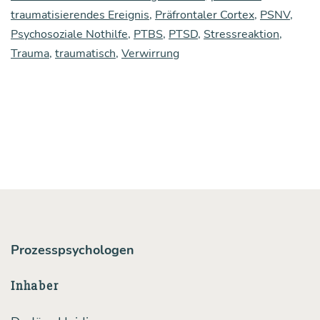
traumatisierendes Ereignis
,
Präfrontaler Cortex
,
PSNV
,
Psychosoziale Nothilfe
,
PTBS
,
PTSD
,
Stressreaktion
,
Trauma
,
traumatisch
,
Verwirrung
Prozesspsychologen
Inhaber