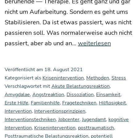
beru­hen­de — The­ra­pie. Es geht ganz und gar
nicht um Auf­ar­bei­tung. Son­dern es geht ums
Sta­bi­li­sie­ren. Da ist etwas pas­siert, was nicht
pas­sie­ren soll. Was nor­ma­ler­wei­se auch nicht
Ers­
pas­siert, aber ab und an…
weiterlesen
te
Hil­
Veröffentlicht am
18. August 2021
fe
Kategorisiert als
Krisenintervention
,
Methoden
,
Stress
für
Verschlagwortet mit
Akute Belastungsreaktion
,
Amygdalae
,
Angstreaktion
,
Dissoziation
die
,
Einsamkeit
,
Erste Hilfe
,
Familienhilfe
,
Fragetechniken
,
Hilflosigkeit
,
Psy­
Intervention
,
Interventionsprinzipien
,
che
Interventionstechniken
,
Jobcenter
,
Jugendamt
,
kognitive
Intervention
,
Krisenintervention
,
posttraumatisch
,
Posttraumatische Belastungsreaktion
,
potentiell