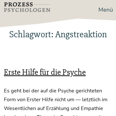
Zum
Menü
Prozesspsychologen
Inhalt
springen
Schlagwort:
Angstreaktion
Erste Hilfe für die Psyche
Es geht bei der auf die Psy­che gerich­te­ten
Form von Ers­ter Hil­fe nicht um — letzt­lich im
Wesent­li­chen auf Erzäh­lung und Empa­thie