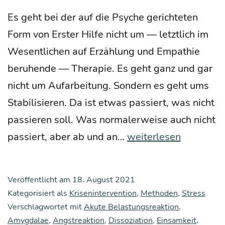
eine
Es geht bei der auf die Psy­che gerich­te­ten
ein­
Form von Ers­ter Hil­fe nicht um — letzt­lich im
fa­
Wesent­li­chen auf Erzäh­lung und Empa­thie
che,
beru­hen­de — The­ra­pie. Es geht ganz und gar
aber
nicht um Auf­ar­bei­tung. Son­dern es geht ums
wirk
Sta­bi­li­sie­ren. Da ist etwas pas­siert, was nicht
sa­
pas­sie­ren soll. Was nor­ma­ler­wei­se auch nicht
me
Ers­
pas­siert, aber ab und an…
weiterlesen
Mod
te
ra­
Hil­
Veröffentlicht am
18. August 2021
ti­
fe
Kategorisiert als
Krisenintervention
,
Methoden
,
Stress
ons­
für
Verschlagwortet mit
Akute Belastungsreaktion
,
stru
Amygdalae
,
Angstreaktion
,
Dissoziation
die
,
Einsamkeit
,