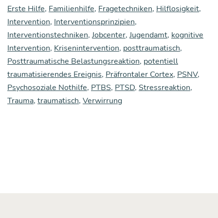
Erste Hilfe
,
Familienhilfe
,
Fragetechniken
,
Hilflosigkeit
tur
,
Psy­
Intervention
,
Interventionsprinzipien
,
che
Interventionstechniken
,
Jobcenter
,
Jugendamt
,
kognitive
Intervention
,
Krisenintervention
,
posttraumatisch
,
Posttraumatische Belastungsreaktion
,
potentiell
traumatisierendes Ereignis
,
Präfrontaler Cortex
,
PSNV
,
Psychosoziale Nothilfe
,
PTBS
,
PTSD
,
Stressreaktion
,
Trauma
,
traumatisch
,
Verwirrung