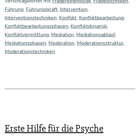
Verschlagwortet mit
Fragereihenfolge
,
Fragetechniken
,
Führung
,
Führungskraft
,
Intervention
,
eine
Interventionstechniken
,
Konflikt
,
Konfliktbearbeitung
,
Kon­
Konfliktbearbeitungsphasen
,
Konfliktdynamik
,
flikt
Konfliktvermittlung
,
Mediation
,
Mediationsablauf
,
zwi­
Mediationsphasen
,
Moderation
,
Moderationsstruktur
,
Moderationstechniken
sche
zwei
Per­
so­
nen
klä­
ren
Erste Hilfe für die Psyche
kann
—