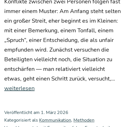
Kon­flik­te zwi­schen zwei Per­so­nen fol­gen fast
immer einem Mus­ter: Am Anfang steht sel­ten
ein gro­ßer Streit, eher beginnt es im Klei­nen:
mit einer Bemer­kung, einem Ton­fall, einem
„Spruch“, einer Ent­schei­dung, die als unfair
emp­fun­den wird. Zunächst ver­su­chen die
Betei­lig­ten viel­leicht noch, die Situa­ti­on zu
ent­schär­fen — man rela­ti­viert viel­leicht
Wie
etwas, geht einen Schritt zurück, ver­sucht,…
man
weiterlesen
als
Füh­
Veröffentlicht am
1. März 2026
rung
Kategorisiert als
Kommunikation
,
Methoden
kraft