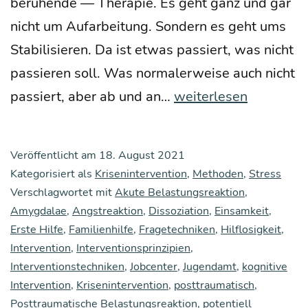
beru­hen­de — The­ra­pie. Es geht ganz und gar
nicht um Auf­ar­bei­tung. Son­dern es geht ums
Sta­bi­li­sie­ren. Da ist etwas pas­siert, was nicht
pas­sie­ren soll. Was nor­ma­ler­wei­se auch nicht
Ers­
pas­siert, aber ab und an…
weiterlesen
te
Hil­
Veröffentlicht am
18. August 2021
fe
Kategorisiert als
Krisenintervention
,
Methoden
,
Stress
für
Verschlagwortet mit
Akute Belastungsreaktion
,
Amygdalae
,
Angstreaktion
,
Dissoziation
die
,
Einsamkeit
,
Erste Hilfe
,
Familienhilfe
,
Fragetechniken
,
Hilflosigkeit
,
Psy­
Intervention
,
Interventionsprinzipien
,
che
Interventionstechniken
,
Jobcenter
,
Jugendamt
,
kognitive
Intervention
,
Krisenintervention
,
posttraumatisch
,
Posttraumatische Belastungsreaktion
,
potentiell