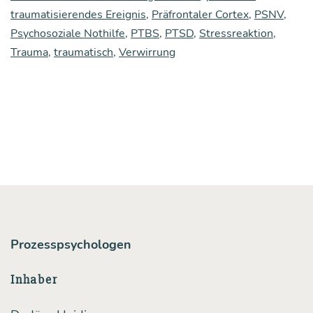
traumatisierendes Ereignis
,
Präfrontaler Cortex
,
PSNV
,
Psychosoziale Nothilfe
,
PTBS
,
PTSD
,
Stressreaktion
,
Trauma
,
traumatisch
,
Verwirrung
Prozesspsychologen
Inhaber