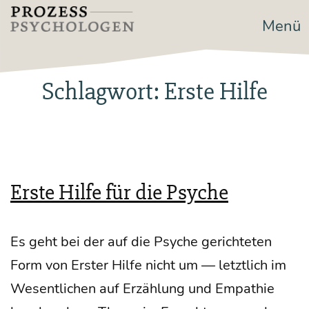
Zum
Menü
Prozesspsychologen
Inhalt
springen
Schlagwort:
Erste Hilfe
Erste Hilfe für die Psyche
Es geht bei der auf die Psy­che gerich­te­ten
Form von Ers­ter Hil­fe nicht um — letzt­lich im
Wesent­li­chen auf Erzäh­lung und Empa­thie