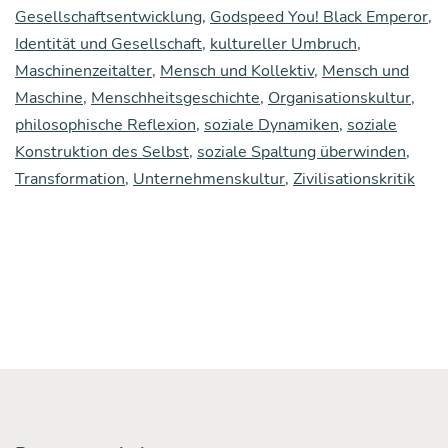
of
Gesellschaftsentwicklung
,
Godspeed You! Black Emperor
,
Identität und Gesellschaft
,
kultureller Umbruch
,
this
Maschinenzeitalter
,
Mensch und Kollektiv
,
Mensch und
hor­
Maschine
,
Menschheitsgeschichte
,
Organisationskultur
,
ri­
philosophische Reflexion
,
soziale Dynamiken
,
soziale
ble
Konstruktion des Selbst
,
soziale Spaltung überwinden
,
Transformation
,
Unternehmenskultur
,
Zivilisationskritik
machi­
ne,
and
the
machi­
ne
is
blee­