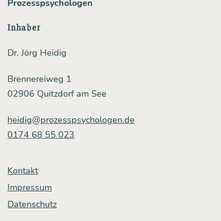
Prozesspsychologen
ding
to death.“
Inhaber
Dr. Jörg Heidig
Brennereiweg 1
02906 Quitzdorf am See
heidig@prozesspsychologen.de
0174 68 55 023
Kontakt
Impressum
Datenschutz