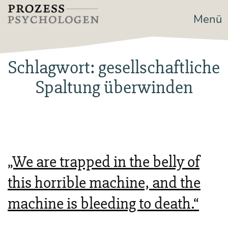
Zum
Menü
Prozesspsychologen
Inhalt
springen
Schlagwort:
gesellschaftliche
Spaltung überwinden
„We are trapped in the belly of
this horrible machine, and the
machine is bleeding to death.“