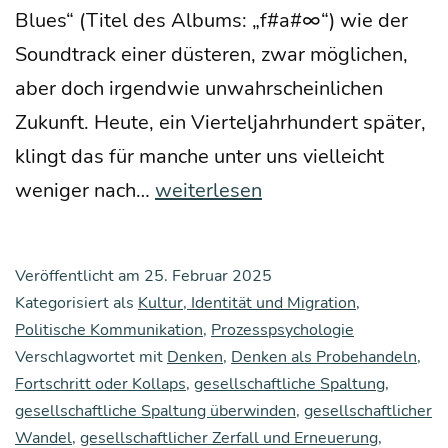
Blues“ (Titel des Albums: „f#a#∞“) wie der
Sound­track einer düs­te­ren, zwar mög­li­chen,
aber doch irgend­wie unwahr­schein­li­chen
Zukunft. Heu­te, ein Vier­tel­jahr­hun­dert spä­ter,
klingt das für man­che unter uns viel­leicht
„We
weni­ger nach…
weiterlesen
are
trap­
Veröffentlicht am
25. Februar 2025
ped
Kategorisiert als
Kultur, Identität und Migration
,
in
Politische Kommunikation
,
Prozesspsychologie
Verschlagwortet mit
the
Denken
,
Denken als Probehandeln
,
Fortschritt oder Kollaps
,
gesellschaftliche Spaltung
,
bel­
gesellschaftliche Spaltung überwinden
,
gesellschaftlicher
ly
Wandel
,
gesellschaftlicher Zerfall und Erneuerung
,