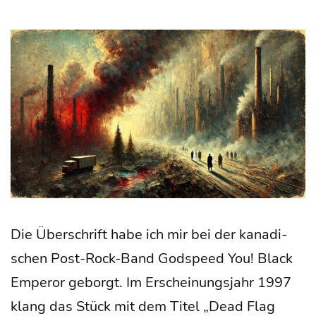
Die Über­schrift habe ich mir bei der kana­di­
schen Post-Rock-Band God­speed You! Black
Emper­or geborgt. Im Erschei­nungs­jahr 1997
klang das Stück mit dem Titel „Dead Flag