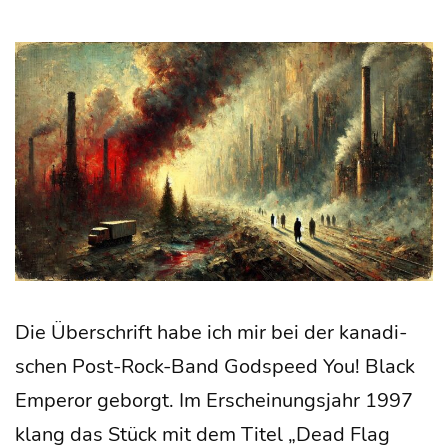
Die Über­schrift habe ich mir bei der kana­di­
schen Post-Rock-Band God­speed You! Black
Emper­or geborgt. Im Erschei­nungs­jahr 1997
klang das Stück mit dem Titel „Dead Flag