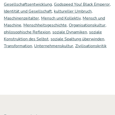
of
Gesellschaftsentwicklung
,
Godspeed You! Black Emperor
,
Identität und Gesellschaft
,
kultureller Umbruch
,
this
Maschinenzeitalter
,
Mensch und Kollektiv
,
Mensch und
hor­
Maschine
,
Menschheitsgeschichte
,
Organisationskultur
,
ri­
philosophische Reflexion
,
soziale Dynamiken
,
soziale
ble
Konstruktion des Selbst
,
soziale Spaltung überwinden
,
Transformation
,
Unternehmenskultur
,
Zivilisationskritik
machi­
ne,
and
the
machi­
ne
is
blee­