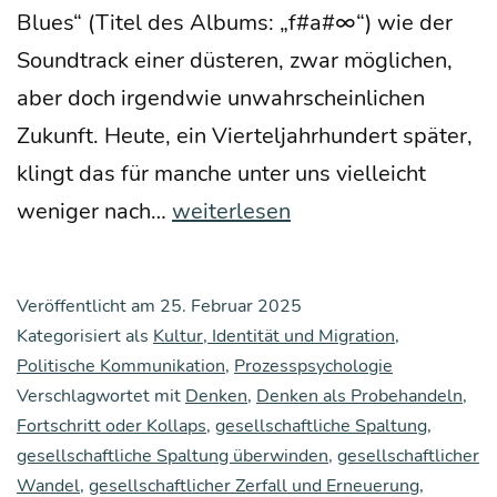
Blues“ (Titel des Albums: „f#a#∞“) wie der
Sound­track einer düs­te­ren, zwar mög­li­chen,
aber doch irgend­wie unwahr­schein­li­chen
Zukunft. Heu­te, ein Vier­tel­jahr­hun­dert spä­ter,
klingt das für man­che unter uns viel­leicht
„We
weni­ger nach…
weiterlesen
are
trap­
Veröffentlicht am
25. Februar 2025
ped
Kategorisiert als
Kultur, Identität und Migration
,
in
Politische Kommunikation
,
Prozesspsychologie
Verschlagwortet mit
the
Denken
,
Denken als Probehandeln
,
Fortschritt oder Kollaps
,
gesellschaftliche Spaltung
,
bel­
gesellschaftliche Spaltung überwinden
,
gesellschaftlicher
ly
Wandel
,
gesellschaftlicher Zerfall und Erneuerung
,