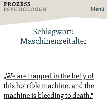
Zum
Menü
Prozesspsychologen
Inhalt
springen
Schlagwort:
Maschinenzeitalter
„We are trapped in the belly of
this horrible machine, and the
machine is bleeding to death.“