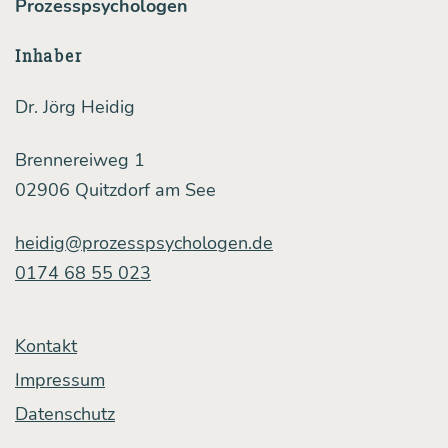
Prozesspsychologen
ding
to death.“
Inhaber
Dr. Jörg Heidig
Brennereiweg 1
02906 Quitzdorf am See
heidig@prozesspsychologen.de
0174 68 55 023
Kontakt
Impressum
Datenschutz