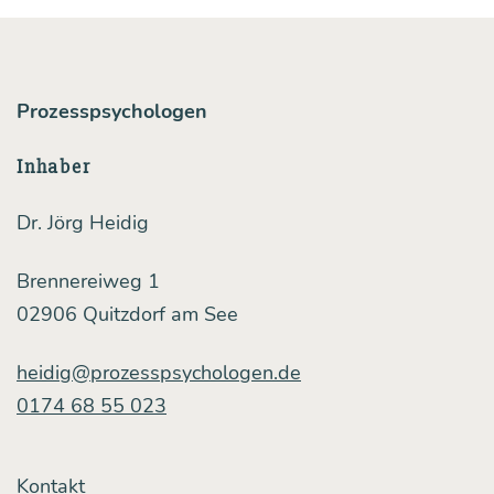
zen
—
eine
Prozesspsychologen
Rei­
Inhaber
he
von
Dr. Jörg Heidig
hof­
Brennereiweg 1
fent­
02906 Quitzdorf am See
lich
hilf­
heidig@prozesspsychologen.de
0174 68 55 023
rei­
chen
Fra­
Kontakt