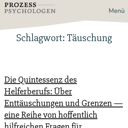
Zum
Menü
Prozesspsychologen
Inhalt
springen
Schlagwort:
Täuschung
Die Quintessenz des
Helferberufs: Über
Enttäuschungen und Grenzen —
eine Reihe von hoffentlich
hilfreichen Fragen für