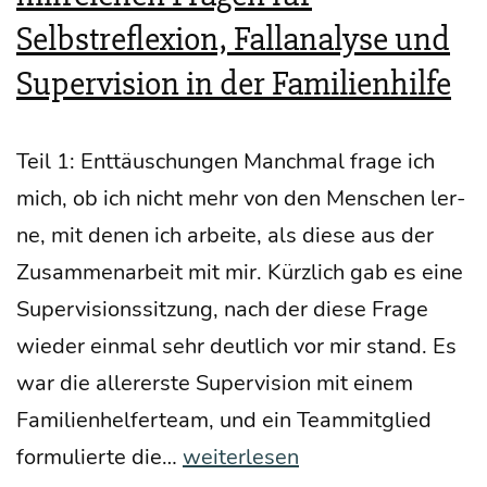
Selbstreflexion, Fallanalyse und
Supervision in der Familienhilfe
Teil 1: Ent­täu­schun­gen Manch­mal fra­ge ich
mich, ob ich nicht mehr von den Men­schen ler­
ne, mit denen ich arbei­te, als die­se aus der
Zusam­men­ar­beit mit mir. Kürz­lich gab es eine
Super­vi­si­ons­sit­zung, nach der die­se Fra­ge
wie­der ein­mal sehr deut­lich vor mir stand. Es
war die aller­ers­te Super­vi­si­on mit einem
Fami­li­en­hel­fer­team, und ein Team­mit­glied
Die
for­mu­lier­te die…
weiterlesen