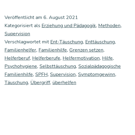
Quint­
essenz
Veröffentlicht am
6. August 2021
des
Kategorisiert als
Erziehung und Pädagogik
,
Methoden
,
Hel­
Supervision
Verschlagwortet mit
fer­
Ent-Täuschung
,
Enttäuschung
,
Familienhelfer
,
Familienhilfe
,
Grenzen setzen
,
be­
Helferberuf
,
Helferberufe
,
Helfermotivation
,
Hilfe
,
rufs:
Psychohygiene
,
Selbsttäuschung
,
Sozialpädagogische
Über
Familienhilfe
,
SPFH
,
Supervision
,
Symptomgewinn
,
Täuschung
,
Übergriff
,
überhelfen
Ent­
täu­
schun­
gen
und
Gren­