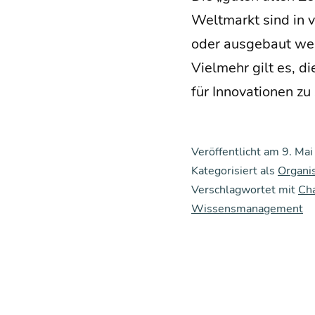
Welt­markt sind in vi
oder aus­ge­baut wer
Viel­mehr gilt es, di
für Inno­va­tio­nen 
Veröffentlicht am
9. Ma
Kategorisiert als
Organi
Verschlagwortet mit
Ch
Wissensmanagement