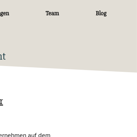
ngen
Team
Blog
nt
r
nter­neh­men auf dem