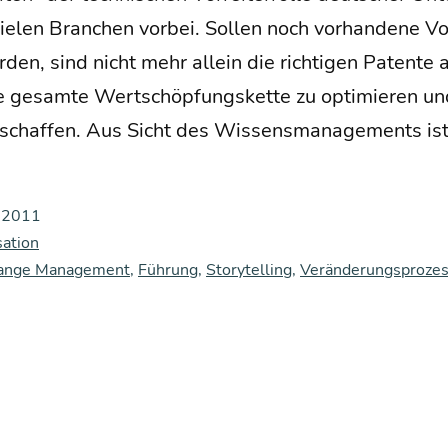
e­len Bran­chen vor­bei. Sol­len noch vor­han­de­ne V
­den, sind nicht mehr allein die rich­ti­gen Paten­te 
e gesam­te Wert­schöp­fungs­ket­te zu opti­mie­ren und
zu schaf­fen. Aus Sicht des Wis­sens­ma­nage­ments i
i 2011
sation
ange Management
,
Führung
,
Storytelling
,
Veränderungsproze