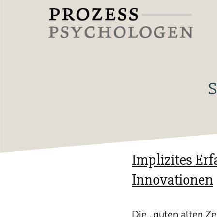
Zum
Inhalt
springen
Prozesspsychologen
S
Implizites Er
Innovationen
Die „guten alten Zei­