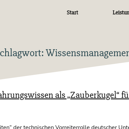
Start
Leistu
chlagwort:
Wissensmanageme
fahrungswissen als „Zauberkugel“ fü
ten“ der tech­ni­schen Vor­rei­ter­rol­le deut­scher U