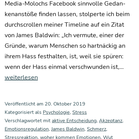
Media-Molochs Face­book sinn­vol­le Gedan­
ken­an­stö­ße fin­den las­sen, stol­per­te ich beim
durch­scrol­len mei­ner Time­line auf ein Zitat
von James Bald­win: „Ich ver­mu­te, einer der
Grün­de, war­um Men­schen so hart­nä­ckig an
ihrem Hass fest­hal­ten, ist, weil sie spü­ren:
Wut
wenn der Hass ein­mal ver­schwun­den ist,…
statt
weiterlesen
Schm
–
Veröffentlicht am
20. Oktober 2019
Ein
Kategorisiert als
Psychologie
,
Stress
Geda
Verschlagwortet mit
aktive Entscheidung
,
Akzeptanz
,
Emotionsregulation
,
James Baldwin
,
Schmerz
,
ken­
Stressreaktion
,
woher kommen Emotionen
,
Wut