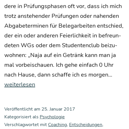
de­re in Prü­fungs­pha­sen oft vor, dass ich mich
trotz anste­hen­der Prü­fun­gen oder nahen­den
Abga­be­ter­mi­nen für Beleg­ar­bei­ten ent­schied,
der ein oder ande­ren Fei­er­lich­keit in befreun­
de­ten WGs oder dem Stu­den­ten­club bei­zu­
woh­nen: „Naja auf ein Getränk kann man ja
mal vor­bei­schau­en. Ich gehe ein­fach 0 Uhr
Was
nach Hau­se, dann schaf­fe ich es mor­gen…
war,
weiterlesen
was
ist,
Veröffentlicht am
25. Januar 2017
was
Kategorisiert als
Psychologie
sein
Verschlagwortet mit
Coaching
,
Entscheidungen
,