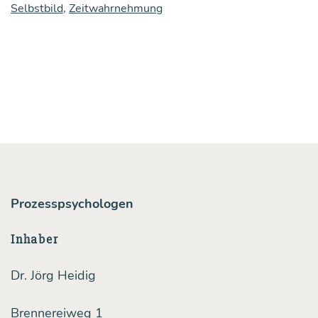
Selbstbild
,
Zeitwahrnehmung
wird
–
wie
unse­
re
Per­
spek­
ti­
ve
Prozesspsychologen
auf
Inhaber
die
Zeit
Dr. Jörg Heidig
unse­
Brennereiweg 1