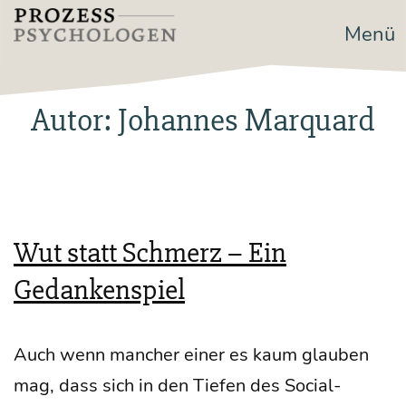
Zum
Menü
Prozesspsychologen
Inhalt
springen
Autor:
Johannes Marquard
Wut statt Schmerz – Ein
Gedankenspiel
Auch wenn man­cher einer es kaum glau­ben
mag, dass sich in den Tie­fen des Social-