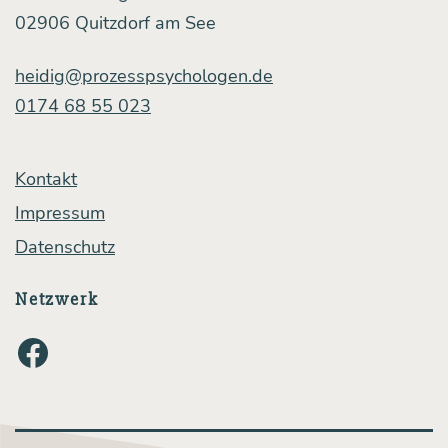
re
02906 Quitzdorf am See
Ent­
schei­
heidig@prozesspsychologen.de
0174 68 55 023
dun­
gen
beein­
Kontakt
flusst
Impressum
Datenschutz
Netzwerk
Facebook