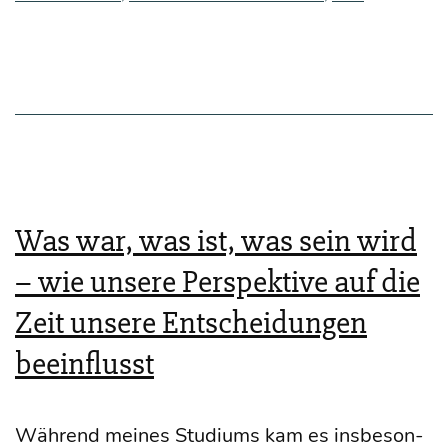
spiel
Was war, was ist, was sein wird
– wie unsere Perspektive auf die
Zeit unsere Entscheidungen
beeinflusst
Wäh­rend mei­nes Stu­di­ums kam es ins­be­son­