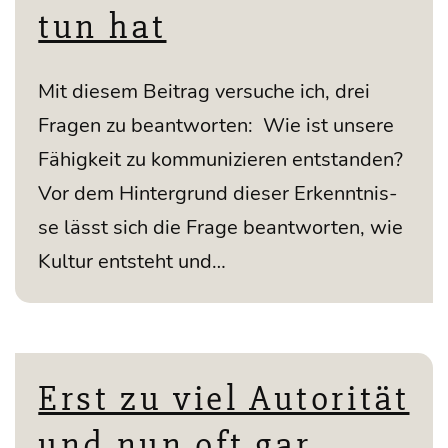
tun hat
Mit die­sem Bei­trag ver­su­che ich, drei
Fra­gen zu beant­wor­ten: Wie ist unse­re
Fähig­keit zu kom­mu­ni­zie­ren ent­stan­den?
Vor dem Hin­ter­grund die­ser Erkennt­nis­
se lässt sich die Fra­ge beant­wor­ten, wie
Kul­tur ent­steht und…
Erst zu viel Autorität
und nun oft gar