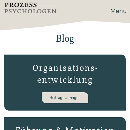
Zum
Menü
Prozesspsychologen
Inhalt
springen
Blog
Organisations­­
entwicklung
Bei­trä­ge anzeigen