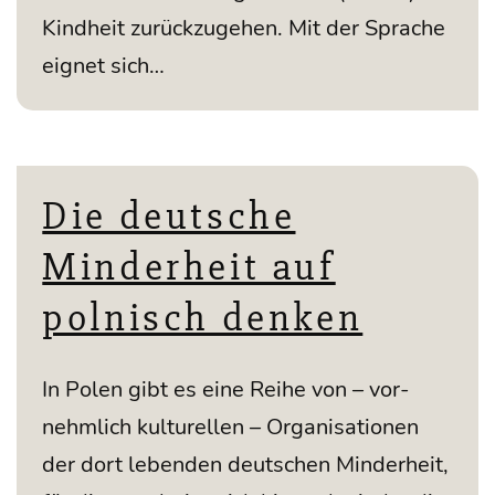
Kind­heit zurück­zu­ge­hen. Mit der Spra­che
eig­net sich…
Die deutsche
Minderheit auf
polnisch denken
In Polen gibt es eine Rei­he von – vor­
nehm­lich kul­tu­rel­len – Orga­ni­sa­tio­nen
der dort leben­den deut­schen Min­der­heit,