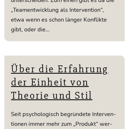
unter­schei­den. Zum einen gibt es da die
„Team­ent­wick­lung als Inter­ven­ti­on“,
etwa wenn es schon län­ger Kon­flik­te
gibt, oder die…
Über die Erfahrung
der Einheit von
Theorie und Stil
Seit psy­cho­lo­gisch begrün­de­te Inter­ven­
tio­nen immer mehr zum „Pro­dukt“ wer­