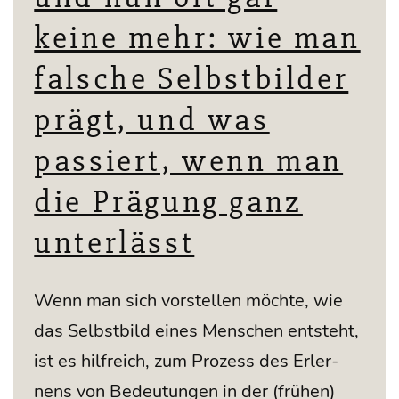
keine mehr: wie man
falsche Selbstbilder
prägt, und was
passiert, wenn man
die Prägung ganz
unterlässt
Wenn man sich vor­stel­len möch­te, wie
das Selbst­bild eines Men­schen ent­steht,
ist es hilf­reich, zum Pro­zess des Erler­
nens von Bedeu­tun­gen in der (frü­hen)