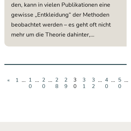
den, kann in vie­len Publi­ka­tio­nen eine
gewis­se „Ent­klei­dung“ der Metho­den
beob­ach­tet wer­den – es geht oft nicht
mehr um die Theo­rie dahinter,…
…
…
…
…
…
…
1
2
2
2
3
3
3
4
5
«
1
0
0
8
9
0
1
2
0
0