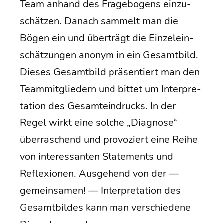
Team anhand des Fra­ge­bo­gens ein­zu­
schät­zen. Danach sam­melt man die
Bögen ein und über­trägt die Ein­zel­ein­
schät­zun­gen anonym in ein Gesamt­bild.
Die­ses Gesamt­bild prä­sen­tiert man den
Team­mit­glie­dern und bit­tet um Inter­pre­
ta­ti­on des Gesamt­ein­drucks. In der
Regel wirkt eine sol­che „Dia­gno­se“
über­ra­schend und pro­vo­ziert eine Rei­he
von inter­es­san­ten State­ments und
Refle­xio­nen. Aus­ge­hend von der —
gemein­sa­men! — Inter­pre­ta­ti­on des
Gesamt­bil­des kann man ver­schie­de­ne