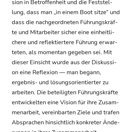
si­on in Betrof­fen­heit und die Fest­stel­
lung, dass man „in einem Boot sit­ze“ und
dass die nach­ge­ord­ne­ten Füh­rungs­kräf­
te und Mit­ar­bei­ter sicher eine ein­heit­li­
che­re und reflek­tier­te­re Füh­rung erwar­
te­ten, als momen­tan gege­ben sei. Mit
die­ser Ein­sicht wur­de aus der Dis­kus­si­
on eine Refle­xi­on — man begann,
ergeb­nis- und lösungs­ori­en­tier­ter zu
arbei­ten. Die betei­lig­ten Füh­rungs­kräf­te
ent­wi­ckel­ten eine Visi­on für ihre Zusam­
men­ar­beit, ver­ein­bar­ten Zie­le und tra­fen
Abspra­chen hin­sicht­lich kon­kre­ter Ände­