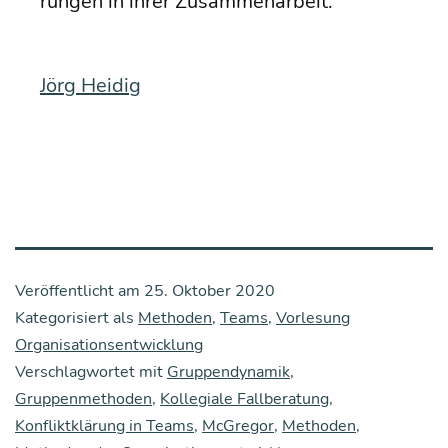
run­gen in ihrer Zusammenarbeit.
Jörg Hei­dig
Veröffentlicht am
25. Oktober 2020
Kategorisiert als
Methoden
,
Teams
,
Vorlesung
Organisationsentwicklung
Verschlagwortet mit
Gruppendynamik
,
Gruppenmethoden
,
Kollegiale Fallberatung
,
Konfliktklärung in Teams
,
McGregor
,
Methoden
,