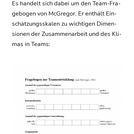
Es han­delt sich dabei um den Team-Fra­
ge­bo­gen von McGre­gor. Er ent­hält Ein­
schät­zungs­ska­len zu wich­ti­gen Dimen­
sio­nen der Zusam­men­ar­beit und des Kli­
mas in Teams: