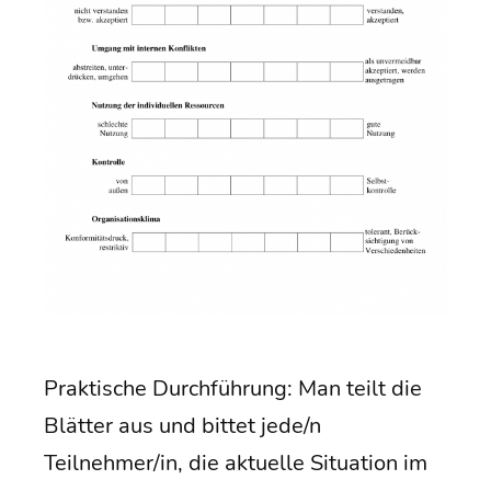
Prak­ti­sche Durch­füh­rung: Man teilt die
Blät­ter aus und bit­tet jede/n
Teilnehmer/in, die aktu­el­le Situa­ti­on im