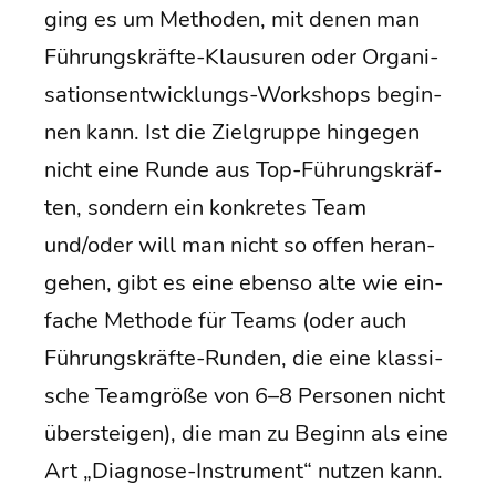
ging es um Metho­den, mit denen man
Füh­rungs­kräf­te-Klau­su­ren oder Orga­ni­
sa­ti­ons­ent­wick­lungs-Work­shops begin­
nen kann. Ist die Ziel­grup­pe hin­ge­gen
nicht eine Run­de aus Top-Füh­rungs­kräf­
ten, son­dern ein kon­kre­tes Team
und/oder will man nicht so offen her­an­
ge­hen, gibt es eine eben­so alte wie ein­
fa­che Metho­de für Teams (oder auch
Füh­rungs­kräf­te-Run­den, die eine klas­si­
sche Team­grö­ße von 6–8 Per­so­nen nicht
über­stei­gen), die man zu Beginn als eine
Art „Dia­gno­se-Instru­ment“ nut­zen kann.