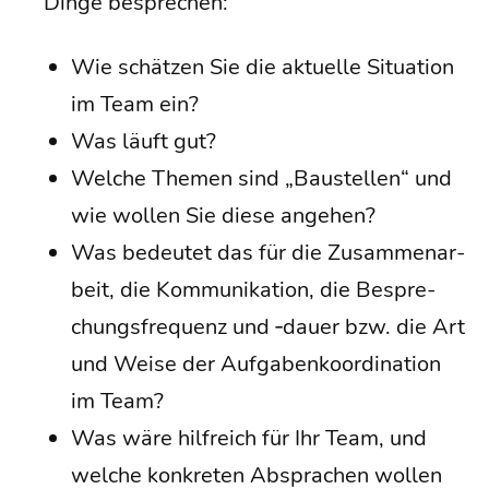
Din­ge besprechen:
Wie schät­zen Sie die aktu­el­le Situa­ti­on
im Team ein?
Was läuft gut?
Wel­che The­men sind „Bau­stel­len“ und
wie wol­len Sie die­se angehen?
Was bedeu­tet das für die Zusam­men­ar­
beit, die Kom­mu­ni­ka­ti­on, die Bespre­
chungs­fre­quenz und ‑dau­er bzw. die Art
und Wei­se der Auf­ga­ben­ko­or­di­na­ti­on
im Team?
Was wäre hilf­reich für Ihr Team, und
wel­che kon­kre­ten Abspra­chen wol­len