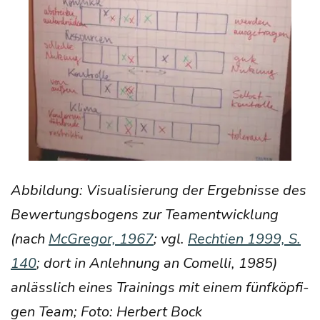
Abbil­dung:
Visua­li­sie­rung der Ergeb­nis­se des
Bewer­tungs­bo­gens zur Team­ent­wick­lung
(nach
McGre­gor, 1967
; vgl.
Rech­ti­en 1999, S.
140
; dort in Anleh­nung an Comel­li, 1985)
anläss­lich eines Trai­nings mit einem fünf­köp­fi­
gen Team; Foto: Her­bert Bock