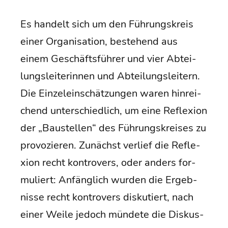
Es han­delt sich um den Füh­rungs­kreis
einer Orga­ni­sa­ti­on, bestehend aus
einem Geschäfts­füh­rer und vier Abtei­
lungs­lei­te­rin­nen und Abtei­lungs­lei­tern.
Die Ein­zel­ein­schät­zun­gen waren hin­rei­
chend unter­schied­lich, um eine Refle­xi­on
der „Bau­stel­len“ des Füh­rungs­krei­ses zu
pro­vo­zie­ren. Zunächst ver­lief die Refle­
xi­on recht kon­tro­vers, oder anders for­
mu­liert: Anfäng­lich wur­den die Ergeb­
nis­se recht kon­tro­vers dis­ku­tiert, nach
einer Wei­le jedoch mün­de­te die Dis­kus­