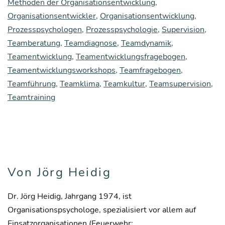
Methoden der Organisationsentwicklung
,
Organisationsentwickler
,
Organisationsentwicklung
,
Prozesspsychologen
,
Prozesspsychologie
,
Supervision
,
Teamberatung
,
Teamdiagnose
,
Teamdynamik
,
Teamentwicklung
,
Teamentwicklungsfragebogen
,
Teamentwicklungsworkshops
,
Teamfragebogen
,
Teamführung
,
Teamklima
,
Teamkultur
,
Teamsupervision
,
Teamtraining
Von Jörg Heidig
Dr. Jörg Heidig, Jahrgang 1974, ist
Organisationspsychologe, spezialisiert vor allem auf
Einsatzorganisationen (Feuerwehr: