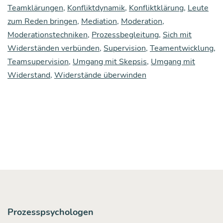
Teamklärungen
,
Konfliktdynamik
,
Konfliktklärung
,
Leute
wenn
zum Reden bringen
,
Mediation
,
Moderation
,
das
Moderationstechniken
,
Prozessbegleitung
,
Sich mit
Widerständen verbünden
,
Supervision
,
Teamentwicklung
,
not­
Teamsupervision
,
Umgang mit Skepsis
,
Umgang mit
wen­
Widerstand
,
Widerstände überwinden
dig
ist,
auch
wenn
sie
„eigent­
lich“
nicht
Prozesspsychologen
reden