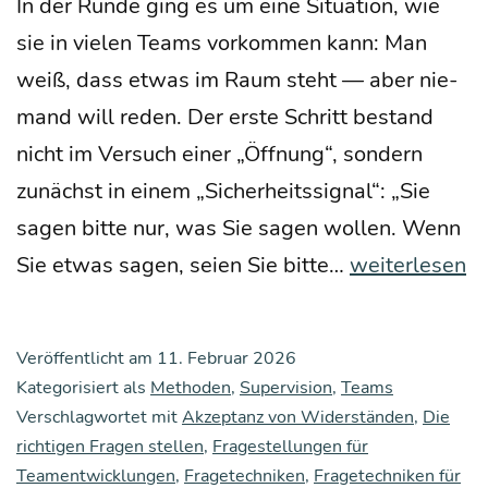
In der Run­de ging es um eine Situa­ti­on, wie
sie in vie­len Teams vor­kom­men kann: Man
weiß, dass etwas im Raum steht — aber nie­
mand will reden. Der ers­te Schritt bestand
nicht im Ver­such einer „Öff­nung“, son­dern
zunächst in einem „Sicher­heits­si­gnal“: „Sie
sagen bit­te nur, was Sie sagen wol­len. Wenn
Wie
Sie etwas sagen, sei­en Sie bit­te…
weiterlesen
man
Leu­
Veröffentlicht am
11. Februar 2026
te
Kategorisiert als
Methoden
,
Supervision
,
Teams
zum
Verschlagwortet mit
Akzeptanz von Widerständen
,
Die
richtigen Fragen stellen
,
Fragestellungen für
Reden
Teamentwicklungen
,
Fragetechniken
,
Fragetechniken für
bekommt,