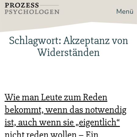
Zum
Menü
Prozesspsychologen
Inhalt
springen
Schlagwort:
Akzeptanz von
Widerständen
Wie man Leute zum Reden
bekommt, wenn das notwendig
ist, auch wenn sie „eigentlich“
nicht reden wollen – Ein