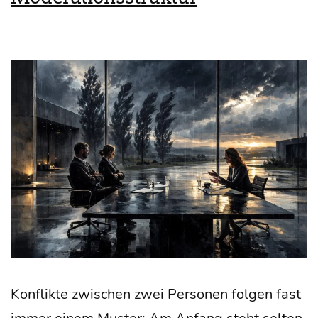
Kon­flik­te zwi­schen zwei Per­so­nen fol­gen fast