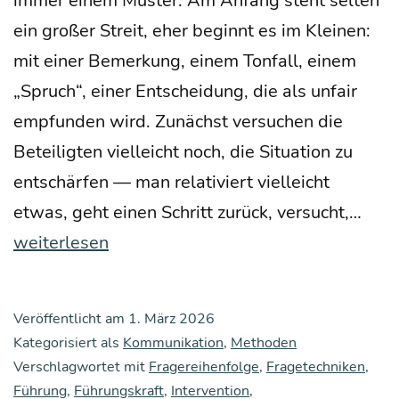
immer einem Mus­ter: Am Anfang steht sel­ten
ein gro­ßer Streit, eher beginnt es im Klei­nen:
mit einer Bemer­kung, einem Ton­fall, einem
„Spruch“, einer Ent­schei­dung, die als unfair
emp­fun­den wird. Zunächst ver­su­chen die
Betei­lig­ten viel­leicht noch, die Situa­ti­on zu
ent­schär­fen — man rela­ti­viert viel­leicht
Wie
etwas, geht einen Schritt zurück, ver­sucht,…
man
weiterlesen
als
Füh­
Veröffentlicht am
1. März 2026
rung
Kategorisiert als
Kommunikation
,
Methoden
kraft
Verschlagwortet mit
Fragereihenfolge
,
Fragetechniken
,
Führung
,
Führungskraft
,
Intervention
,
eine