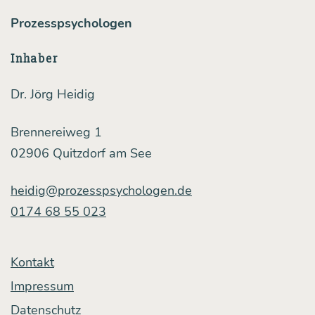
nicht
Prozesspsychologen
reden
wol­
Inhaber
len
Dr. Jörg Heidig
–
Ein
Brennereiweg 1
Pra­
02906 Quitzdorf am See
xis­
heidig@prozesspsychologen.de
bei­
0174 68 55 023
spiel
Kontakt
Impressum
Datenschutz