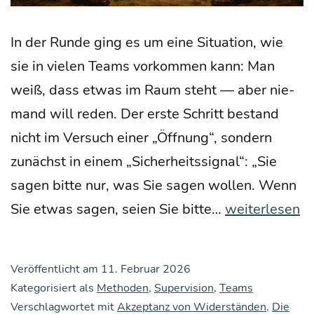
In der Run­de ging es um eine Situa­ti­on, wie
sie in vie­len Teams vor­kom­men kann: Man
weiß, dass etwas im Raum steht — aber nie­
mand will reden. Der ers­te Schritt bestand
nicht im Ver­such einer „Öff­nung“, son­dern
zunächst in einem „Sicher­heits­si­gnal“: „Sie
sagen bit­te nur, was Sie sagen wol­len. Wenn
Wie
Sie etwas sagen, sei­en Sie bit­te…
weiterlesen
man
Leu­
Veröffentlicht am
11. Februar 2026
te
Kategorisiert als
Methoden
,
Supervision
,
Teams
zum
Verschlagwortet mit
Akzeptanz von Widerständen
,
Die