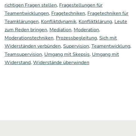
richtigen Fragen stellen
,
Fragestellungen für
Reden
Teamentwicklungen
,
Fragetechniken
,
Fragetechniken für
bekommt,
Teamklärungen
,
Konfliktdynamik
,
Konfliktklärung
,
Leute
wenn
zum Reden bringen
,
Mediation
,
Moderation
,
das
Moderationstechniken
,
Prozessbegleitung
,
Sich mit
Widerständen verbünden
,
Supervision
,
Teamentwicklung
,
not­
Teamsupervision
,
Umgang mit Skepsis
,
Umgang mit
wen­
Widerstand
,
Widerstände überwinden
dig
ist,
auch
wenn
sie
„eigent­
lich“