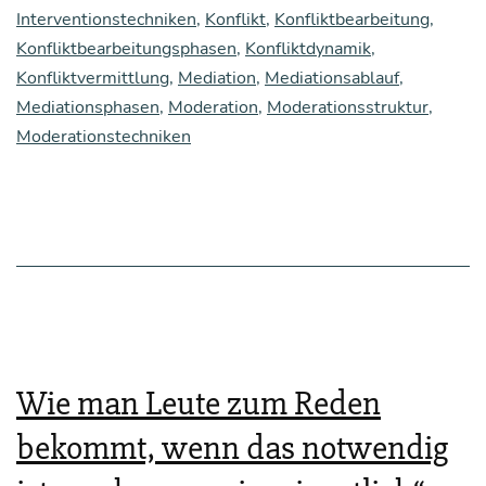
Interventionstechniken
,
Konflikt
,
Konfliktbearbeitung
,
Kon­
Konfliktbearbeitungsphasen
,
Konfliktdynamik
,
flikt
Konfliktvermittlung
,
Mediation
,
Mediationsablauf
,
zwi­
Mediationsphasen
,
Moderation
,
Moderationsstruktur
,
Moderationstechniken
sche
zwei
Per­
so­
nen
klä­
ren
Wie man Leute zum Reden
kann
—
bekommt, wenn das notwendig
eine