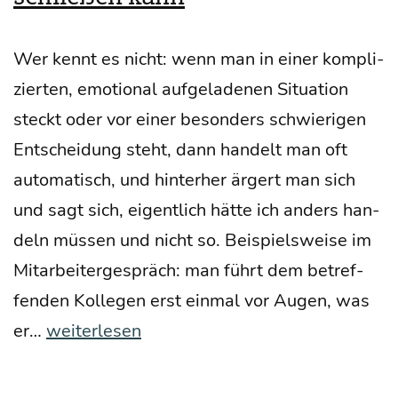
Wer kennt es nicht: wenn man in einer kom­pli­
zier­ten, emo­tio­nal auf­ge­la­de­nen Situa­ti­on
steckt oder vor einer beson­ders schwie­ri­gen
Ent­schei­dung steht, dann han­delt man oft
auto­ma­tisch, und hin­ter­her ärgert man sich
und sagt sich, eigent­lich hät­te ich anders han­
deln müs­sen und nicht so. Bei­spiels­wei­se im
Mit­ar­bei­ter­ge­spräch: man führt dem betref­
fen­den Kol­le­gen erst ein­mal vor Augen, was
Metho­
er…
weiterlesen
den
zur