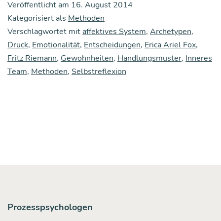
Veröffentlicht am
16. August 2014
Selbst­
Kategorisiert als
Methoden
re­
Verschlagwortet mit
affektives System
,
Archetypen
,
Druck
fle­
,
Emotionalität
,
Entscheidungen
,
Erica Ariel Fox
,
Fritz Riemann
,
Gewohnheiten
,
Handlungsmuster
,
Inneres
xi­
Team
,
Methoden
,
Selbstreflexion
on:
Wie
man
die
Lücke
zwi­
schen
beab­
Prozesspsychologen
sich­