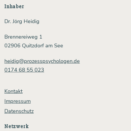
tig­
Inhaber
ten
Dr. Jörg Heidig
und
tat­
Brennereiweg 1
säch­
02906 Quitzdorf am See
li­
heidig@prozesspsychologen.de
chen
0174 68 55 023
Hand­
lun­
Kontakt
gen
Impressum
schlie­
Datenschutz
ßen
kann
Netzwerk