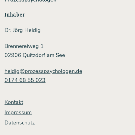
hilf­
Inhaber
reich
sind,
Dr. Jörg Heidig
son­
Brennereiweg 1
dern
02906 Quitzdorf am See
zum
Teil
heidig@prozesspsychologen.de
des
0174 68 55 023
Pro­
blems
Kontakt
wer­
Impressum
den
Datenschutz