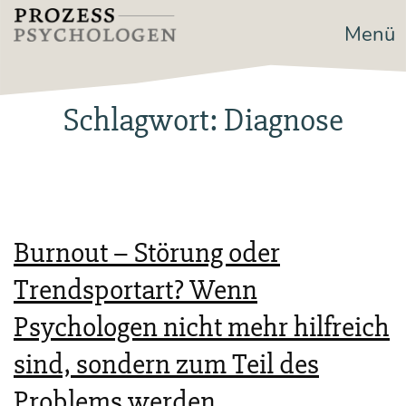
Zum
Menü
Prozesspsychologen
Inhalt
springen
Schlagwort:
Diagnose
Burnout – Störung oder
Trendsportart? Wenn
Psychologen nicht mehr hilfreich
sind, sondern zum Teil des
Problems werden