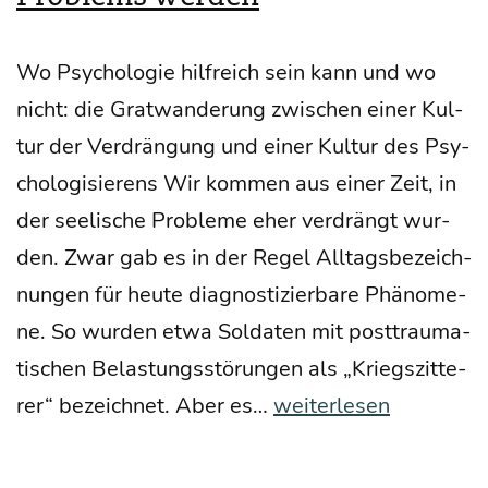
Wo Psy­cho­lo­gie hilf­reich sein kann und wo
nicht: die Grat­wan­de­rung zwi­schen einer Kul­
tur der Ver­drän­gung und einer Kul­tur des Psy­
cho­lo­gi­sie­rens Wir kom­men aus einer Zeit, in
der see­li­sche Pro­ble­me eher ver­drängt wur­
den. Zwar gab es in der Regel All­tags­be­zeich­
nun­gen für heu­te dia­gnos­ti­zier­ba­re Phä­no­me­
ne. So wur­den etwa Sol­da­ten mit post­trau­ma­
ti­schen Belas­tungs­stö­run­gen als „Kriegs­zit­te­
Burn­
rer“ bezeich­net. Aber es…
weiterlesen
out
–