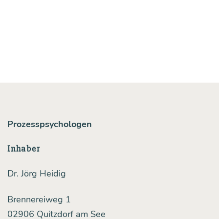
als
tra­
di­
tio­
nel­
le
Unter­
Prozesspsychologen
neh­
men
Inhaber
—
Dr. Jörg Heidig
und
deut­
Brennereiweg 1
lich
02906 Quitzdorf am See