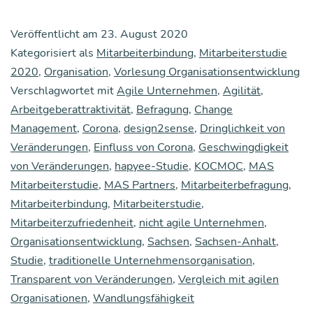
Unter­
Veröffentlicht am
23. August 2020
neh­
Kategorisiert als
Mitarbeiterbindung
,
Mitarbeiterstudie
men
2020
,
Organisation
,
Vorlesung Organisationsentwicklung
Verschlagwortet mit
Agile Unternehmen
zei­
,
Agilität
,
Arbeitgeberattraktivität
,
Befragung
,
Change
gen
Management
,
Corona
,
design2sense
,
Dringlichkeit von
sich
Veränderungen
,
Einfluss von Corona
,
Geschwingdigkeit
deut­
von Veränderungen
,
hapyee-Studie
,
KOCMOC
,
MAS
Mitarbeiterstudie
,
MAS Partners
,
Mitarbeiterbefragung
,
lich
Mitarbeiterbindung
,
Mitarbeiterstudie
,
wand­
Mitarbeiterzufriedenheit
,
nicht agile Unternehmen
,
lungs­
Organisationsentwicklung
,
Sachsen
,
Sachsen-Anhalt
,
fä­
Studie
,
traditionelle Unternehmensorganisation
,
Transparent von Veränderungen
,
Vergleich mit agilen
hi­
Organisationen
,
Wandlungsfähigkeit
ger