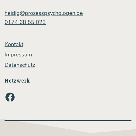
unbe­
heidig@prozesspsychologen.de
ein­
0174 68 55 023
druck­
ter
Kontakt
von
Impressum
Coro­
Datenschutz
na
Netzwerk
Facebook